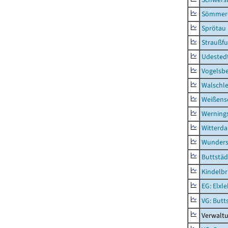
Sömmerd
Sprötau
Straußfu
Udested
Vogelsb
Walschl
Weißense
Werning
Witterda
Wunders
Buttstäd
Kindelb
EG: Elxl
VG: Butt
Verwaltu