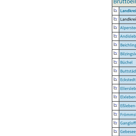
Bruttoe
Landkre
Landkre
Alperste
Andisle
Beichlin
Bilzings
Büchel
Buttstäd
Eckstedt
Ellersle
Elxleben
Eßleben
Frömms
Ganglof
Gebesee,