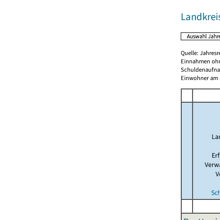
Landkre
Quelle: Jahresr
Einnahmen ohn
Schuldenaufnah
Einwohner am 3
La
Er
Verw
V
Sc