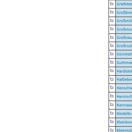
Griefste
Großbr
Großmö
Großmo
Großne
Großrud
Günsted
Guthma
Hardisl
Haßlebe
Henschl
Herrnsc
Kannawu
Kindelbr
Kleinbr
Kleinmö