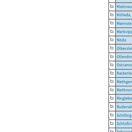
Kleinne
Kölleda,
Mannste
Markvip
Nöda
Olbersl
Ollendor
Ostramo
Rastenbe
Riethge
Riethno
Ringleb
Rudersd
Schillin
Schloßv
Schwers