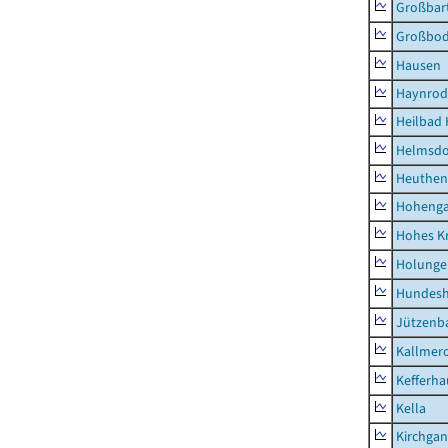
Großbart
Großbo
Hausen
Haynrod
Heilbad 
Helmsdo
Heuthen
Hoheng
Hohes K
Holunge
Hundes
Jützenb
Kallmer
Kefferh
Kella
Kirchga