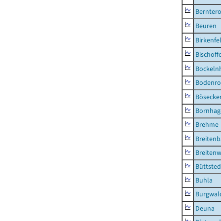
Berntero
Beuren
Birkenfe
Bischoff
Bockeln
Bodenro
Bösecke
Bornhag
Brehme
Breiten
Breitenw
Büttsted
Buhla
Burgwal
Deuna