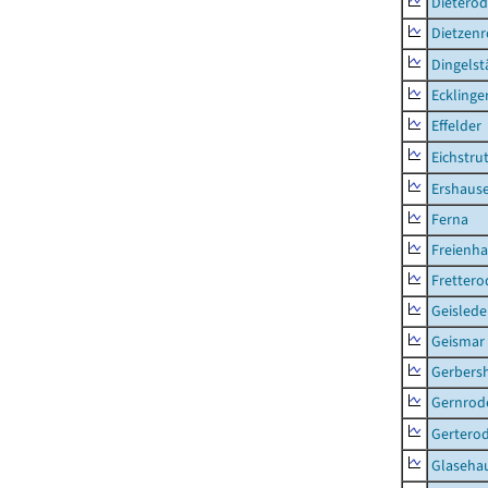
Dietero
Dietzen
Dingelst
Ecklinge
Effelder
Eichstru
Ershaus
Ferna
Freienh
Frettero
Geisled
Geismar
Gerbers
Gernrod
Gertero
Glaseha