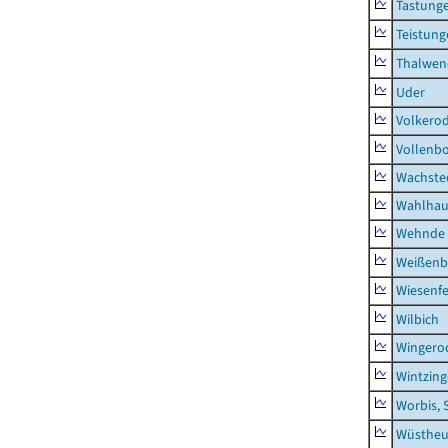
Tastung
Teistung
Thalwen
Uder
Volkero
Vollenb
Wachste
Wahlhau
Wehnde
Weißenb
Wiesenfe
Wilbich
Wingero
Wintzin
Worbis, 
Wüstheu