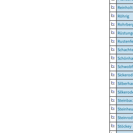
Reinhol
Röhrig
Rohrber
Rüstung
Rustenf
Schacht
Schönha
Schwobf
Sickerod
Silberha
Silkerod
Steinba
Steinhe
Steinrod
Stöckey