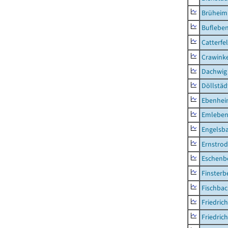
Brüheim
Buflebe
Catterfe
Crawink
Dachwig
Döllstäd
Ebenhe
Emlebe
Engelsb
Ernstro
Eschenb
Finsterb
Fischba
Friedric
Friedric