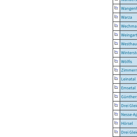
Wangen
Warza
Wechma
Weingar
Westhau
Winterst
Wölfis
Zimmern
Leinatal
Emsetal
Günther
Drei Gle
Nesse-Ap
Hörsel
Drei Gle