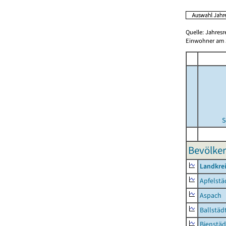
Quelle: Jahresr
Einwohner am 3
S
Bevölker
Landkre
Apfelstä
Aspach
Ballstäd
Bienstäd