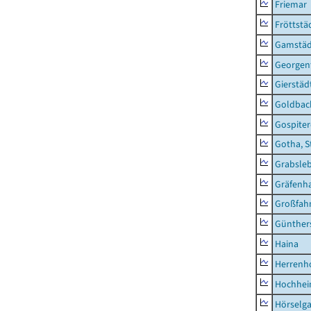
Friemar
Fröttstä
Gamstäd
Georgent
Gierstäd
Goldbac
Gospite
Gotha, S
Grabsle
Gräfenh
Großfah
Günther
Haina
Herrenh
Hochhe
Hörselg