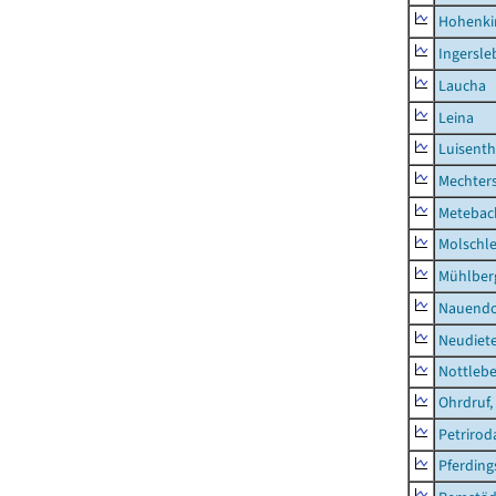
Hohenki
Ingersle
Laucha
Leina
Luisenth
Mechter
Metebac
Molschl
Mühlber
Nauendo
Neudiet
Nottleb
Ohrdruf,
Petrirod
Pferding