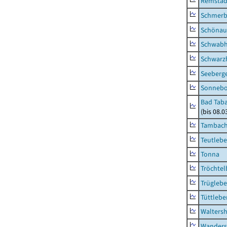
Remstäd
Schmerb
Schönau 
Schwab
Schwarz
Seeberg
Sonneb
Bad Taba
(bis 08.
Tambach-
Teutleb
Tonna
Tröchtel
Trügleb
Tüttlebe
Waltersh
Wanders