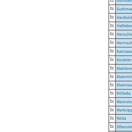
Günsted
Guthma
Hardisl
Haßlebe
Henschl
Herrnsc
Kannawu
Kindelbr
Kleinbr
Kleinmö
Kleinne
Kölleda,
Mannste
Markvip
Nöda
Olbersl