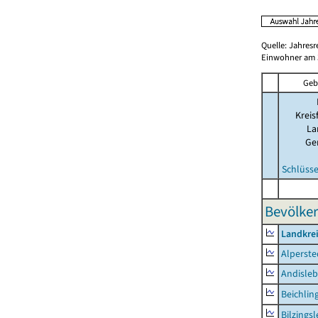
Quelle: Jahresr
Einwohner am 3
Geb
Kreis
La
Ge
Schlüsse
Bevölker
Landkre
Alperste
Andisle
Beichlin
Bilzings