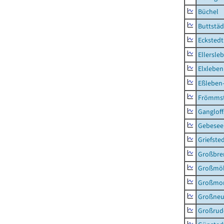
Büchel
Buttstäd
Eckstedt
Ellersle
Elxleben
Eßleben
Frömms
Ganglof
Gebesee,
Griefste
Großbr
Großmö
Großmo
Großne
Großrud