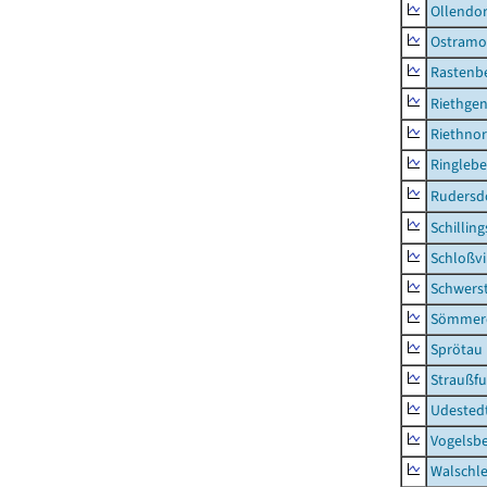
Ollendor
Ostramo
Rastenbe
Riethge
Riethno
Ringleb
Rudersd
Schillin
Schloßv
Schwers
Sömmerd
Sprötau
Straußfu
Udested
Vogelsb
Walschl