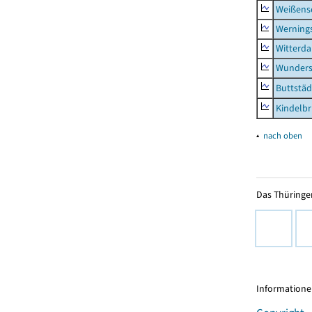
Weißense
Werning
Witterda
Wunders
Buttstäd
Kindelb
▴
nach oben
Das Thüringer
Informationen