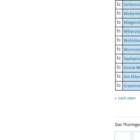
Vollersr
Wickerst
Wiegend
Willerst
Wohlsbo
Wormst
Saalepla
Ilmtal-W
Am Ette
Gramme
▴
nach oben
Das Thüringer