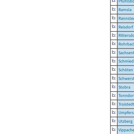
Pfuhlsb
Ramsla
Rannste
Reisdorf
Rittersd
Rohrbac
Sachsen
Schmied
Schöten
Schwers
Stobra
Tonndor
Troisted
Umpfers
Utzberg
Vippach