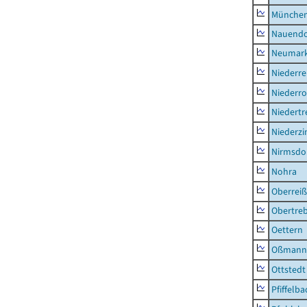
München
Nauendo
Neumark
Niederre
Niederro
Niedertr
Niederz
Nirmsdo
Nohra
Oberrei
Obertre
Oettern
Oßmann
Ottstedt
Pfiffelba