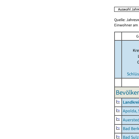
Quelle: Jahresr
Einwohner am 3
G
Kre
Schlüs
Bevölker
Landkre
Apolda, 
Auerste
Bad Berk
Bad Sulz