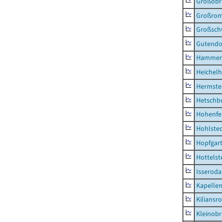
Großobr
Großrom
Großsc
Gutendo
Hammer
Heichel
Hermste
Hetschb
Hohenfe
Hohlste
Hopfgar
Hottelst
Isseroda
Kapellen
Kiliansr
Kleinobr