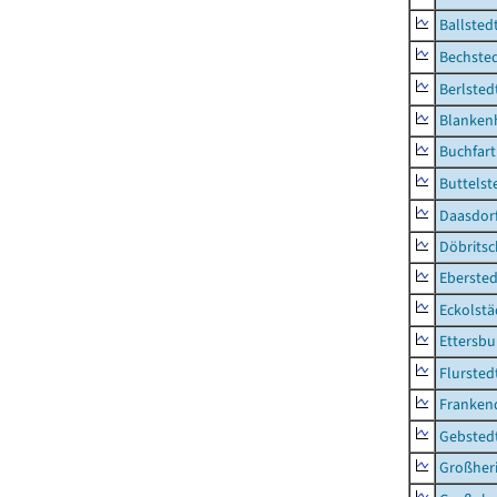
Ballsted
Bechsted
Berlsted
Blankenh
Buchfart
Buttelst
Daasdorf
Döbrits
Ebersted
Eckolstä
Ettersbu
Flursted
Franken
Gebsted
Großher