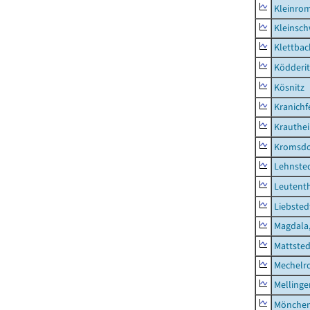
Kleinro
Kleinsc
Klettbac
Ködderit
Kösnitz
Kranichf
Krauthe
Kromsdo
Lehnste
Leutent
Liebsted
Magdala,
Mattsted
Mechelr
Mellinge
Mönchen