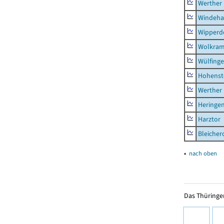
Werther
Windeha
Wipperd
Wolkram
Wülfing
Hohenst
Werther
Heringen
Harztor
Bleicher
▴
nach oben
Das Thüringer