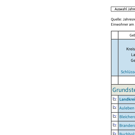
Quelle: Jahresr
Einwohner am 3
Geb
Kreis
La
G
Schlüss
Grundste
Landkre
Auleben
Bleicher
Brander
Buchhol