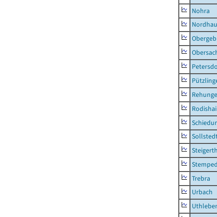
Nohra
Nordhau
Obergeb
Obersac
Petersdo
Pützling
Rehung
Rodisha
Schiedu
Sollsted
Steigert
Stempe
Trebra
Urbach
Uthlebe