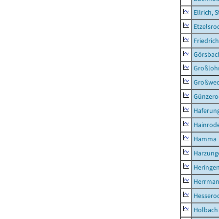
Ellrich, 
Etzelsro
Friedric
Görsbac
Großloh
Großwe
Günzero
Haferun
Hainrode
Hamma
Harzung
Heringen
Herrman
Hessero
Holbach