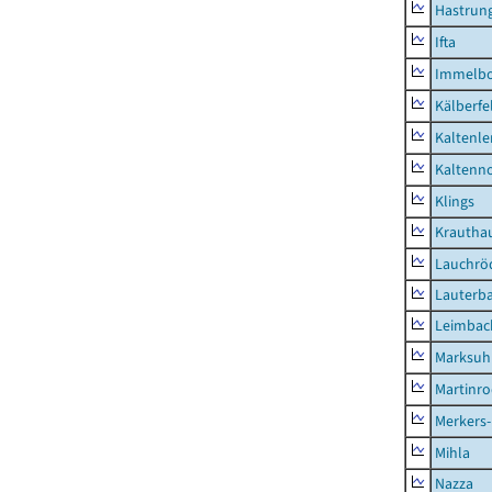
Hastrung
Ifta
Immelb
Kälberfe
Kaltenle
Kaltenno
Klings
Krautha
Lauchrö
Lauterb
Leimbac
Marksuh
Martinr
Merkers-
Mihla
Nazza