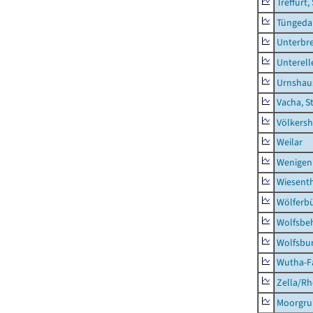
Treffurt,
Tüngeda
Unterbr
Unterell
Urnshau
Vacha, S
Völkers
Weilar
Wenigen
Wiesent
Wölferbü
Wolfsbe
Wolfsbu
Wutha-F
Zella/R
Moorgr