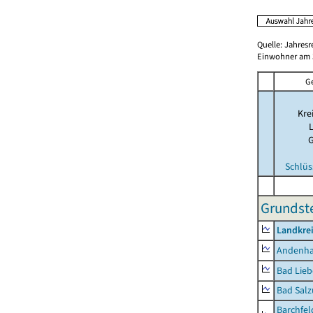
Quelle: Jahresr
Einwohner am 3
G
Kre
Schlüs
Grundste
Landkrei
Andenh
Bad Lieb
Bad Salz
Barchfe