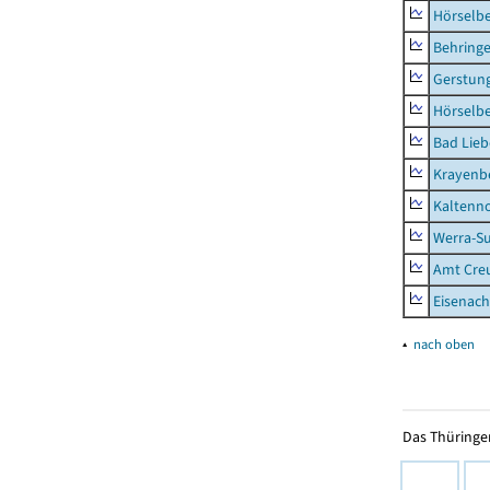
Hörselb
Behring
Gerstun
Hörselbe
Bad Lieb
Krayenb
Kaltenno
Werra-Su
Amt Creu
Eisenach
▴
nach oben
Das Thüringer