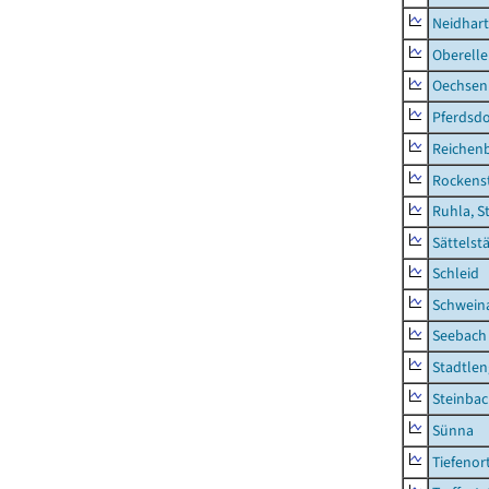
Neidhar
Oberell
Oechsen
Pferdsd
Reichen
Rockens
Ruhla, S
Sättelst
Schleid
Schwein
Seebach
Stadtlen
Steinba
Sünna
Tiefenor