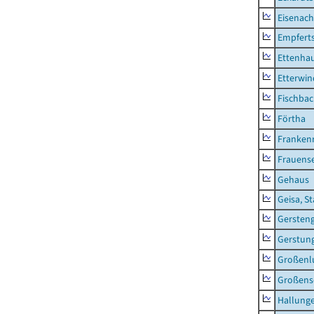
Eisenach
Empfert
Ettenhau
Etterwi
Fischba
Förtha
Franken
Frauens
Gehaus
Geisa, S
Gersten
Gerstun
Großenl
Großens
Hallung