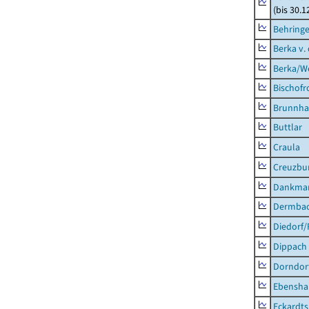
(bis 30.1
Behring
Berka v. 
Berka/We
Bischofr
Brunnha
Buttlar
Craula
Creuzbur
Dankma
Dermba
Diedorf
Dippach
Dorndor
Ebensha
Eckardt