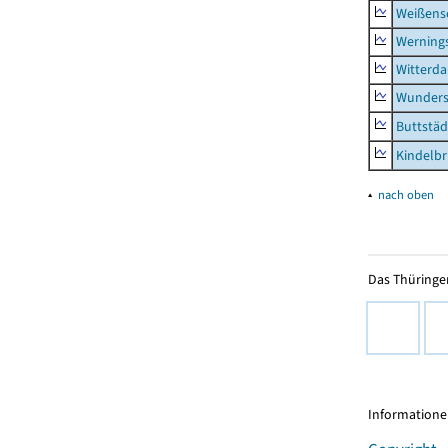
Weißense
Werning
Witterda
Wunders
Buttstäd
Kindelb
▴
nach oben
Das Thüringer
Informationen