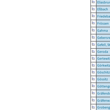
Eliasbru
Eßbach
Friedeb
Frössen
Gahma
Gebersr
Gefell, S
Geroda
Gertewit
Görkwit
Göschitz
Gössitz
Götteng
Gräfendo
Gräfenw
Grobeng