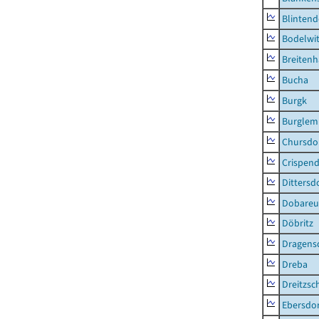
Blintend
Bodelwi
Breitenh
Bucha
Burgk
Burglem
Chursdo
Crispend
Dittersd
Dobareu
Döbritz
Dragens
Dreba
Dreitzsc
Ebersdo