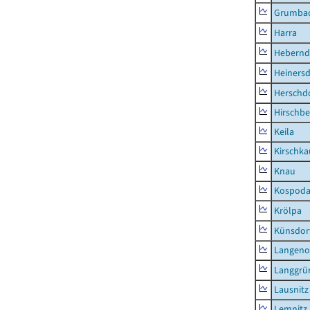
Grumba
Harra
Hebernd
Heinersd
Herschdo
Hirschbe
Keila
Kirschka
Knau
Kospod
Krölpa
Künsdor
Langeno
Langgrü
Lausnitz
Lemnitz