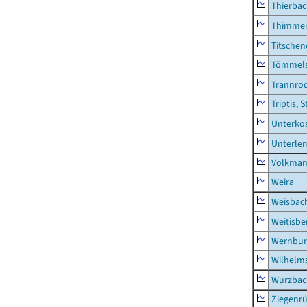
Thierba
Thimme
Titschen
Tömmels
Trannro
Triptis, 
Unterko
Unterle
Volkman
Weira
Weisbac
Weitisbe
Wernbur
Wilhelm
Wurzbach
Ziegenrü