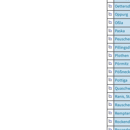
Oettersd
Oppurg
Oßla
Paska
Peusche
Pillingsd
Plothen
Pörmitz
Pößneck,
Pottiga
Quaschw
Ranis, S
Rausche
Rempten
Rockend
Rosendo