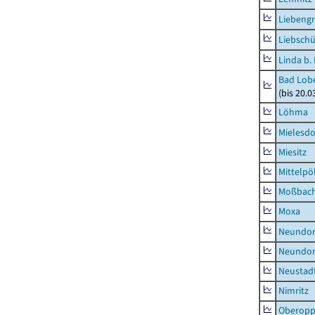
Liebeng
Liebschü
Linda b.
Bad Lobe
(bis 20.
Löhma
Mielesdo
Miesitz
Mittelpöl
Moßbac
Moxa
Neundorf
Neundorf
Neustadt
Nimritz
Oberopp