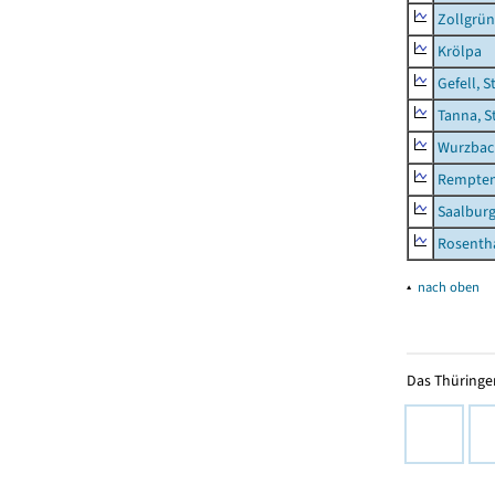
Zollgrün
Krölpa
Gefell, S
Tanna, S
Wurzbach
Rempten
Saalburg
Rosenth
▴
nach oben
Das Thüringer