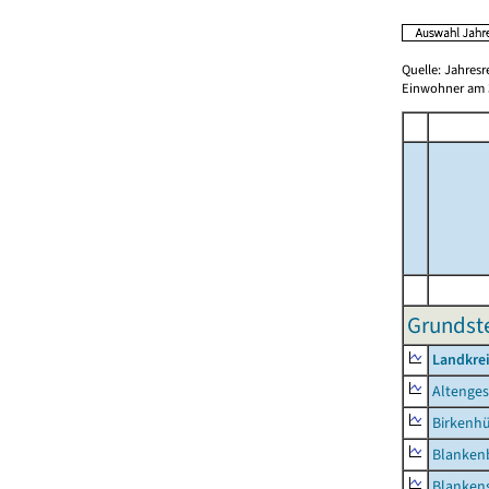
Quelle: Jahresr
Einwohner am 3
Grundste
Landkrei
Altenge
Birkenh
Blanken
Blankens