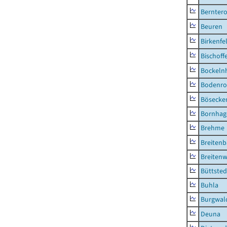
Berntero
Beuren
Birkenfe
Bischoff
Bockeln
Bodenro
Bösecke
Bornhag
Brehme
Breiten
Breitenw
Büttsted
Buhla
Burgwal
Deuna