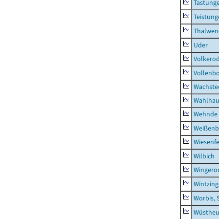
Tastung
Teistung
Thalwen
Uder
Volkero
Vollenb
Wachste
Wahlhau
Wehnde
Weißenb
Wiesenfe
Wilbich
Wingero
Wintzin
Worbis, 
Wüstheu