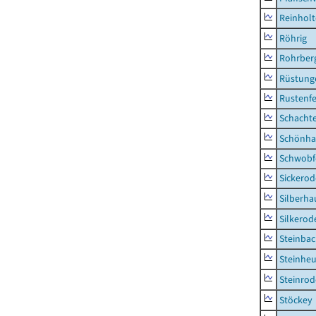
Reinhol
Röhrig
Rohrber
Rüstung
Rustenf
Schacht
Schönha
Schwobf
Sickerod
Silberha
Silkerod
Steinba
Steinhe
Steinrod
Stöckey