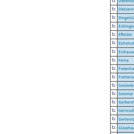
Dietero
Dietzen
Dingelst
Ecklinge
Effelder
Eichstru
Ershaus
Ferna
Freienh
Frettero
Geisled
Geismar
Gerbers
Gernrod
Gertero
Glaseha