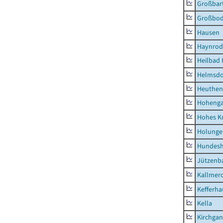
Großbart
Großbo
Hausen
Haynrod
Heilbad 
Helmsdo
Heuthen
Hoheng
Hohes K
Holunge
Hundes
Jützenb
Kallmer
Kefferh
Kella
Kirchga