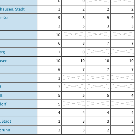
h
0
0
hausen, Stadt
1
2
2
2
Veßra
9
8
9
9
3
5
3
3
10
d
6
8
7
7
erg
1
0
usen
10
10
10
10
6
7
7
7
3
d
2
dt
5
5
5
4
dorf
5
4
4
4
4
 Stadt
3
3
3
3
brunn
2
3
2
2