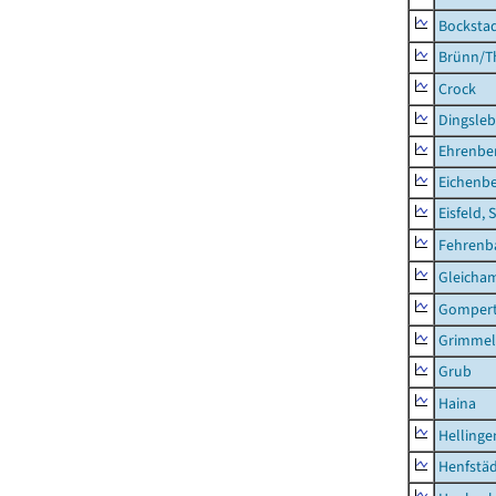
Bocksta
Brünn/T
Crock
Dingsle
Ehrenbe
Eichenb
Eisfeld, 
Fehrenb
Gleicha
Gompert
Grimmel
Grub
Haina
Hellinge
Henfstä