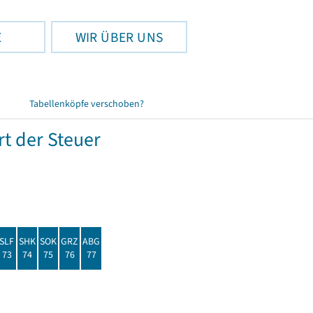
E
WIR ÜBER UNS
Tabellenköpfe verschoben?
t der Steuer
SLF
SHK
SOK
GRZ
ABG
73
74
75
76
77