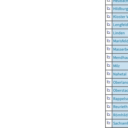
Heubac
Hildburg
Kloster 
Lengfeld
Linden
Marisfel
Masserb
Mendha
Milz
Nahetal
Oberlan
Obersta
Rappels
Reurieth
Römhild,
Sachsen