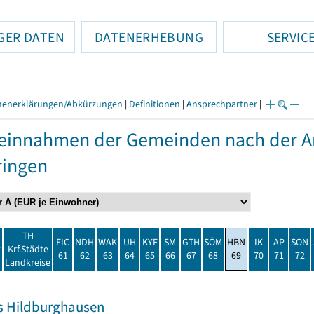
GER DATEN
DATENERHEBUNG
SERVIC
henerklärungen/Abkürzungen
|
Definitionen
|
Ansprechpartner
|
einnahmen der Gemeinden nach der Ar
ringen
TH
EIC
NDH
WAK
UH
KYF
SM
GTH
SÖM
HBN
IK
AP
SON
t
Krf.Städte
61
62
63
64
65
66
67
68
69
70
71
72
Landkreise
s Hildburghausen