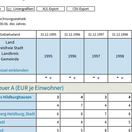
echnungsstatistik
0.06. des Jahres
Gebietsstand
31.12.1995
31.12.1996
31.12.1997
31.12.1998
Land
eisfreie Stadt
Landkreis
1995
1996
1997
1998
Gemeinde
üssel einblenden
uer A (EUR je Einwohner)
is Hildburghausen
3
4
3
4
4
7
4
4
erg-Heldburg, Stadt
6
8
7
8
adt
4
4
4
5
od
5
5
8
8