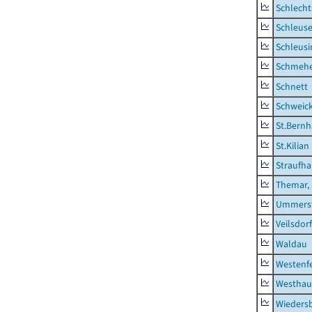
Schlecht
Schleus
Schleusi
Schmeh
Schnett
Schweic
St.Bernh
St.Kilian
Straufha
Themar, 
Ummerst
Veilsdorf
Waldau
Westenf
Westhau
Wieders