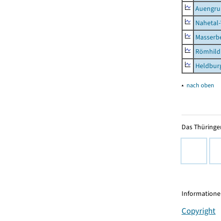
Auengr
Nahetal
Masserb
Römhild,
Heldburg
▴
nach oben
Das Thüringer
Informationen
Copyright