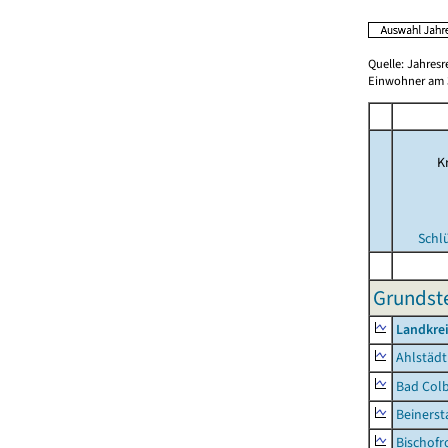
Quelle: Jahresr
Einwohner am 3
Kr
Schl
Grundste
Landkre
Ahlstädt
Bad Colb
Beinerst
Bischofr