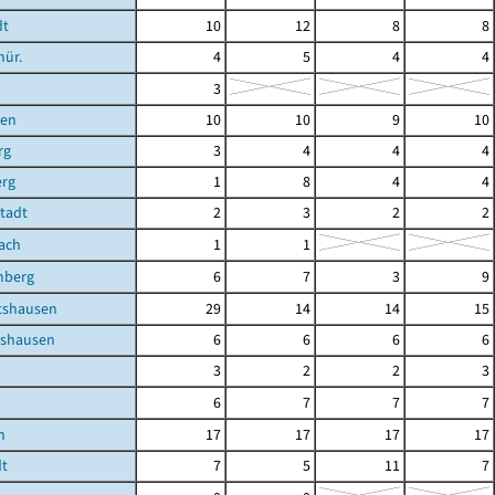
dt
10
12
8
8
hür.
4
5
4
4
3
ben
10
10
9
10
rg
3
4
4
4
erg
1
8
4
4
Stadt
2
3
2
2
ach
1
1
mberg
6
7
3
9
shausen
29
14
14
15
shausen
6
6
6
6
3
2
2
3
6
7
7
7
n
17
17
17
17
dt
7
5
11
7