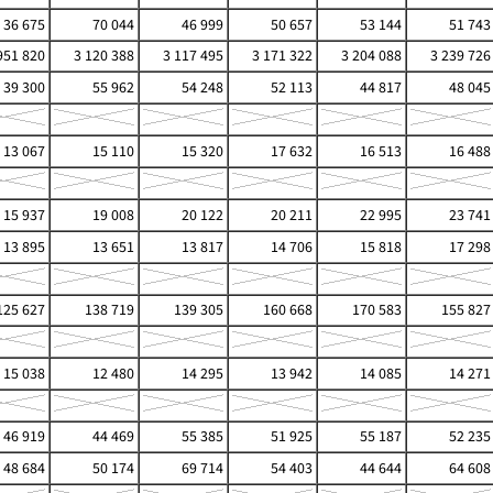
36 675
70 044
46 999
50 657
53 144
51 743
951 820
3 120 388
3 117 495
3 171 322
3 204 088
3 239 726
39 300
55 962
54 248
52 113
44 817
48 045
13 067
15 110
15 320
17 632
16 513
16 488
15 937
19 008
20 122
20 211
22 995
23 741
13 895
13 651
13 817
14 706
15 818
17 298
25 627
138 719
139 305
160 668
170 583
155 827
15 038
12 480
14 295
13 942
14 085
14 271
46 919
44 469
55 385
51 925
55 187
52 235
48 684
50 174
69 714
54 403
44 644
64 608