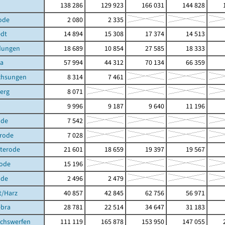
138 286
129 923
166 031
144 828
1
ode
2 080
2 335
dt
14 894
15 308
17 374
14 513
dungen
18 689
10 854
27 585
18 333
ra
57 994
44 312
70 134
66 359
chsungen
8 314
7 461
erg
8 071
9 996
9 187
9 640
11 196
ode
7 542
erode
7 028
hterode
21 601
18 659
19 397
19 567
ode
15 196
ode
2 496
2 479
t/Harz
40 857
42 845
62 756
56 971
ebra
28 781
22 514
34 647
31 183
achswerfen
111 119
165 878
153 950
147 055
2