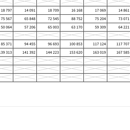
18 797
14 091
18 709
16 168
17 069
14 861
75 567
65 848
72 545
88 752
75 204
73 071
50 064
57 206
65 003
63 170
59 309
64 221
85 371
94 455
96 693
100 853
117 124
117 707
39 313
141 392
144 223
153 620
163 019
167 585