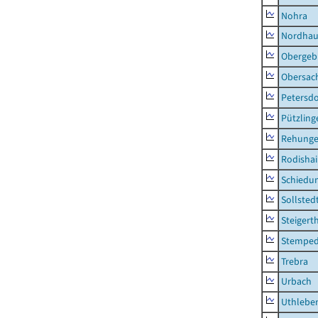
Nohra
Nordhau
Obergeb
Obersac
Petersdo
Pützling
Rehung
Rodisha
Schiedu
Sollsted
Steigert
Stempe
Trebra
Urbach
Uthlebe