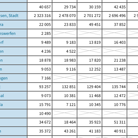
40 657
29 734
30 159
42 435
sen, Stadt
2 323 316
2 478 070
2 701 272
2 696 496
2 
ra
22 005
23 833
49 451
37 852
hswerfen
2 285
rf
9 489
9 183
13 819
16 403
en
4 236
4 522
en
18 878
18 983
17 820
21 238
in
9 053
9 116
12 252
13 487
ngen
7 166
t
93 257
132 851
129 404
135 744
1
hal
9 073
10 381
11 468
12 472
da
15 791
7 121
10 345
10 776
10 490
34 672
18 464
35 923
51 311
n
35 372
43 261
41 183
40 911