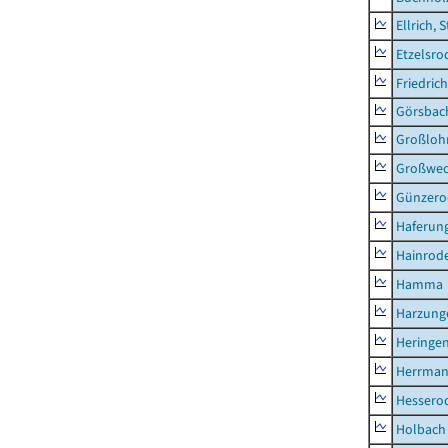
Ellrich, 
Etzelsro
Friedric
Görsbac
Großloh
Großwe
Günzero
Haferun
Hainrode
Hamma
Harzung
Heringen
Herrman
Hessero
Holbach