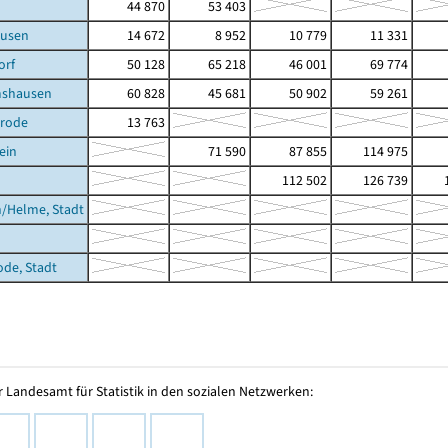
44 870
53 403
usen
14 672
8 952
10 779
11 331
orf
50 128
65 218
46 001
69 774
shausen
60 828
45 681
50 902
59 261
erode
13 763
ein
71 590
87 855
114 975
112 502
126 739
1
/Helme, Stadt
ode, Stadt
 Landesamt für Statistik in den sozialen Netzwerken: