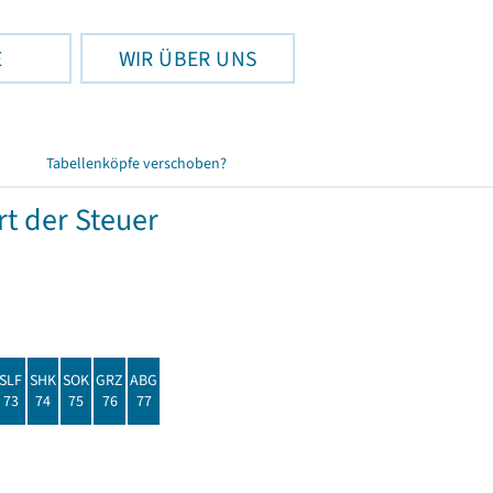
E
WIR ÜBER UNS
Tabellenköpfe verschoben?
t der Steuer
SLF
SHK
SOK
GRZ
ABG
73
74
75
76
77