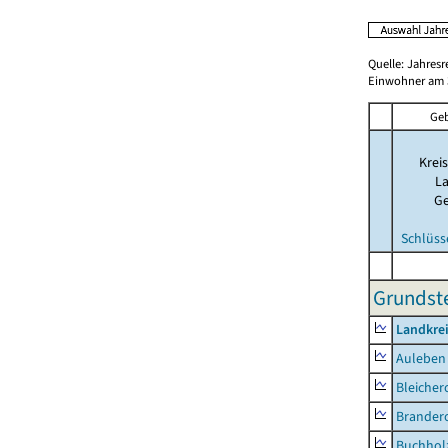
Quelle: Jahresr
Einwohner am 3
Geb
Kreis
La
G
Schlüss
Grundste
Landkre
Auleben
Bleicher
Brander
Buchhol