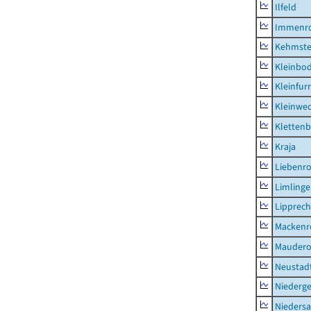
Ilfeld
Immenr
Kehmste
Kleinbo
Kleinfur
Kleinwe
Klettenb
Kraja
Liebenr
Limling
Lipprec
Mackenr
Mauder
Neustad
Niederg
Nieders