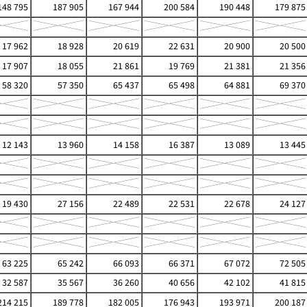
48 795
187 905
167 944
200 584
190 448
179 875
17 962
18 928
20 619
22 631
20 900
20 500
17 907
18 055
21 861
19 769
21 381
21 356
58 320
57 350
65 437
65 498
64 881
69 370
12 143
13 960
14 158
16 387
13 089
13 445
19 430
27 156
22 489
22 531
22 678
24 127
63 225
65 242
66 093
66 371
67 072
72 505
32 587
35 567
36 260
40 656
42 102
41 815
14 215
189 778
182 005
176 943
193 971
200 187