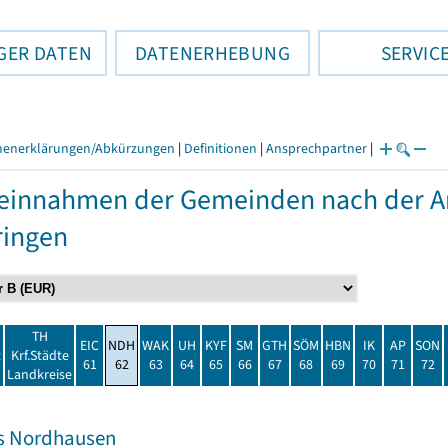
GER DATEN
DATENERHEBUNG
SERVIC
henerklärungen/Abkürzungen
|
Definitionen
|
Ansprechpartner
|
einnahmen der Gemeinden nach der Ar
ringen
TH
EIC
NDH
WAK
UH
KYF
SM
GTH
SÖM
HBN
IK
AP
SON
t
Krf.Städte
61
62
63
64
65
66
67
68
69
70
71
72
Landkreise
s Nordhausen