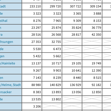
Stadt
233 210
299 720
307 722
309 154
3
de
3 323
3 323
3 365
3 888
hsthal
8 276
7 965
9 309
8 153
h
23 297
25 874
35 824
36 779
ra
28 516
26 568
28 817
42 350
chsungen
27 353
32 755
de
5 530
6 473
gen
5 432
5 662
/Hainleite
13 137
10 717
19 105
19 749
9 267
9 903
10 641
12 390
en
7 143
8 239
8 440
8 515
/Helme, Stadt
88 980
140 829
136 929
92 182
1
nsacker
8 383
13 893
13 056
12 850
de
13 535
13 802
3 206