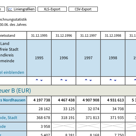
echnungsstatistik
0.06. des Jahres
ietsstand
31.12.1995
31.12.1996
31.12.1997
31.12.1998
31.1
Land
freie Stadt
ndkreis
1995
1996
1997
1998
1
emeinde
el einblenden
uer B (EUR)
is Nordhausen
4 197 738
4 467 438
4 907 908
4 931 613
5 
28 162
33 125
32 074
34 708
ode, Stadt
368 678
318 191
371 813
371 935
3
ode
3 958
z
5 407
8 281
8 168
7 750