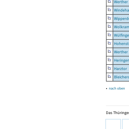
Werther
Windeha
Wipperd
Wolkram
Wülfing
Hohenst
Werther
Heringen
Harztor
Bleicher
▴
nach oben
Das Thüringer