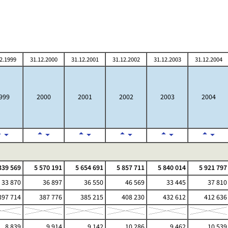
2.1999
31.12.2000
31.12.2001
31.12.2002
31.12.2003
31.12.2004
999
2000
2001
2002
2003
2004
339 569
5 570 191
5 654 691
5 857 711
5 840 014
5 921 797
33 870
36 897
36 550
46 569
33 445
37 810
97 714
387 776
385 215
408 230
432 612
412 636
8 839
9 914
9 142
10 286
9 462
10 539