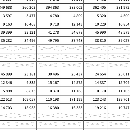
49 688
360 203
394 863
383 002
362 405
381 972
3 597
5 477
4 780
4 809
5 320
4 500
9 163
10 468
9 718
12 143
10 229
10 854
39 399
33 121
41 278
54 678
45 990
48 579
35 282
34 496
49 795
37 748
38 810
39 027
45 899
23 181
30 496
25 437
24 654
25 011
12 346
9 835
15 167
14 575
14 337
15 709
5 898
8 875
10 370
11 168
10 170
11 105
22 513
109 057
110 198
171 199
123 243
139 701
14 703
13 953
16 380
16 355
19 216
19 747