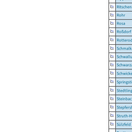
Ritsche
Rohr
Rosa
Roßdorf
Rottero
Schmalka
Schwall
Schwarz
Schwick
Springsti
Stedtlin
Steinbac
Stepfer
Struth-
Sülzfeld