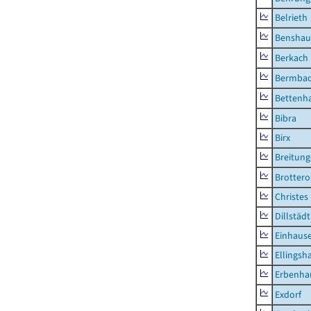
Belrieth
Benshau
Berkach
Bermba
Bettenh
Bibra
Birx
Breitun
Brottero
Christes
Dillstädt
Einhaus
Ellingsh
Erbenha
Exdorf