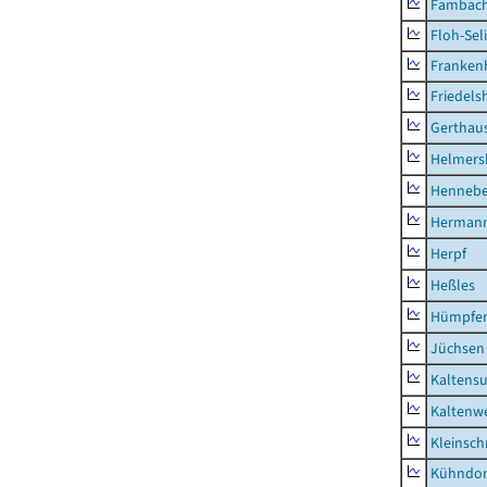
Fambac
Floh-Sel
Franken
Friedels
Gerthau
Helmers
Hennebe
Hermann
Herpf
Heßles
Hümpfer
Jüchsen
Kaltens
Kaltenw
Kleinsch
Kühndor