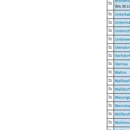
Brottero
(bis 30.1
Unterka
Unterma
Untersc
Unterwe
Utendor
Vachdor
Viernau
Wahns
Wallbac
Walldorf
Wasunge
Wernsha
Wölfers
Wohlmu