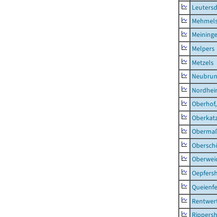
Leutersd
Mehmel
Meininge
Melpers
Metzels
Neubru
Nordhe
Oberhof,
Oberkat
Obermaß
Obersch
Oberwei
Oepfers
Queienfe
Rentwer
Rippers