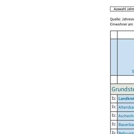
Quelle: Jahresr
Einwohner am 3
S
Grundste
Landkre
Altersba
Aschenh
Bauerba
Behrung