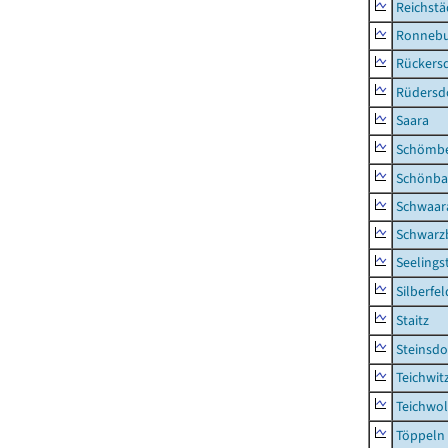
Reichstä
Ronnebu
Rückers
Rüdersd
Saara
Schömb
Schönba
Schwaar
Schwarz
Seelings
Silberfel
Staitz
Steinsdo
Teichwit
Teichwo
Töppeln