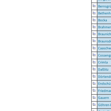
Bernsgr
Bethenh
Bocka
Brahme
Braunic
Braunsd
Caaschw
Cosseng
Crimla
Daßlitz
Dörtend
Endschü
Friedma
Gauern
Göhren-