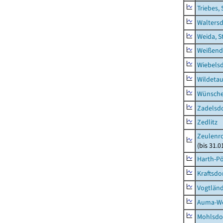
Triebes, 
Waltersd
Weida, S
Weißend
Wiebelsd
Wildeta
Wünsche
Zadelsdo
Zedlitz
Zeulenro
(bis 31.
Harth-Pö
Kraftsdo
Vogtländ
Auma-Wei
Mohlsdor