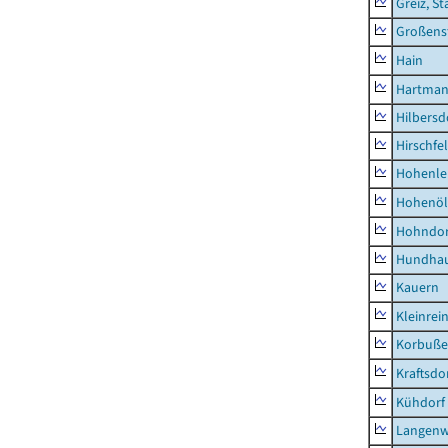
Greiz, St
Großens
Hain
Hartman
Hilbersd
Hirschfe
Hohenle
Hohenöl
Hohndor
Hundha
Kauern
Kleinrei
Korbuß
Kraftsdo
Kühdorf
Langenw