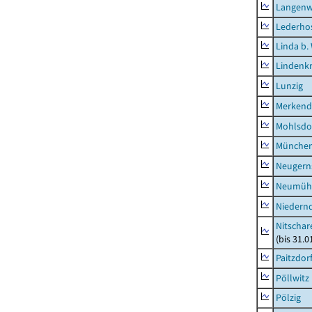
Langenw
Lederho
Linda b.
Lindenk
Lunzig
Merkend
Mohlsdo
München
Neugern
Neumühl
Niedern
Nitschar
(bis 31.
Paitzdor
Pöllwitz
Pölzig