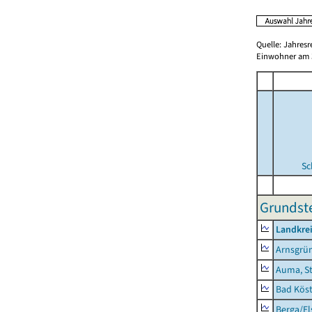
Quelle: Jahresr
Einwohner am 3
Sc
Grundste
Landkrei
Arnsgrü
Auma, S
Bad Köst
Berga/El