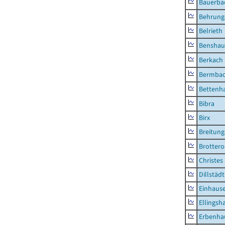
Bauerba
Behrung
Belrieth
Benshau
Berkach
Bermba
Bettenh
Bibra
Birx
Breitun
Brottero
Christes
Dillstädt
Einhaus
Ellingsh
Erbenha