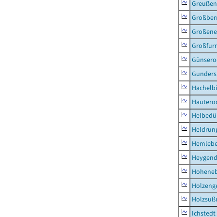
Greußen,
Großber
Großeneh
Großfur
Günsero
Gunders
Hachelb
Hautero
Helbedü
Heldrung
Hemleb
Heygend
Hohene
Holzeng
Holzsuß
Ichstedt