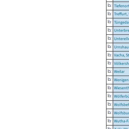
Tiefenor
Treffurt,
Tüngeda
Unterbr
Unterell
Urnshau
Vacha, S
Völkers
Weilar
Wenigen
Wiesent
Wölferbü
Wolfsbe
Wolfsbu
Wutha-F