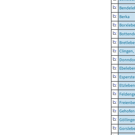
Bendele
Berka
Borxleb
Bottend
Bretleb
Clingen,
Donndor
Ebeleben
Esperste
Etzleben
Feldeng
Freienbe
Gehofen
Göllinge
Gorsleb