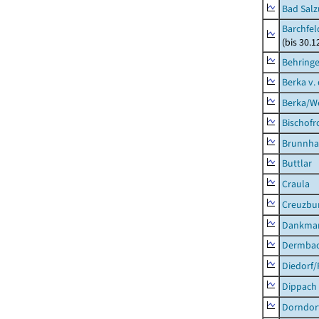
Bad Salz
Barchfe
(bis 30.1
Behring
Berka v. 
Berka/We
Bischofr
Brunnha
Buttlar
Craula
Creuzbur
Dankma
Dermba
Diedorf
Dippach
Dorndor