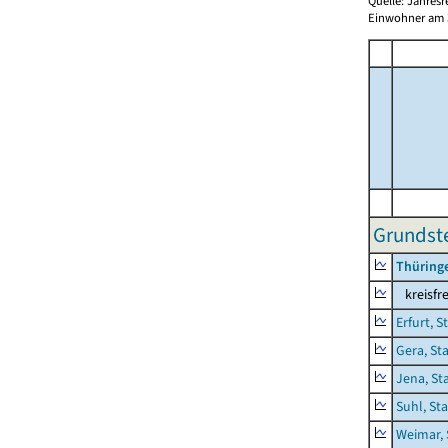
Quelle: Jahresr
Einwohner am 3
Grundste
Thüring
kreisfre
Erfurt, S
Gera, St
Jena, St
Suhl, St
Weimar, 