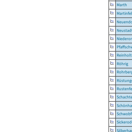
Marth
Martinfe
Neuendo
Neustad
Niederor
Pfaffsc
Reinhol
Röhrig
Rohrber
Rüstung
Rustenf
Schacht
Schönha
Schwobf
Sickerod
Silberha