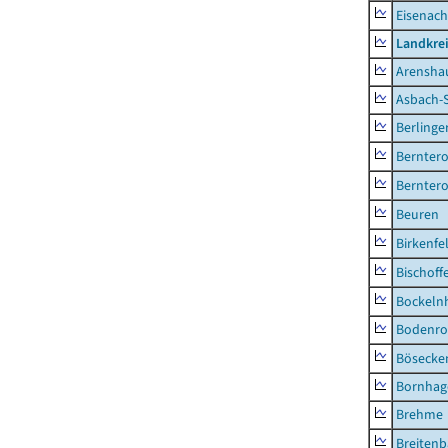
Eisenach
Landkrei
Arensha
Asbach-
Berlinge
Berntero
Berntero
Beuren
Birkenfe
Bischoff
Bockeln
Bodenro
Bösecke
Bornhag
Brehme
Breiten