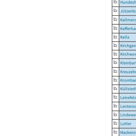
Hundes
Jützenb
Kallmer
Kefferh
Kella
Kirchga
Kirchwor
Kleinbart
Kreuzeb
Kromba
Küllsted
Leinefel
Lentero
Lindewe
Lutter
Mackenr