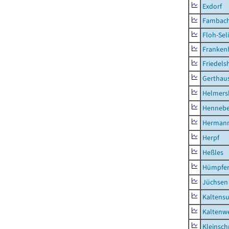
Exdorf
Fambac
Floh-Sel
Franken
Friedels
Gerthau
Helmers
Hennebe
Hermann
Herpf
Heßles
Hümpfer
Jüchsen
Kaltens
Kaltenw
Kleinsch