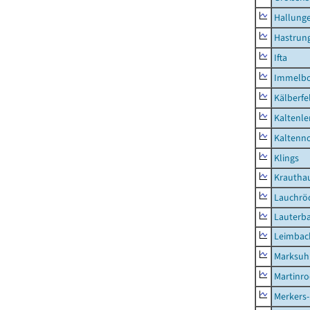
Hallung
Hastrung
Ifta
Immelb
Kälberfe
Kaltenle
Kaltenno
Klings
Krautha
Lauchrö
Lauterb
Leimbac
Marksuh
Martinr
Merkers-