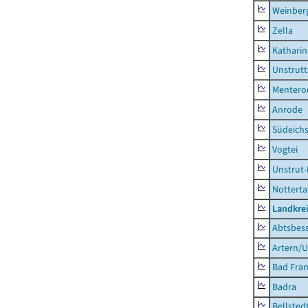
Weinber
Zella
Kathari
Unstrutt
Mentero
Anrode
Südeichs
Vogtei
Unstrut-
Notterta
Landkrei
Abtsbes
Artern/U
Bad Fran
Badra
Bellsted