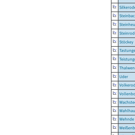
Silkerod
Steinba
Steinhe
Steinrod
Stöckey
Tastung
Teistung
Thalwen
Uder
Volkero
Vollenb
Wachste
Wahlhau
Wehnde
Weißenb