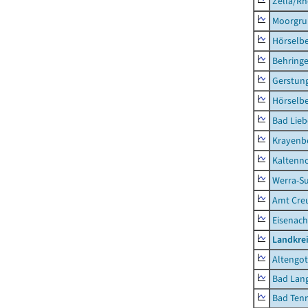
Zella/R
Moorgr
Hörselb
Behring
Gerstun
Hörselbe
Bad Lieb
Krayenb
Kaltenno
Werra-Su
Amt Creu
Eisenach
Landkrei
Altengot
Bad Lang
Bad Tenn