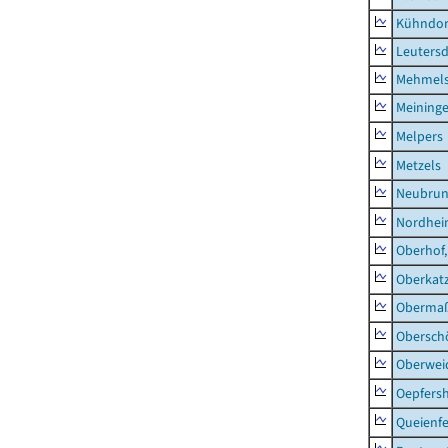
Kühndor
Leutersd
Mehmel
Meininge
Melpers
Metzels
Neubru
Nordhe
Oberhof,
Oberkat
Obermaß
Obersch
Oberwei
Oepfers
Queienfe