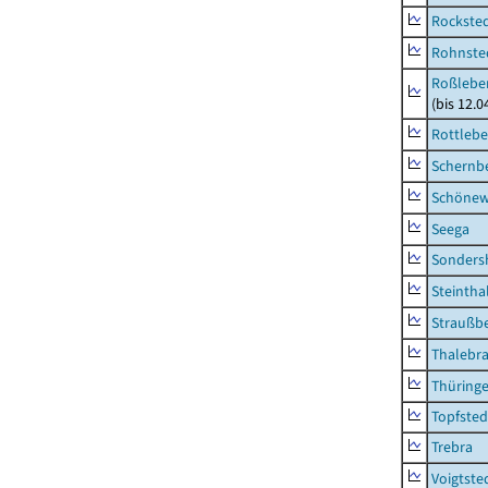
Rockste
Rohnste
Roßleben
(bis 12.
Rottleb
Schernb
Schönew
Seega
Sonders
Steintha
Straußb
Thalebr
Thüring
Topfsted
Trebra
Voigtste