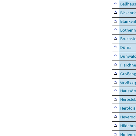
Ballhau
Bickenri
Blanken
Bothenh
Bruchst
Dörna
Dünwal
Flarchh
Großeng
Großvar
Haussö
Herbsle
Heroldi
Heyerod
Hildebr
Hollenb