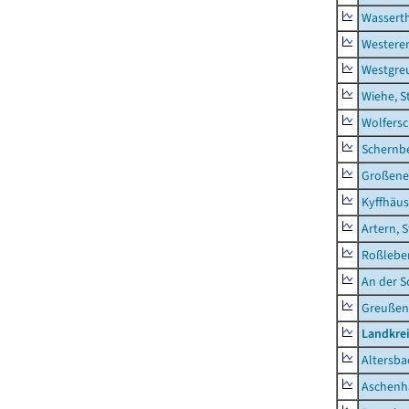
Wassert
Westere
Westgre
Wiehe, S
Wolfers
Schernb
Großeneh
Kyffhäus
Artern, 
Roßleben
An der S
Greußen,
Landkre
Altersba
Aschenh