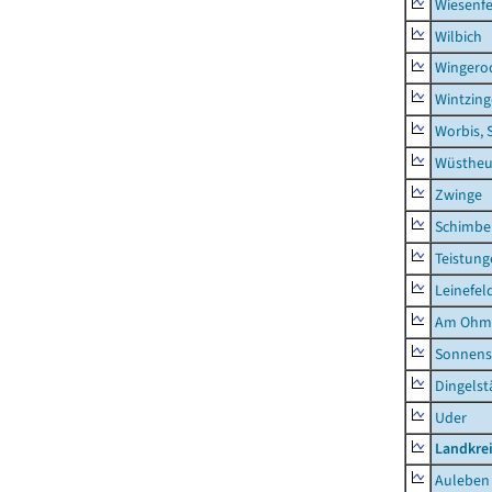
Wiesenfe
Wilbich
Wingero
Wintzin
Worbis, 
Wüstheu
Zwinge
Schimbe
Teistung
Leinefel
Am Ohm
Sonnens
Dingelst
Uder
Landkre
Auleben