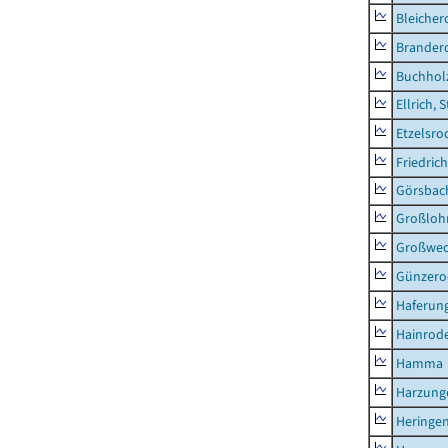
Bleicher
Brander
Buchhol
Ellrich, 
Etzelsro
Friedric
Görsbac
Großloh
Großwe
Günzero
Haferun
Hainrode
Hamma
Harzung
Heringen