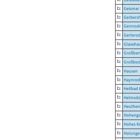
Geismar
Gerbers
Gernrod
Gertero
Glaseha
Großbart
Großbo
Hausen
Haynrod
Heilbad 
Helmsdo
Heuthen
Hoheng
Hohes K
Holunge