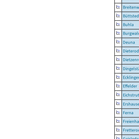
Breitenw
Büttsted
Buhla
Burgwal
Deuna
Dietero
Dietzen
Dingelst
Ecklinge
Effelder
Eichstru
Ershaus
Ferna
Freienh
Frettero
Geisled