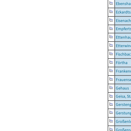
Ebensha
Eckardt
Eisenach
Empfert
Ettenhau
Etterwi
Fischba
Förtha
Franken
Frauens
Gehaus
Geisa, S
Gersten
Gerstun
Großenl
Großens