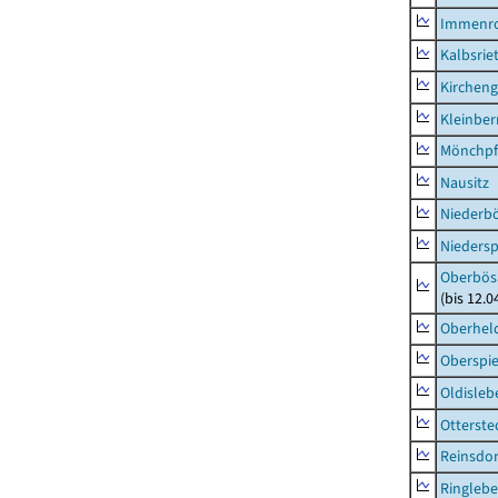
Immenr
Kalbsrie
Kircheng
Kleinbe
Mönchpfi
Nausitz
Niederb
Niedersp
Oberbös
(bis 12.
Oberhel
Oberspie
Oldisleb
Otterste
Reinsdor
Ringleb