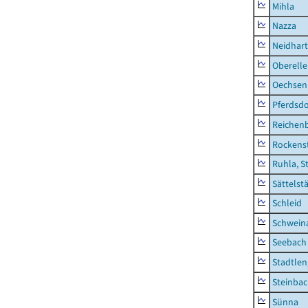
Mihla
Nazza
Neidhar
Oberell
Oechsen
Pferdsd
Reichen
Rockens
Ruhla, S
Sättelst
Schleid
Schwein
Seebach
Stadtlen
Steinba
Sünna