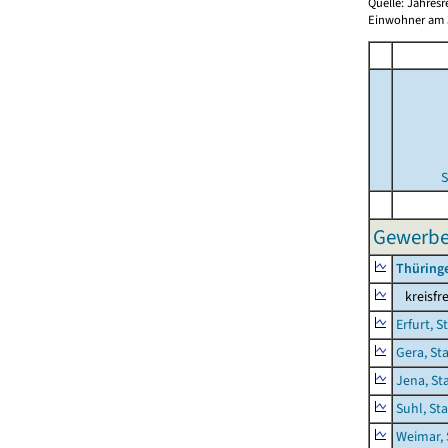
Quelle: Jahresr
Einwohner am 3
S
Gewerbes
Thüring
kreisfre
Erfurt, S
Gera, St
Jena, St
Suhl, St
Weimar, 