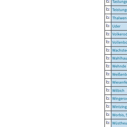
Tastung
Teistung
Thalwen
Uder
Volkero
Vollenb
Wachste
Wahlhau
Wehnde
Weißenb
Wiesenfe
Wilbich
Wingero
Wintzin
Worbis, 
Wüstheu