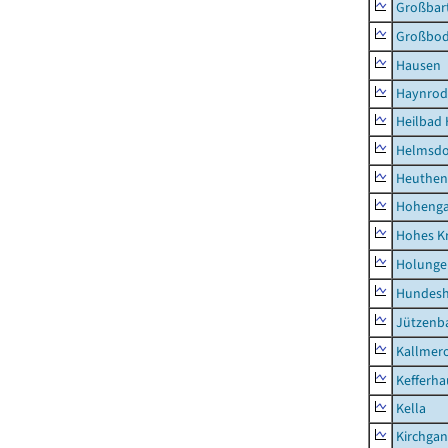
Großbart
Großbo
Hausen
Haynrod
Heilbad 
Helmsdo
Heuthen
Hoheng
Hohes K
Holunge
Hundes
Jützenb
Kallmer
Kefferh
Kella
Kirchga