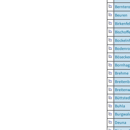
Berntero
Beuren
Birkenfe
Bischoff
Bockeln
Bodenro
Bösecke
Bornhag
Brehme
Breiten
Breitenw
Büttsted
Buhla
Burgwal
Deuna