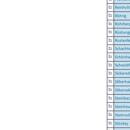
Reinhol
Röhrig
Rohrber
Rüstung
Rustenf
Schacht
Schönha
Schwobf
Sickerod
Silberha
Silkerod
Steinba
Steinhe
Steinrod
Stöckey