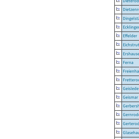
Dietero
Dietzen
Dingelst
Ecklinge
Effelder
Eichstru
Ershaus
Ferna
Freienh
Frettero
Geisled
Geismar
Gerbers
Gernrod
Gertero
Glaseha