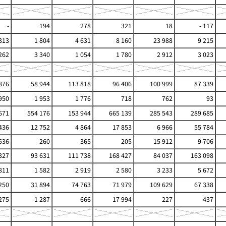
-
194
278
321
18
- 117
313
1 804
4 631
8 160
23 988
9 215
262
3 340
1 054
1 780
2 912
3 023
876
58 944
113 818
96 406
100 999
87 339
950
1 953
1 776
718
762
93
671
554 176
153 944
665 139
285 543
289 685
436
12 752
4 864
17 853
6 966
55 784
536
260
365
205
15 912
9 706
327
93 631
111 738
168 427
84 037
163 098
811
1 582
2 919
2 580
3 233
5 672
250
31 894
74 763
71 979
109 629
67 338
275
1 287
666
17 994
227
437