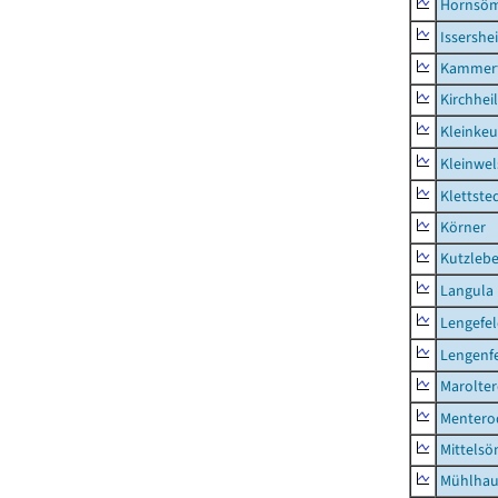
Hornsö
Issershe
Kammerf
Kirchhei
Kleinkeu
Kleinwe
Klettste
Körner
Kutzleb
Langula
Lengefe
Lengenfe
Marolte
Mentero
Mittels
Mühlhau