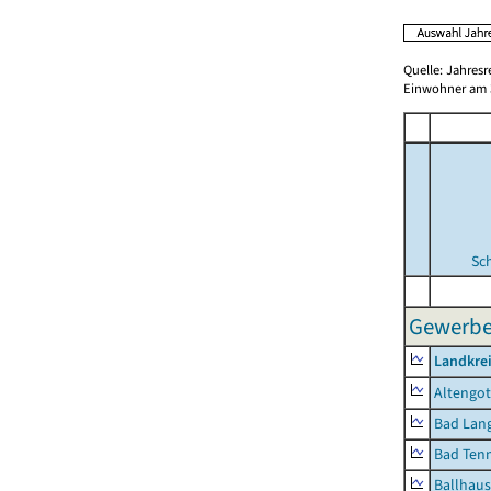
Quelle: Jahresr
Einwohner am 3
Sc
Gewerbes
Landkrei
Altengot
Bad Lang
Bad Tenn
Ballhau