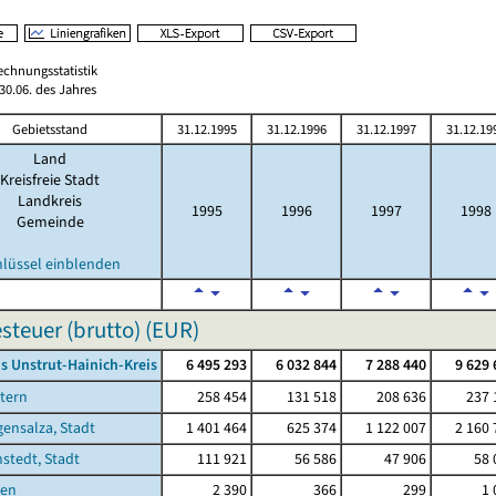
echnungsstatistik
0.06. des Jahres
Gebietsstand
31.12.1995
31.12.1996
31.12.1997
31.12.19
Land
Kreisfreie Stadt
Landkreis
1995
1996
1997
1998
Gemeinde
hlüssel einblenden
teuer (brutto) (EUR)
s Unstrut-Hainich-Kreis
6 495 293
6 032 844
7 288 440
9 629 
tern
258 454
131 518
208 636
237 
ensalza, Stadt
1 401 464
625 374
1 122 007
2 160 
stedt, Stadt
111 921
56 586
47 906
58 
sen
2 390
366
299
1 