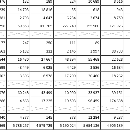
 476
132
189
224
10 689
8 516
239
14 703
18 816
35
618
943
881
2 793
4 647
6 234
2 674
8 759
758
59 853
160 265
227 740
155 560
121 926
77
247
250
111
89
-
563
5 182
332
2 145
1 997
88 733
544
16 430
27 667
48 894
55 468
22 628
 599
- 3 449
6 025
4 429
3 586
16 634
502
3 306
6 578
17 200
20 460
18 262
076
60 248
43 499
10 990
33 937
39 151
286
- 4 863
- 17 225
19 503
96 459
174 638
940
4 377
145
373
12 284
9 237
969
5 786 257
4 579 729
5 190 024
5 654 136
4 905 139