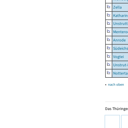
Zella
Kathari
Unstrutt
Mentero
Anrode
Südeichs
Vogtei
Unstrut-
Notterta
▴
nach oben
Das Thüringer