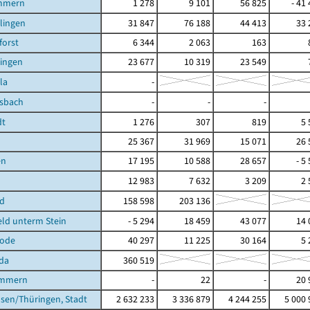
mmern
1 278
9 101
56 825
- 41
ilingen
31 847
76 188
44 413
33 
orst
6 344
2 063
163
lingen
23 677
10 319
23 549
la
-
lsbach
-
-
-
dt
1 276
307
819
5 
25 367
31 969
15 071
26 
en
17 195
10 588
28 657
- 5
12 983
7 632
3 209
2 
ld
158 598
203 136
ld unterm Stein
- 5 294
18 459
43 077
14 
rode
40 297
11 225
30 164
5 
da
360 519
ömmern
-
22
-
20 
sen/Thüringen, Stadt
2 632 233
3 336 879
4 244 255
5 000 