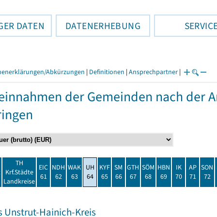
GER DATEN
DATENERHEBUNG
SERVIC
henerklärungen/Abkürzungen
|
Definitionen
|
Ansprechpartner
|
einnahmen der Gemeinden nach der Ar
ringen
TH
EIC
NDH
WAK
UH
KYF
SM
GTH
SÖM
HBN
IK
AP
SON
t
Krf.Städte
61
62
63
64
65
66
67
68
69
70
71
72
Landkreise
s Unstrut-Hainich-Kreis