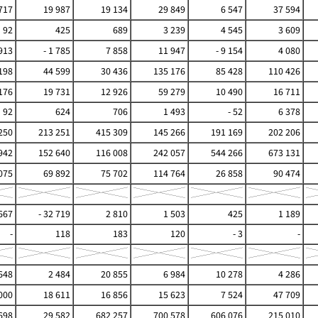
717
19 987
19 134
29 849
6 547
37 594
92
425
689
3 239
4 545
3 609
913
- 1 785
7 858
11 947
- 9 154
4 080
198
44 599
30 436
135 176
85 428
110 426
176
19 731
12 926
59 279
10 490
16 711
92
624
706
1 493
- 52
6 378
250
213 251
415 309
145 266
191 169
202 206
942
152 640
116 008
242 057
544 266
673 131
075
69 892
75 702
114 764
26 858
90 474
667
- 32 719
2 810
1 503
425
1 189
-
118
183
120
- 3
-
648
2 484
20 855
6 984
10 278
4 286
000
18 611
16 856
15 623
7 524
47 709
698
29 582
682 257
700 578
606 076
215 010