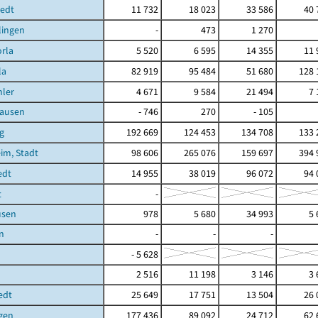
tedt
11 732
18 023
33 586
40 
lingen
-
473
1 270
rla
5 520
6 595
14 355
11 
la
82 919
95 484
51 680
128 
ler
4 671
9 584
21 494
7 
ausen
- 746
270
- 105
g
192 669
124 453
134 708
133 
im, Stadt
98 606
265 076
159 697
394 
edt
14 955
38 019
96 072
94 
t
-
usen
978
5 680
34 993
5 
n
-
-
-
- 5 628
2 516
11 198
3 146
3 
edt
25 649
17 751
13 504
26 
gen
177 436
89 092
24 712
62 