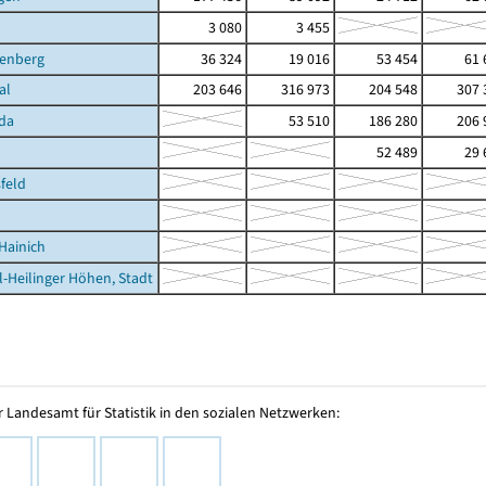
3 080
3 455
nenberg
36 324
19 016
53 454
61 
al
203 646
316 973
204 548
307 
da
53 510
186 280
206 
52 489
29 
feld
Hainich
l-Heilinger Höhen, Stadt
 Landesamt für Statistik in den sozialen Netzwerken: