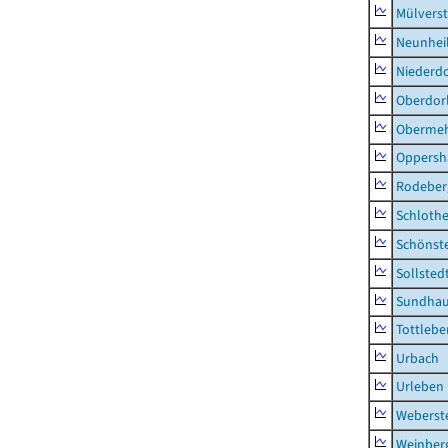
Mülvers
Neunhei
Niederdo
Oberdor
Obermeh
Oppersh
Rodeber
Schlothe
Schönst
Sollsted
Sundha
Tottlebe
Urbach
Urleben
Weberst
Weinber