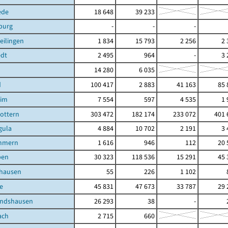
ede
18 648
39 233
burg
-
-
-
eilingen
1 834
15 793
2 256
2 
edt
2 495
964
-
3 
14 280
6 035
d
100 417
2 883
41 163
85 
eim
7 554
597
4 535
1 
ottern
303 472
182 174
233 072
401 
gula
4 884
10 702
2 191
3 
mmern
1 616
946
112
20 
ben
30 323
118 536
15 291
45 
shausen
55
226
1 102
e
45 831
47 673
33 787
29 
andshausen
26 293
38
-
ach
2 715
660