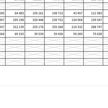
695
64 483
105 161
108 722
43 457
121 983
397
295 198
329 448
239 752
134 064
239 547
937
312 139
255 176
335 268
214 332
288 747
664
69 193
39 534
59 436
59 269
70 638