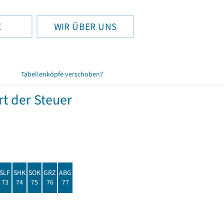
E
WIR ÜBER UNS
Tabellenköpfe verschoben?
t der Steuer
SLF
SHK
SOK
GRZ
ABG
73
74
75
76
77