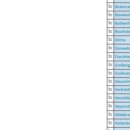
Bickenri
Blanken
Bothenh
Bruchst
Dörna
Dünwal
Flarchh
Großeng
Großvar
Haussö
Herbsle
Heroldi
Heyerod
Hildebr
Hollenb