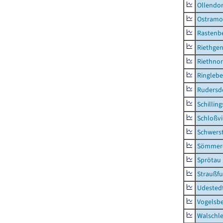
Ollendor
Ostramo
Rastenbe
Riethge
Riethno
Ringleb
Rudersd
Schillin
Schloßv
Schwers
Sömmerd
Sprötau
Straußfu
Udested
Vogelsb
Walschl