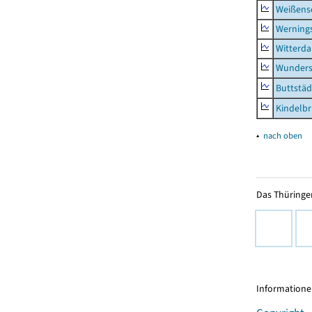
Weißense
Werning
Witterda
Wunders
Buttstäd
Kindelb
▴
nach oben
Das Thüringer
Informationen