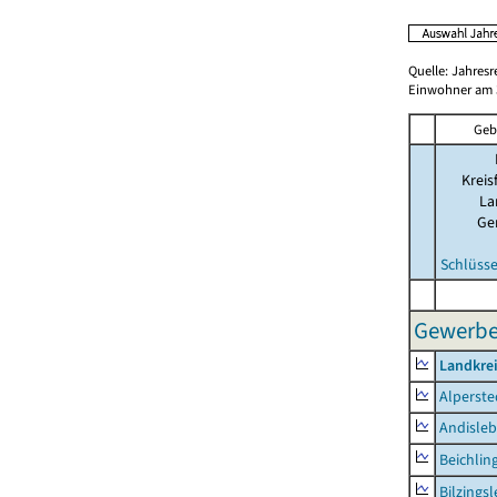
Quelle: Jahresr
Einwohner am 3
Geb
Kreis
La
Ge
Schlüsse
Gewerbes
Landkre
Alperste
Andisle
Beichlin
Bilzings