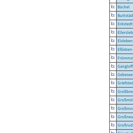
Büchel
Buttstäd
Eckstedt
Ellersle
Elxleben
Eßleben
Frömms
Ganglof
Gebesee,
Griefste
Großbr
Großmö
Großmo
Großne
Großrud