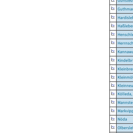
Günsted
Guthma
Hardisl
Haßlebe
Henschl
Herrnsc
Kannawu
Kindelbr
Kleinbr
Kleinmö
Kleinne
Kölleda,
Mannste
Markvip
Nöda
Olbersl