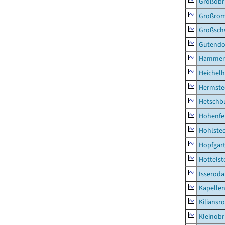
Großobr
Großrom
Großsc
Gutendo
Hammer
Heichel
Hermste
Hetschb
Hohenfe
Hohlste
Hopfgar
Hottelst
Isseroda
Kapellen
Kiliansr
Kleinobr