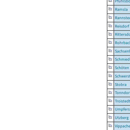
Pfuhlsb
Ramsla
Rannste
Reisdorf
Rittersd
Rohrbac
Sachsen
Schmied
Schöten
Schwers
Stobra
Tonndor
Troisted
Umpfers
Utzberg
Vippach