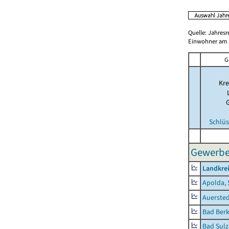
Quelle: Jahresr
Einwohner am 3
G
Kre
Schlüs
Gewerbes
Landkre
Apolda, 
Auerste
Bad Berk
Bad Sulz