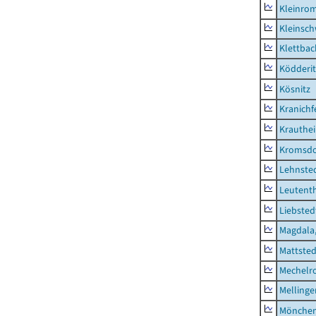
Kleinro
Kleinsc
Klettbac
Ködderit
Kösnitz
Kranichf
Krauthe
Kromsdo
Lehnste
Leutent
Liebsted
Magdala,
Mattsted
Mechelr
Mellinge
Mönchen