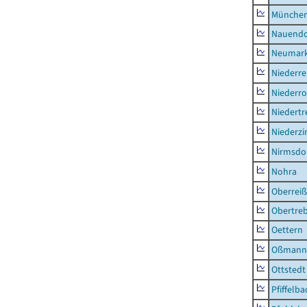
München
Nauendo
Neumark
Niederre
Niederro
Niedertr
Niederz
Nirmsdo
Nohra
Oberrei
Obertre
Oettern
Oßmann
Ottstedt
Pfiffelba