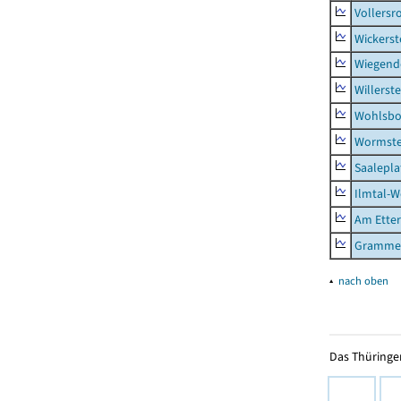
Vollersr
Wickerst
Wiegend
Willerst
Wohlsbo
Wormst
Saalepla
Ilmtal-W
Am Ette
Gramme
▴
nach oben
Das Thüringer