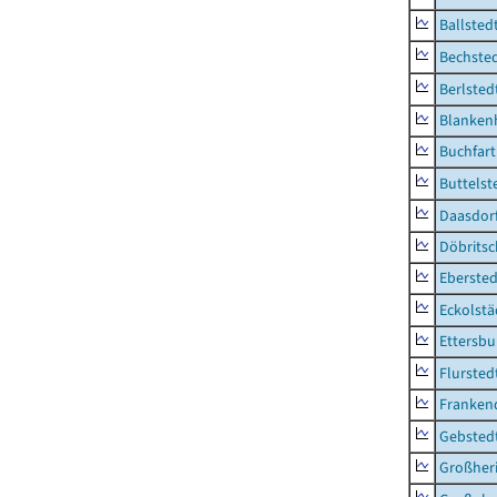
Ballsted
Bechsted
Berlsted
Blankenh
Buchfart
Buttelst
Daasdorf
Döbrits
Ebersted
Eckolstä
Ettersbu
Flursted
Franken
Gebsted
Großher