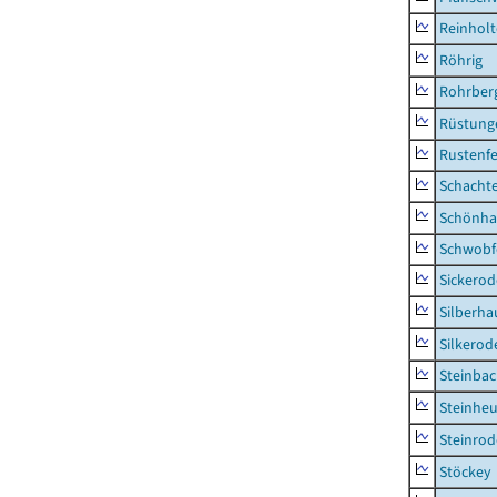
Reinhol
Röhrig
Rohrber
Rüstung
Rustenf
Schacht
Schönha
Schwobf
Sickerod
Silberha
Silkerod
Steinba
Steinhe
Steinrod
Stöckey