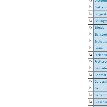
Dietero
Dietzen
Dingelst
Ecklinge
Effelder
Eichstru
Ershaus
Ferna
Freienh
Frettero
Geisled
Geismar
Gerbers
Gernrod
Gertero
Glaseha