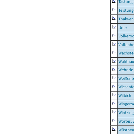
Tastung
Teistung
Thalwen
Uder
Volkero
Vollenb
Wachste
Wahlhau
Wehnde
Weißenb
Wiesenfe
Wilbich
Wingero
Wintzin
Worbis, 
Wüstheu