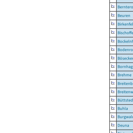
Berntero
Beuren
Birkenfe
Bischoff
Bockeln
Bodenro
Bösecke
Bornhag
Brehme
Breiten
Breitenw
Büttsted
Buhla
Burgwal
Deuna