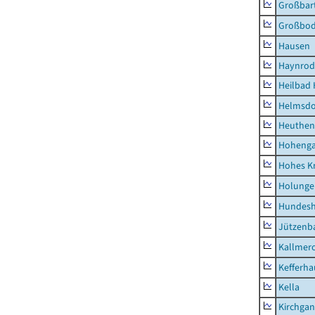
Großbart
Großbo
Hausen
Haynrod
Heilbad 
Helmsdo
Heuthen
Hoheng
Hohes K
Holunge
Hundes
Jützenb
Kallmer
Kefferh
Kella
Kirchga