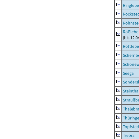
Ringleb
Rockste
Rohnste
Roßleben
(bis 12.
Rottleb
Schernb
Schönew
Seega
Sonders
Steintha
Straußb
Thalebr
Thüring
Topfsted
Trebra