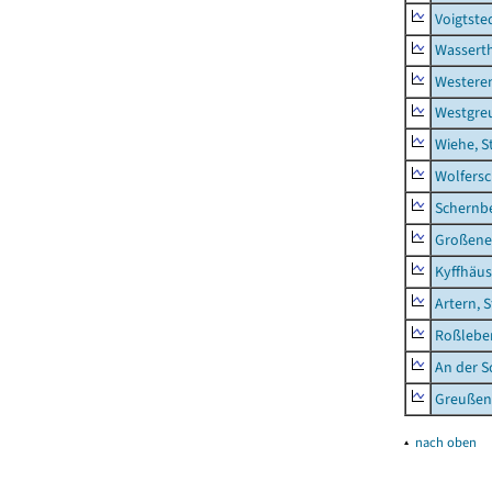
Voigtste
Wassert
Westere
Westgre
Wiehe, S
Wolfers
Schernb
Großeneh
Kyffhäus
Artern, 
Roßleben
An der S
Greußen,
▴
nach oben