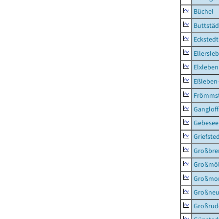
Büchel
Buttstäd
Eckstedt
Ellersle
Elxleben
Eßleben
Frömms
Ganglof
Gebesee,
Griefste
Großbr
Großmö
Großmo
Großne
Großrud