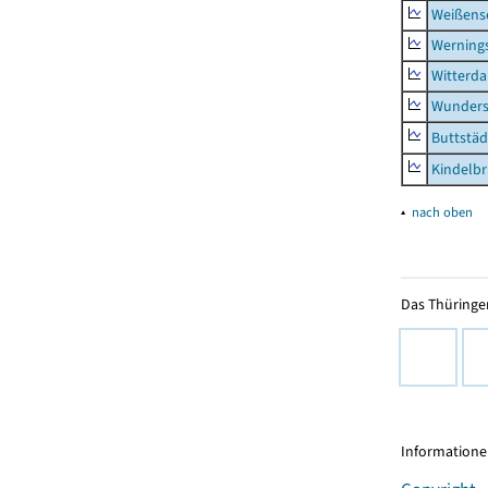
Weißense
Werning
Witterda
Wunders
Buttstäd
Kindelb
▴
nach oben
Das Thüringer
Informationen