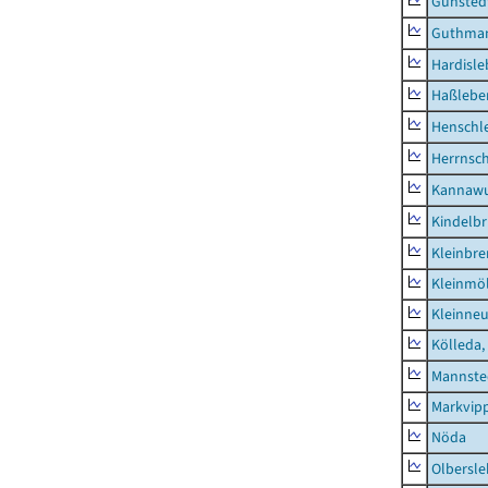
Günsted
Guthma
Hardisl
Haßlebe
Henschl
Herrnsc
Kannawu
Kindelbr
Kleinbr
Kleinmö
Kleinne
Kölleda,
Mannste
Markvip
Nöda
Olbersl