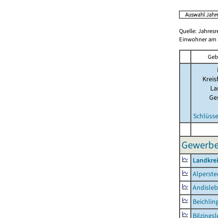
Quelle: Jahresr
Einwohner am 3
Geb
Kreis
La
Ge
Schlüsse
Gewerbes
Landkre
Alperste
Andisle
Beichlin
Bilzings