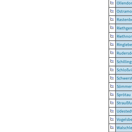
Ollendor
Ostramo
Rastenbe
Riethge
Riethno
Ringleb
Rudersd
Schillin
Schloßv
Schwers
Sömmerd
Sprötau
Straußfu
Udested
Vogelsb
Walschl