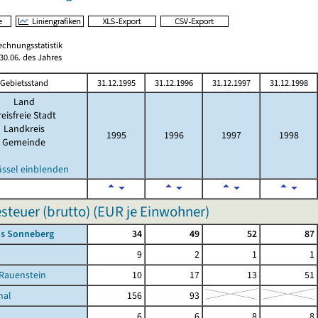
echnungsstatistik
0.06. des Jahres
Gebietsstand
31.12.1995
31.12.1996
31.12.1997
31.12.1998
Land
eisfreie Stadt
Landkreis
1995
1996
1997
1998
Gemeinde
üssel einblenden
teuer (brutto) (EUR je Einwohner)
is Sonneberg
34
49
52
87
9
2
1
1
-Rauenstein
10
17
13
51
hal
156
93
6
6
8
8