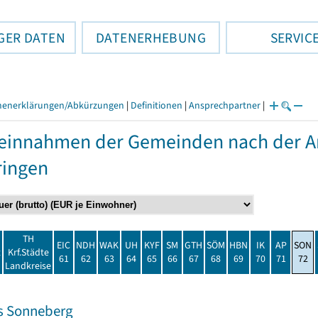
GER DATEN
DATENERHEBUNG
SERVIC
henerklärungen/Abkürzungen
|
Definitionen
|
Ansprechpartner
|
einnahmen der Gemeinden nach der Ar
ringen
TH
EIC
NDH
WAK
UH
KYF
SM
GTH
SÖM
HBN
IK
AP
SON
t
Krf.Städte
61
62
63
64
65
66
67
68
69
70
71
72
Landkreise
s Sonneberg