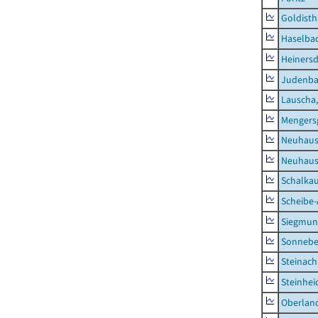
Goldisth
Haselba
Heinersd
Judenb
Lauscha,
Mengers
Neuhaus
Neuhaus-
Schalkau
Scheibe-
Siegmun
Sonneber
Steinach
Steinhei
Oberlan