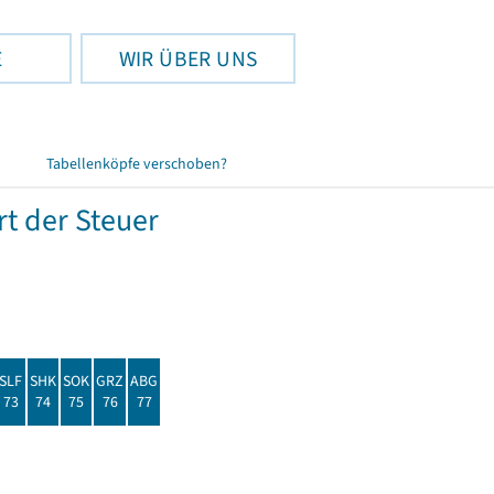
E
WIR ÜBER UNS
Tabellenköpfe verschoben?
t der Steuer
SLF
SHK
SOK
GRZ
ABG
73
74
75
76
77