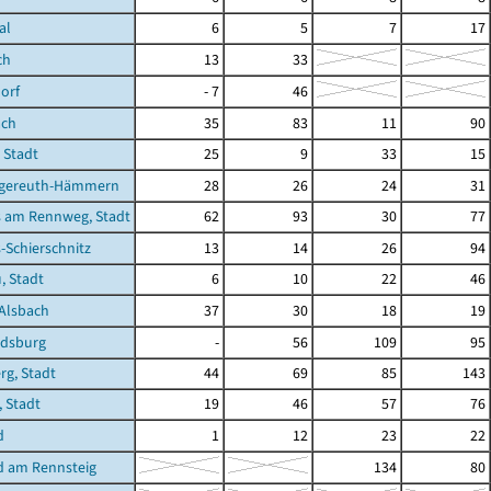
al
6
5
7
17
ch
13
33
orf
- 7
46
ach
35
83
11
90
 Stadt
25
9
33
15
gereuth-Hämmern
28
26
24
31
 am Rennweg, Stadt
62
93
30
77
Schierschnitz
13
14
26
94
, Stadt
6
10
22
46
Alsbach
37
30
18
19
dsburg
-
56
109
95
g, Stadt
44
69
85
143
, Stadt
19
46
57
76
d
1
12
23
22
d am Rennsteig
134
80