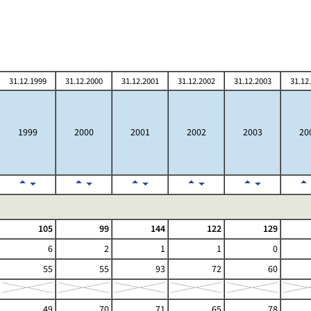
31.12.1999
31.12.2000
31.12.2001
31.12.2002
31.12.2003
31.12
1999
2000
2001
2002
2003
20
105
99
144
122
129
6
2
1
1
0
55
55
93
72
60
49
70
71
65
78