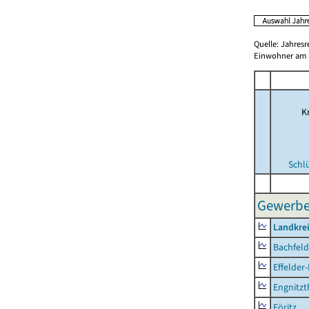
Quelle: Jahresr
Einwohner am 3
Kr
Schl
Gewerbes
Landkre
Bachfeld
Effelder
Engnitzt
Föritz