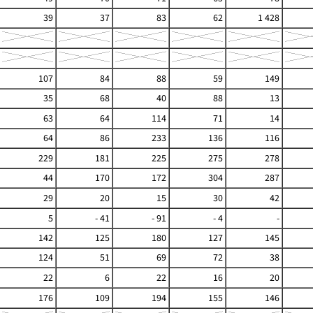
39
37
83
62
1 428
107
84
88
59
149
35
68
40
88
13
63
64
114
71
14
64
86
233
136
116
229
181
225
275
278
44
170
172
304
287
29
20
15
30
42
5
- 41
- 91
- 4
-
142
125
180
127
145
124
51
69
72
38
22
6
22
16
20
176
109
194
155
146