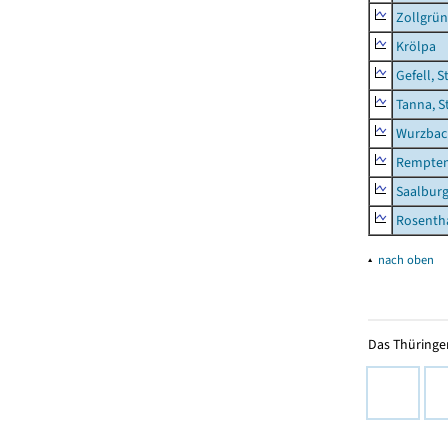
Zollgrün
Krölpa
Gefell, S
Tanna, S
Wurzbach
Rempten
Saalburg
Rosenth
▴
nach oben
Das Thüringer