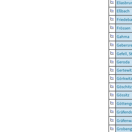
Eliasbru
Eßbach
Friedeb
Frössen
Gahma
Gebersr
Gefell, S
Geroda
Gertewit
Görkwit
Göschitz
Gössitz
Götteng
Gräfendo
Gräfenw
Grobeng