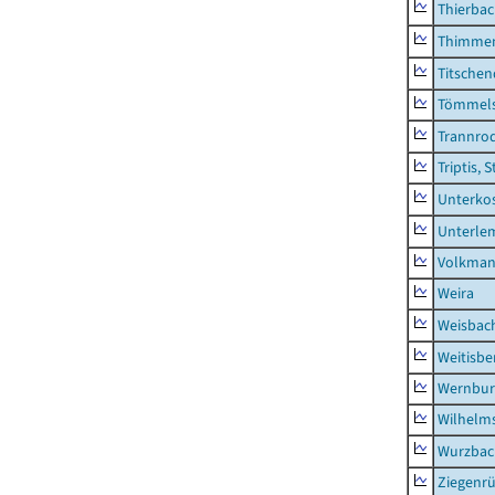
Thierba
Thimme
Titschen
Tömmels
Trannro
Triptis, 
Unterko
Unterle
Volkman
Weira
Weisbac
Weitisbe
Wernbur
Wilhelm
Wurzbach
Ziegenrü