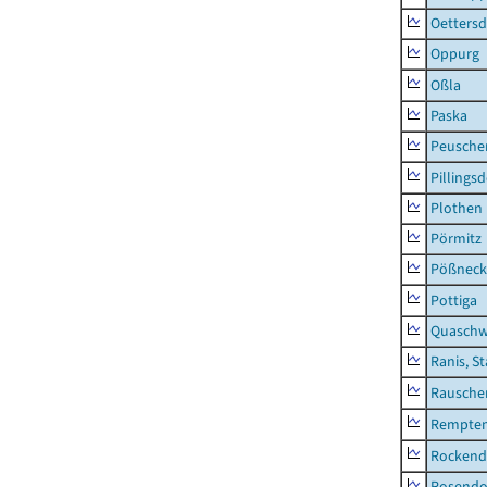
Oettersd
Oppurg
Oßla
Paska
Peusche
Pillingsd
Plothen
Pörmitz
Pößneck,
Pottiga
Quaschw
Ranis, S
Rausche
Rempten
Rockend
Rosendo