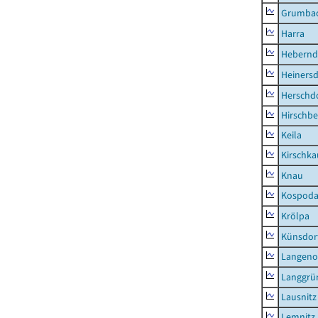
Grumba
Harra
Hebernd
Heinersd
Herschdo
Hirschbe
Keila
Kirschka
Knau
Kospod
Krölpa
Künsdor
Langeno
Langgrü
Lausnitz
Lemnitz