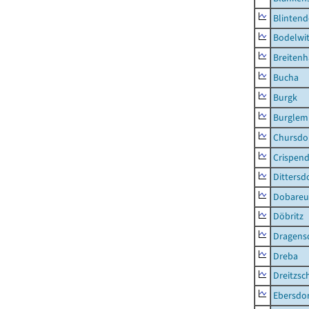
Blintend
Bodelwi
Breitenh
Bucha
Burgk
Burglem
Chursdo
Crispend
Dittersd
Dobareu
Döbritz
Dragens
Dreba
Dreitzsc
Ebersdo