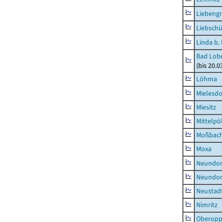
Liebeng
Liebschü
Linda b.
Bad Lobe
(bis 20.
Löhma
Mielesdo
Miesitz
Mittelpöl
Moßbac
Moxa
Neundorf
Neundorf
Neustadt
Nimritz
Oberopp