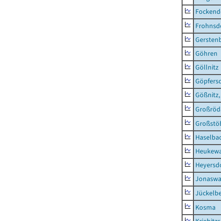
Fockend
Frohnsd
Gersten
Göhren
Göllnitz
Göpfers
Gößnitz,
Großröd
Großstö
Haselba
Heukewa
Heyersd
Jonaswa
Jückelb
Kosma