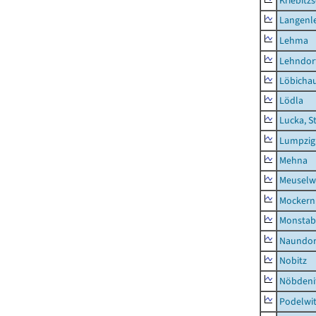
Kriebitz
Langenl
Lehma
Lehndor
Löbicha
Lödla
Lucka, S
Lumpzig
Mehna
Meuselwi
Mockern
Monstab
Naundor
Nobitz
Nöbdeni
Podelwi