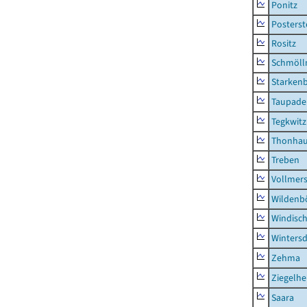
Ponitz
Posterst
Rositz
Schmölln
Starken
Taupade
Tegkwitz
Thonha
Treben
Vollmer
Wildenb
Windisc
Wintersd
Zehma
Ziegelh
Saara