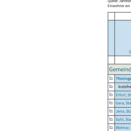
Quelle: Jahresr
Einwohner am 3
S
Gemeind
Thüring
kreisfre
Erfurt, S
Gera, St
Jena, St
Suhl, St
Weimar, 