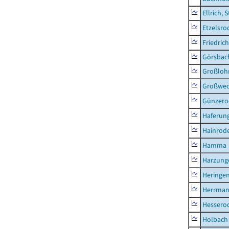
Ellrich, 
Etzelsro
Friedric
Görsbac
Großloh
Großwe
Günzero
Haferun
Hainrode
Hamma
Harzung
Heringen
Herrman
Hessero
Holbach