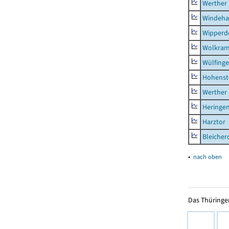
Werther
Windeha
Wipperd
Wolkram
Wülfing
Hohenst
Werther
Heringen
Harztor
Bleicher
▴
nach oben
Das Thüringer