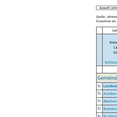
Quelle: Jahresr
Einwohner am 3
Geb
Kreis
La
G
Schlüss
Gemeind
Landkre
Auleben
Bleicher
Brander
Buchhol