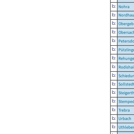
Nohra
Nordhau
Obergeb
Obersac
Petersdo
Pützling
Rehung
Rodisha
Schiedu
Sollsted
Steigert
Stempe
Trebra
Urbach
Uthlebe