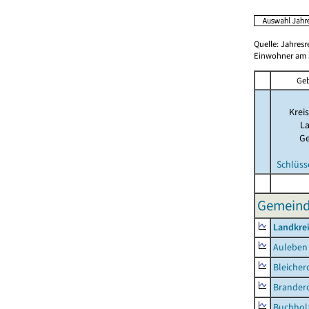
Quelle: Jahresr
Einwohner am 3
Geb
Kreis
La
G
Schlüss
Gemeinde
Landkre
Auleben
Bleicher
Brander
Buchhol