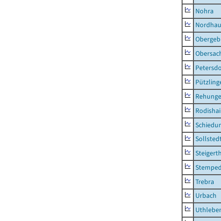
Nohra
Nordhau
Obergeb
Obersac
Petersdo
Pützling
Rehung
Rodisha
Schiedu
Sollsted
Steigert
Stempe
Trebra
Urbach
Uthlebe