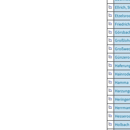
Ellrich, 
Etzelsro
Friedric
Görsbac
Großloh
Großwe
Günzero
Haferun
Hainrode
Hamma
Harzung
Heringen
Herrman
Hessero
Holbach