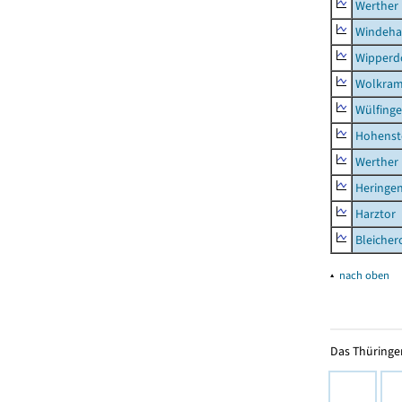
Werther
Windeha
Wipperd
Wolkram
Wülfing
Hohenst
Werther
Heringen
Harztor
Bleicher
▴
nach oben
Das Thüringer