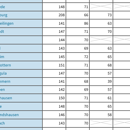
ede
148
71
burg
208
66
73
eilingen
141
86
63
edt
147
71
70
144
70
d
143
69
63
eim
145
72
65
ottern
151
71
68
gula
147
70
57
mmern
141
68
39
ben
142
69
57
shausen
150
71
61
e
148
70
65
andshausen
146
70
58
ach
143
70