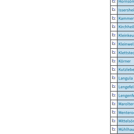
Hornsö
Issershe
Kammerf
Kirchhei
Kleinkeu
Kleinwe
Klettste
Körner
Kutzleb
Langula
Lengefe
Lengenfe
Marolte
Mentero
Mittels
Mühlhau