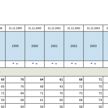
98
31.12.1999
31.12.2000
31.12.2001
31.12.2002
31.12.2003
3
1999
2000
2001
2002
2003
)
65
76
64
61
68
71
65
76
68
43
72
70
72
84
71
70
75
75
59
68
61
60
68
74
60
69
54
56
58
56