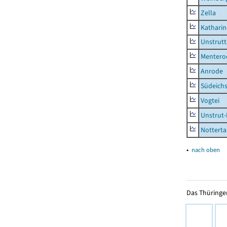
Zella
Kathari
Unstrutt
Mentero
Anrode
Südeichs
Vogtei
Unstrut-
Notterta
▴
nach oben
Das Thüringer