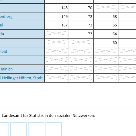
148
70
nenberg
149
72
58
al
137
73
65
da
73
64
60
feld
Hainich
l-Heilinger Höhen, Stadt
 Landesamt für Statistik in den sozialen Netzwerken: