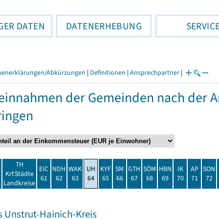
GER DATEN
DATENERHEBUNG
SERVIC
henerklärungen/Abkürzungen
|
Definitionen
|
Ansprechpartner
|
einnahmen der Gemeinden nach der Ar
ringen
TH
EIC
NDH
WAK
UH
KYF
SM
GTH
SÖM
HBN
IK
AP
SON
t
Krf.Städte
61
62
63
64
65
66
67
68
69
70
71
72
Landkreise
s Unstrut-Hainich-Kreis