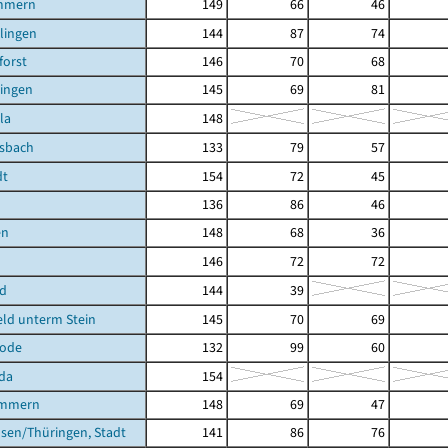
mmern
149
66
46
ilingen
144
87
74
orst
146
70
68
lingen
145
69
81
la
148
lsbach
133
79
57
dt
154
72
45
136
86
46
en
148
68
36
146
72
72
ld
144
39
ld unterm Stein
145
70
69
rode
132
99
60
da
154
ömmern
148
69
47
sen/Thüringen, Stadt
141
86
76