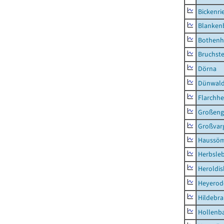
Bickenri
Blanken
Bothenh
Bruchst
Dörna
Dünwal
Flarchh
Großeng
Großvar
Haussö
Herbsle
Heroldi
Heyerod
Hildebr
Hollenb