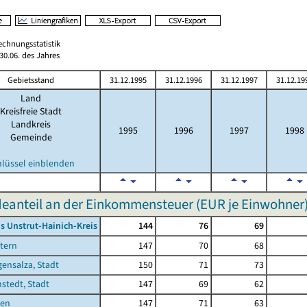
echnungsstatistik
0.06. des Jahres
Gebietsstand
31.12.1995
31.12.1996
31.12.1997
31.12.19
Land
Kreisfreie Stadt
Landkreis
1995
1996
1997
1998
Gemeinde
hlüssel einblenden
anteil an der Einkommensteuer (EUR je Einwohner
s Unstrut-Hainich-Kreis
144
76
69
tern
147
70
68
ensalza, Stadt
150
71
73
stedt, Stadt
147
69
62
sen
147
71
63