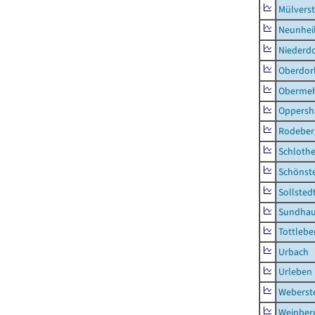
Mülvers
Neunhei
Niederdo
Oberdor
Obermeh
Oppersh
Rodeber
Schlothe
Schönst
Sollsted
Sundha
Tottlebe
Urbach
Urleben
Weberst
Weinber