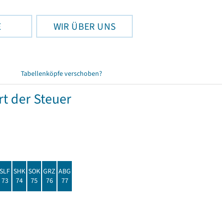
E
WIR ÜBER UNS
Tabellenköpfe verschoben?
t der Steuer
SLF
SHK
SOK
GRZ
ABG
73
74
75
76
77