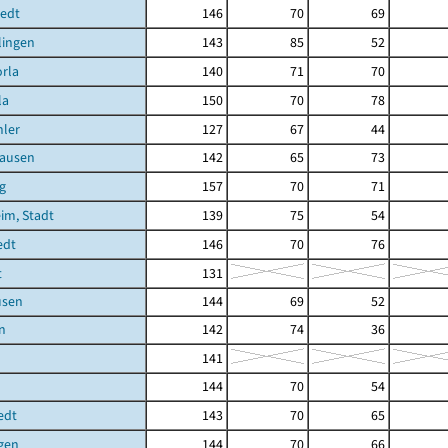
tedt
146
70
69
lingen
143
85
52
rla
140
71
70
la
150
70
78
ler
127
67
44
ausen
142
65
73
g
157
70
71
im, Stadt
139
75
54
edt
146
70
76
t
131
usen
144
69
52
n
142
74
36
141
144
70
54
edt
143
70
65
gen
144
70
66