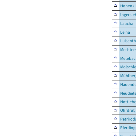
Hohenki
Ingersle
Laucha
Leina
Luisenth
Mechter
Metebac
Molschl
Mühlber
Nauendo
Neudiet
Nottleb
Ohrdruf,
Petrirod
Pferding