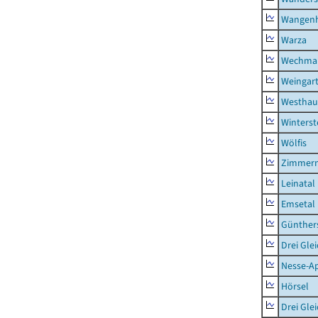
Wangen
Warza
Wechma
Weingar
Westhau
Winterst
Wölfis
Zimmern
Leinatal
Emsetal
Günther
Drei Gle
Nesse-Ap
Hörsel
Drei Gle