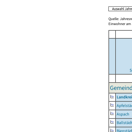
Quelle: Jahresr
Einwohner am 3
S
Gemeinde
Landkre
Apfelstä
Aspach
Ballstäd
Bienstäd