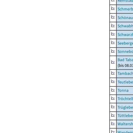
Remstäd
Schmerb
Schönau 
Schwab
Schwarz
Seeberg
Sonneb
Bad Taba
(bis 08.
Tambach-
Teutleb
Tonna
Tröchtel
Trügleb
Tüttlebe
Waltersh
Wanders