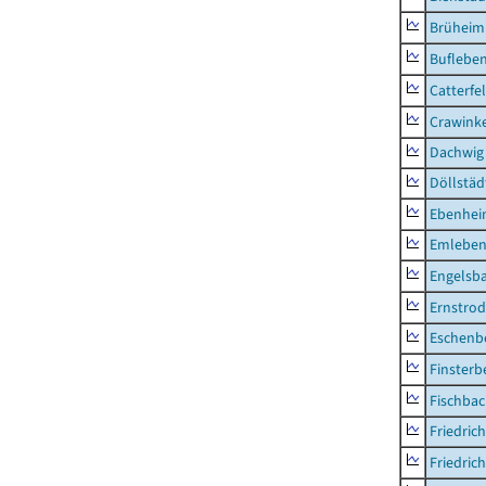
Brüheim
Buflebe
Catterfe
Crawink
Dachwig
Döllstäd
Ebenhe
Emlebe
Engelsb
Ernstro
Eschenb
Finsterb
Fischba
Friedric
Friedric