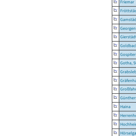
Friemar
Fröttstä
Gamstäd
Georgent
Gierstäd
Goldbac
Gospite
Gotha, S
Grabsle
Gräfenh
Großfah
Günther
Haina
Herrenh
Hochhe
Hörselg