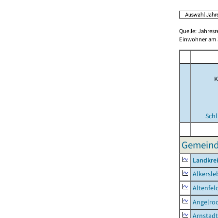
Quelle: Jahresr
Einwohner am 3
K
Schl
Gemeinde
Landkrei
Alkersle
Altenfel
Angelro
Arnstadt