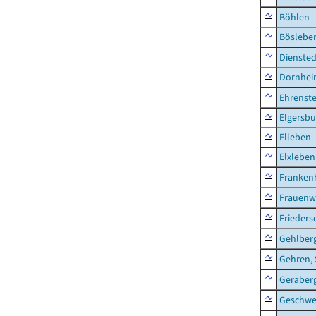
Böhlen
Böslebe
Diensted
Dornhe
Ehrenste
Elgersbu
Elleben
Elxleben
Franken
Frauenw
Frieders
Gehlber
Gehren, 
Geraber
Geschw