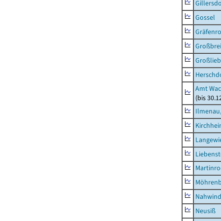
Gillersdo
Gossel
Gräfenr
Großbrei
Großlieb
Herschd
Amt Wac
(bis 30.
Ilmenau,
Kirchhe
Langewie
Liebenst
Martinr
Möhren
Nahwin
Neusiß