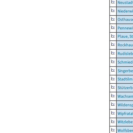
Neustad
Niederwi
Osthaus
Pennewi
Plaue, S
Rockhau
Rudisle
Schmied
Singerbe
Stadtilm
Stützer
Wachsen
Wildensp
Wipfrata
Witzleb
Wolfsbe