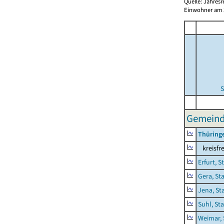
Quelle: Jahresr
Einwohner am 3
S
Gemeinde
Thüring
kreisfre
Erfurt, S
Gera, St
Jena, St
Suhl, St
Weimar, 