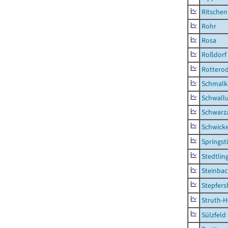
Ritsche
Rohr
Rosa
Roßdorf
Rottero
Schmalka
Schwall
Schwarz
Schwick
Springsti
Stedtlin
Steinbac
Stepfer
Struth-
Sülzfeld