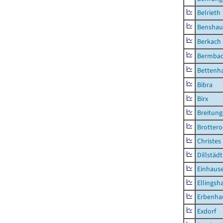
Belrieth
Benshau
Berkach
Bermba
Bettenh
Bibra
Birx
Breitun
Brottero
Christes
Dillstädt
Einhaus
Ellingsh
Erbenha
Exdorf