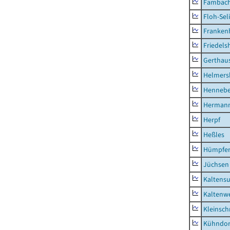
Fambac
Floh-Sel
Franken
Friedels
Gerthau
Helmers
Hennebe
Hermann
Herpf
Heßles
Hümpfer
Jüchsen
Kaltens
Kaltenw
Kleinsch
Kühndor