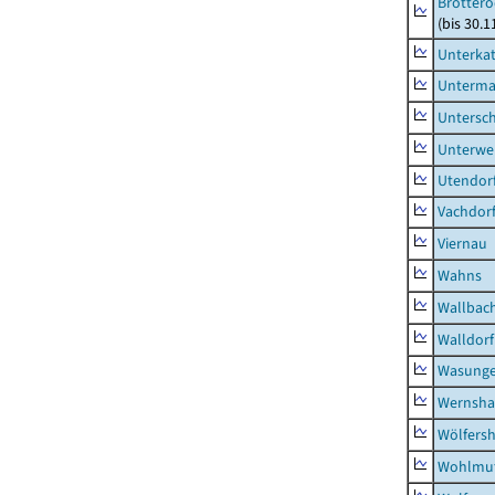
Brottero
(bis 30.1
Unterka
Unterma
Untersc
Unterwe
Utendor
Vachdor
Viernau
Wahns
Wallbac
Walldorf
Wasunge
Wernsha
Wölfers
Wohlmu