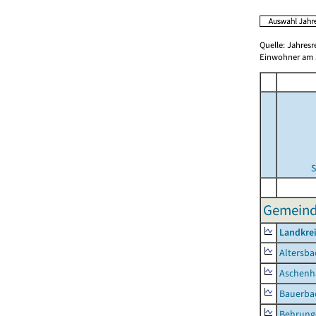
Quelle: Jahresr
Einwohner am 3
S
Gemeinde
Landkre
Altersba
Aschenh
Bauerba
Behrung