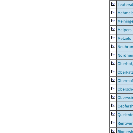
Leutersd
Mehmel
Meininge
Melpers
Metzels
Neubru
Nordhe
Oberhof,
Oberkat
Obermaß
Obersch
Oberwei
Oepfers
Queienfe
Rentwer
Rippers