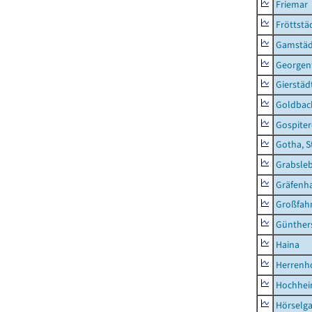
Friemar
Fröttstä
Gamstäd
Georgent
Gierstäd
Goldbac
Gospite
Gotha, S
Grabsle
Gräfenh
Großfah
Günther
Haina
Herrenh
Hochhe
Hörselg