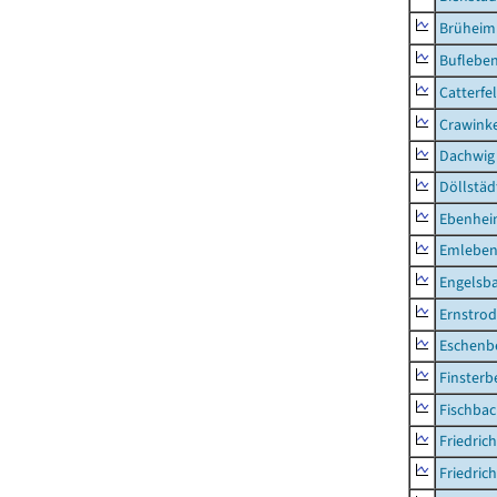
Brüheim
Buflebe
Catterfe
Crawink
Dachwig
Döllstäd
Ebenhe
Emlebe
Engelsb
Ernstro
Eschenb
Finsterb
Fischba
Friedric
Friedric