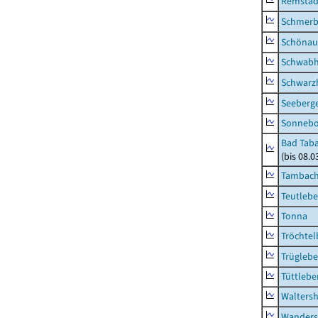
Remstäd
Schmerb
Schönau 
Schwab
Schwarz
Seeberg
Sonneb
Bad Taba
(bis 08.
Tambach-
Teutleb
Tonna
Tröchtel
Trügleb
Tüttlebe
Waltersh
Wanders