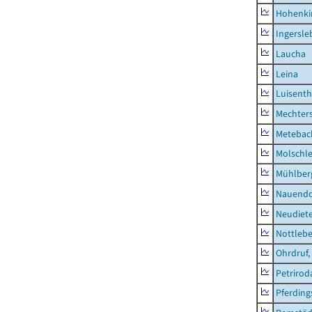
Hohenki
Ingersle
Laucha
Leina
Luisenth
Mechter
Metebac
Molschl
Mühlber
Nauendo
Neudiet
Nottleb
Ohrdruf,
Petrirod
Pferding