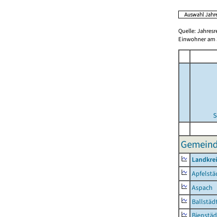
Quelle: Jahresr
Einwohner am 3
S
Gemeinde
Landkre
Apfelstä
Aspach
Ballstäd
Bienstäd