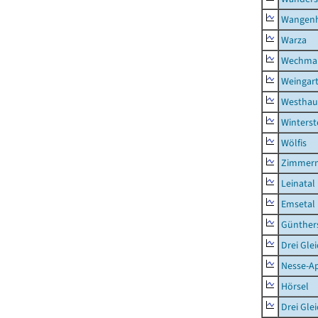
Wangen
Warza
Wechma
Weingar
Westhau
Winterst
Wölfis
Zimmern
Leinatal
Emsetal
Günther
Drei Gle
Nesse-Ap
Hörsel
Drei Gle