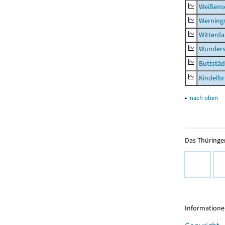
Weißense
Werning
Witterda
Wunders
Buttstäd
Kindelb
▴
nach oben
Das Thüringer
Informationen