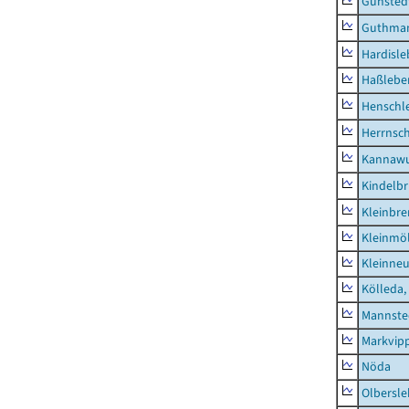
Günsted
Guthma
Hardisl
Haßlebe
Henschl
Herrnsc
Kannawu
Kindelbr
Kleinbr
Kleinmö
Kleinne
Kölleda,
Mannste
Markvip
Nöda
Olbersl