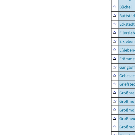
Büchel
Buttstäd
Eckstedt
Ellersle
Elxleben
Eßleben
Frömms
Ganglof
Gebesee,
Griefste
Großbr
Großmö
Großmo
Großne
Großrud