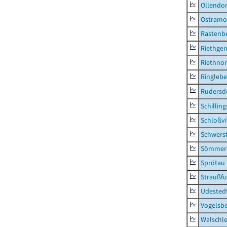
Ollendor
Ostramo
Rastenbe
Riethge
Riethno
Ringleb
Rudersd
Schillin
Schloßv
Schwers
Sömmerd
Sprötau
Straußfu
Udested
Vogelsb
Walschl