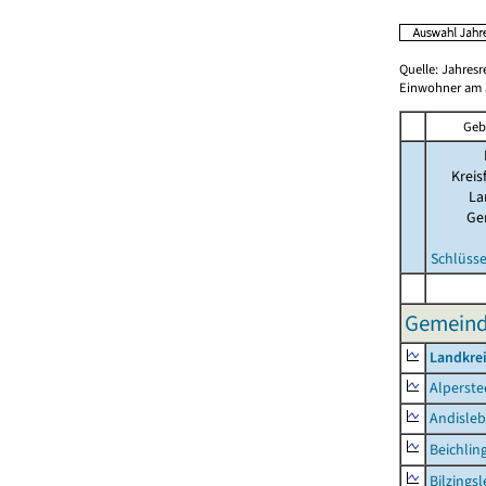
Quelle: Jahresr
Einwohner am 3
Geb
Kreis
La
Ge
Schlüsse
Gemeinde
Landkre
Alperste
Andisle
Beichlin
Bilzings