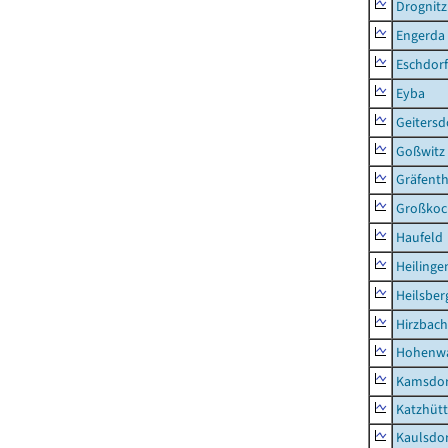
Drognitz
Engerda
Eschdorf
Eyba
Geitersd
Goßwitz
Gräfenth
Großkoc
Haufeld
Heilinge
Heilsber
Hirzbach
Hohenwa
Kamsdor
Katzhüt
Kaulsdor