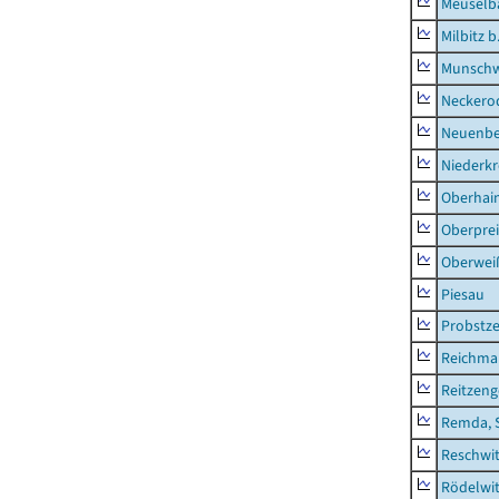
Meuselb
Milbitz b
Munschw
Neckero
Neuenb
Niederk
Oberhai
Oberprei
Oberweiß
Piesau
Probstze
Reichma
Reitzen
Remda, 
Reschwi
Rödelwi