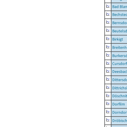
Bad Blan
Bechste
Bernsdo
Beutelsd
Birkigt
Breiten
Burkersd
Cursdorf
Deesbac
Dittersd
Dittrich
Döschni
Dorfilm
Dorndor
Dröbisc