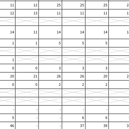
11
12
25
25
25
2
12
13
11
11
11
1
14
11
14
14
14
1
1
1
5
5
5
1
0
0
3
3
3
20
21
26
26
20
2
0
0
2
2
2
-
-
-
-
-
5
-
-
6
6
46
-
-
37
39
3