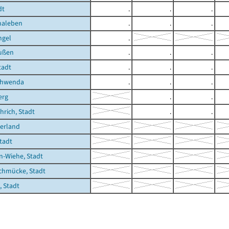
dt
.
.
.
haleben
.
.
.
ngel
.
ußen
.
.
.
tadt
.
.
.
chwenda
.
.
.
erg
.
.
rich, Stadt
.
.
erland
Stadt
-Wiehe, Stadt
chmücke, Stadt
 Stadt