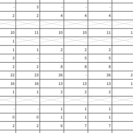
-
3
-
-
-
2
2
4
4
4
10
11
10
10
11
1
1
1
1
2
2
2
3
-
-
5
5
2
2
8
8
8
22
23
26
-
26
2
16
16
13
13
13
1
1
1
2
2
2
-
-
1
1
1
0
0
1
1
1
2
2
6
7
7