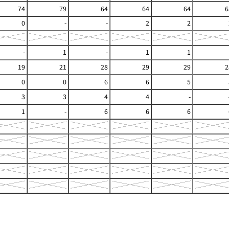
74
79
64
64
64
6
0
-
-
2
2
-
1
-
1
1
19
21
28
29
29
2
0
0
6
6
5
3
3
4
4
-
1
-
6
6
6