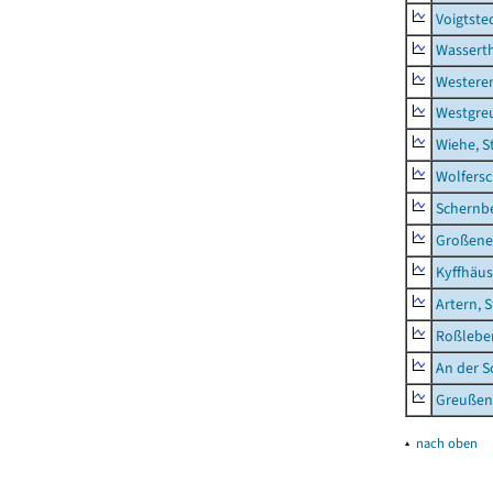
Voigtste
Wassert
Westere
Westgre
Wiehe, S
Wolfers
Schernb
Großeneh
Kyffhäus
Artern, 
Roßleben
An der S
Greußen,
▴
nach oben