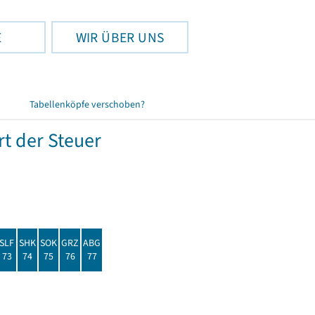
E
WIR ÜBER UNS
Tabellenköpfe verschoben?
t der Steuer
SLF
SHK
SOK
GRZ
ABG
73
74
75
76
77