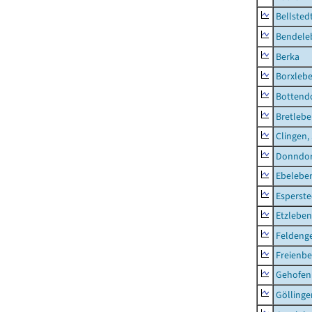
Bellsted
Bendele
Berka
Borxleb
Bottend
Bretleb
Clingen,
Donndor
Ebeleben
Esperste
Etzleben
Feldeng
Freienbe
Gehofen
Göllinge