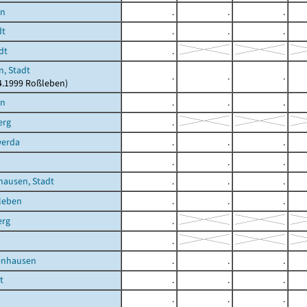
en
.
.
.
dt
.
.
.
dt
.
, Stadt
.
.
.
04.1999 Roßleben)
en
.
.
.
erg
.
erda
.
.
.
.
.
.
hausen, Stadt
.
.
.
leben
.
.
.
erg
.
a
.
enhausen
.
.
.
t
.
.
.
.
.
.