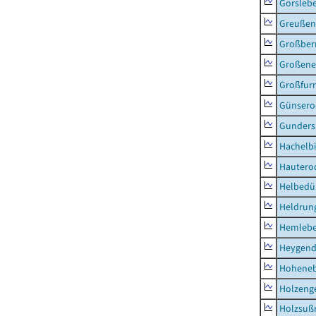
Gorsleb
Greußen,
Großber
Großeneh
Großfur
Günsero
Gunders
Hachelb
Hautero
Helbedü
Heldrung
Hemleb
Heygend
Hohene
Holzeng
Holzsuß