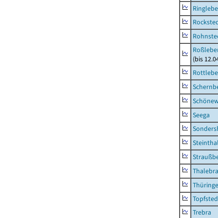
Ringleb
Rockste
Rohnste
Roßleben
(bis 12.
Rottleb
Schernb
Schönew
Seega
Sonders
Steintha
Straußb
Thalebr
Thüring
Topfsted
Trebra