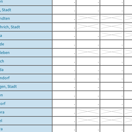
en
.
.
.
 Stadt
.
.
.
ndten
.
rich, Stadt
.
ra
.
.
de
.
.
.
leben
.
ich
.
.
.
da
.
.
.
ndorf
.
.
.
en, Stadt
.
.
.
en
.
.
.
orf
.
.
.
bra
.
el
.
ra
.
.
.