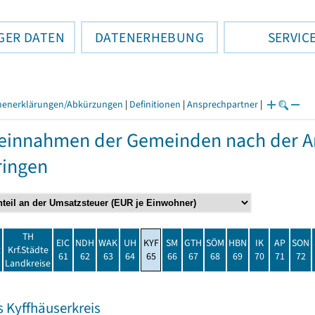
GER DATEN
DATENERHEBUNG
SERVIC
henerklärungen/Abkürzungen
|
Definitionen
|
Ansprechpartner
|
einnahmen der Gemeinden nach der Ar
ringen
TH
EIC
NDH
WAK
UH
KYF
SM
GTH
SÖM
HBN
IK
AP
SON
t
Krf.Städte
61
62
63
64
65
66
67
68
69
70
71
72
Landkreise
s Kyffhäuserkreis