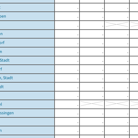
t
.
.
.
ben
.
.
.
.
.
en
.
.
.
orf
.
.
.
en
.
.
.
 Stadt
.
.
.
f
.
.
.
, Stadt
.
.
.
dt
.
.
.
.
.
.
el
.
ssingen
.
.
.
.
.
.
n
.
.
.