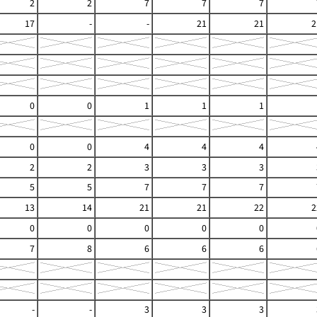
2
2
7
7
7
17
-
-
21
21
2
0
0
1
1
1
0
0
4
4
4
2
2
3
3
3
5
5
7
7
7
13
14
21
21
22
2
0
0
0
0
0
7
8
6
6
6
-
-
3
3
3