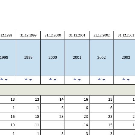
.12.1998
31.12.1999
31.12.2000
31.12.2001
31.12.2002
31.12.2003
1998
1999
2000
2001
2002
2003
13
13
14
16
15
1
1
1
6
6
6
16
18
23
23
23
2
10
11
-
14
15
1
1
1
3
3
3