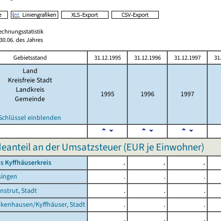
echnungsstatistik
0.06. des Jahres
Gebietsstand
31.12.1995
31.12.1996
31.12.1997
31
Land
Kreisfreie Stadt
Landkreis
1995
1996
1997
Gemeinde
Schlüssel einblenden
anteil an der Umsatzsteuer (EUR je Einwohner)
s Kyffhäuserkreis
.
.
.
singen
.
.
.
nstrut, Stadt
.
.
.
kenhausen/Kyffhäuser, Stadt
.
.
.
.
.
.