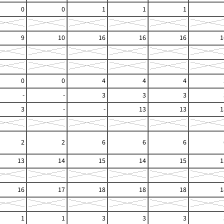
0
0
1
1
1
9
10
16
16
16
1
0
0
4
4
4
-
-
3
3
3
3
-
-
13
13
1
2
2
6
6
6
13
14
15
14
15
1
16
17
18
18
18
1
1
1
3
3
3