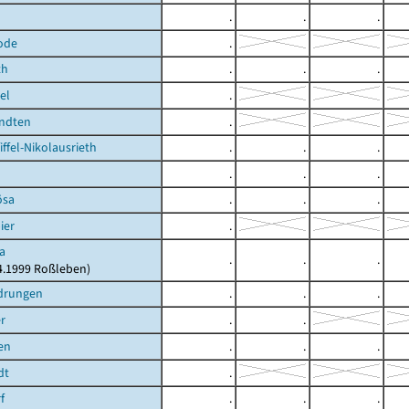
.
.
.
ode
.
th
.
.
.
el
.
rndten
.
ffel-Nikolausrieth
.
.
.
.
.
.
ösa
.
.
.
ier
.
a
.
.
.
04.1999 Roßleben)
drungen
.
.
.
r
.
.
en
.
.
.
dt
.
f
.
.
.