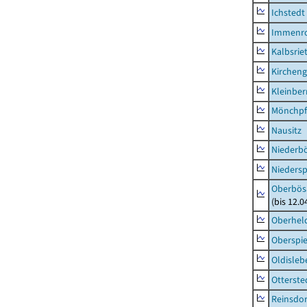
Ichstedt
Immenr
Kalbsrie
Kircheng
Kleinbe
Mönchpfi
Nausitz
Niederb
Niedersp
Oberbös
(bis 12.
Oberhel
Oberspie
Oldisleb
Otterste
Reinsdor