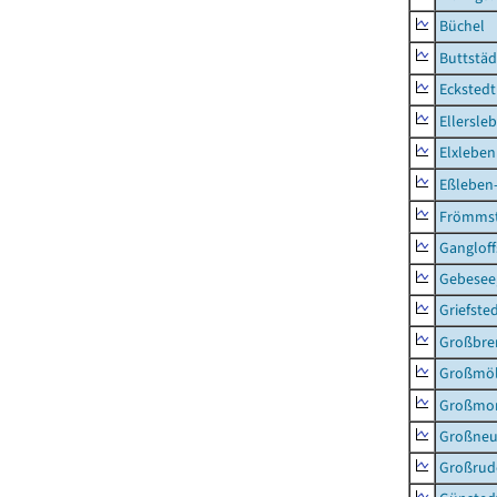
Büchel
Buttstäd
Eckstedt
Ellersle
Elxleben
Eßleben
Frömms
Ganglof
Gebesee,
Griefste
Großbr
Großmö
Großmo
Großne
Großrud