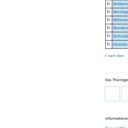
Weißense
Werning
Witterda
Wunders
Buttstäd
Kindelb
▴
nach oben
Das Thüringer
Informationen