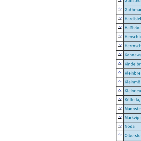
Günsted
Guthma
Hardisl
Haßlebe
Henschl
Herrnsc
Kannawu
Kindelbr
Kleinbr
Kleinmö
Kleinne
Kölleda,
Mannste
Markvip
Nöda
Olbersl