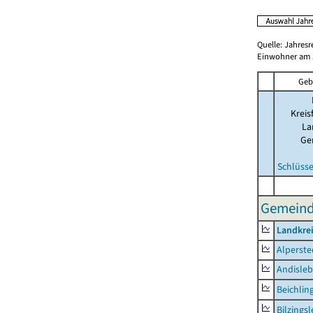
Quelle: Jahresr
Einwohner am 3
Geb
Kreis
La
Ge
Schlüsse
Gemeinde
Landkre
Alperste
Andisle
Beichlin
Bilzings