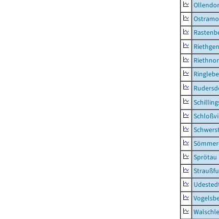
Ollendor
Ostramo
Rastenbe
Riethge
Riethno
Ringleb
Rudersd
Schillin
Schloßv
Schwers
Sömmerd
Sprötau
Straußfu
Udested
Vogelsb
Walschl