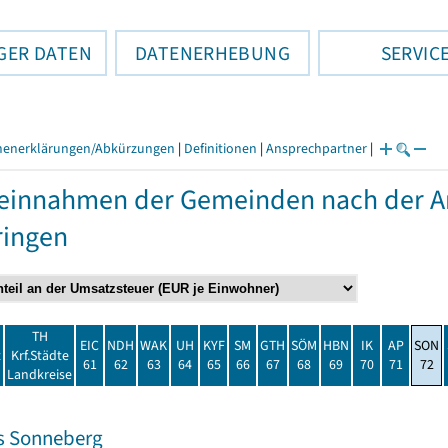
GER DATEN
DATENERHEBUNG
SERVIC
henerklärungen/Abkürzungen
|
Definitionen
|
Ansprechpartner
|
einnahmen der Gemeinden nach der Ar
ringen
TH
EIC
NDH
WAK
UH
KYF
SM
GTH
SÖM
HBN
IK
AP
SON
t
Krf.Städte
61
62
63
64
65
66
67
68
69
70
71
72
Landkreise
s Sonneberg