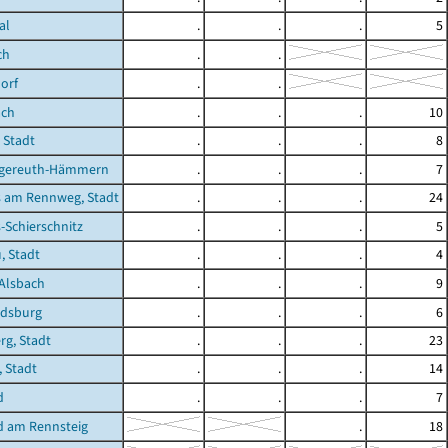
al
.
.
.
5
ch
.
.
orf
.
.
ach
.
.
.
10
 Stadt
.
.
.
8
gereuth-Hämmern
.
.
.
7
 am Rennweg, Stadt
.
.
.
24
Schierschnitz
.
.
.
5
, Stadt
.
.
.
4
Alsbach
.
.
.
9
dsburg
.
.
.
6
g, Stadt
.
.
.
23
, Stadt
.
.
.
14
d
.
.
.
7
d am Rennsteig
.
18