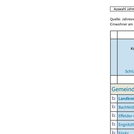
Quelle: Jahresr
Einwohner am 3
Kr
Schl
Gemeinde
Landkre
Bachfeld
Effelder
Engnitzt
Föritz