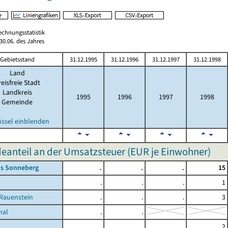
echnungsstatistik
0.06. des Jahres
Gebietsstand
31.12.1995
31.12.1996
31.12.1997
31.12.1998
Land
eisfreie Stadt
Landkreis
1995
1996
1997
1998
Gemeinde
üssel einblenden
anteil an der Umsatzsteuer (EUR je Einwohner)
is Sonneberg
.
.
.
15
.
.
.
1
-Rauenstein
.
.
.
3
hal
.
.
.
.
.
2