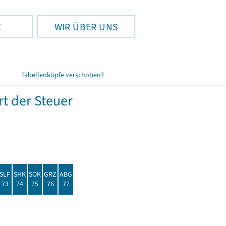
E
WIR ÜBER UNS
Tabellenköpfe verschoben?
t der Steuer
SLF
SHK
SOK
GRZ
ABG
73
74
75
76
77