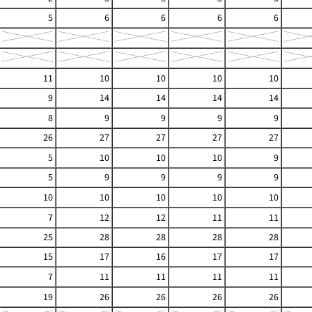
5
6
6
6
6
11
10
10
10
10
9
14
14
14
14
8
9
9
9
9
26
27
27
27
27
5
10
10
10
9
5
9
9
9
9
10
10
10
10
10
7
12
12
11
11
25
28
28
28
28
15
17
16
17
17
7
11
11
11
11
19
26
26
26
26