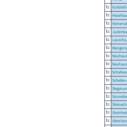
Goldisth
Haselba
Heinersd
Judenb
Lauscha,
Mengers
Neuhaus
Neuhaus-
Schalkau
Scheibe-
Siegmun
Sonneber
Steinach
Steinhei
Oberlan