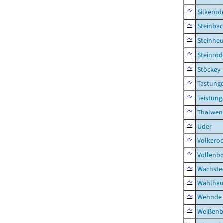
Silkerod
Steinba
Steinhe
Steinrod
Stöckey
Tastung
Teistung
Thalwen
Uder
Volkero
Vollenb
Wachste
Wahlhau
Wehnde
Weißenb