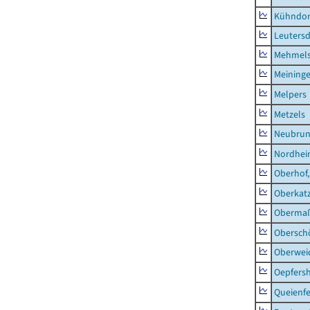
Kühndor
Leutersd
Mehmel
Meininge
Melpers
Metzels
Neubru
Nordhe
Oberhof,
Oberkat
Obermaß
Obersch
Oberwei
Oepfers
Queienfe