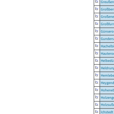
Greußen,
Großber
Großeneh
Großfur
Günsero
Gunders
Hachelb
Hautero
Helbedü
Heldrung
Hemleb
Heygend
Hohene
Holzeng
Holzsuß
Ichstedt