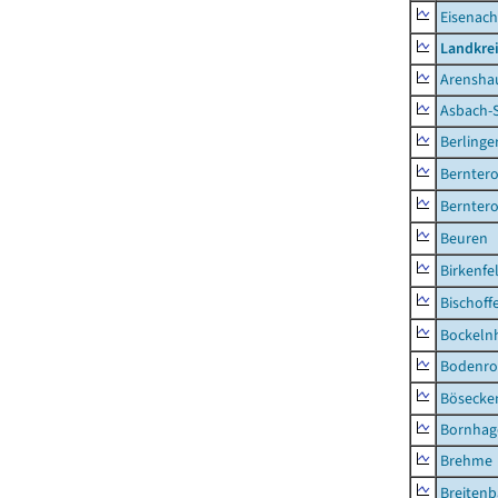
Eisenach
Landkrei
Arensha
Asbach-
Berlinge
Berntero
Berntero
Beuren
Birkenfe
Bischoff
Bockeln
Bodenro
Bösecke
Bornhag
Brehme
Breiten