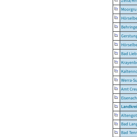
Zella/R
Moorgr
Hörselb
Behring
Gerstun
Hörselbe
Bad Lieb
Krayenb
Kaltenno
Werra-Su
Amt Creu
Eisenach
Landkrei
Altengot
Bad Lang
Bad Tenn