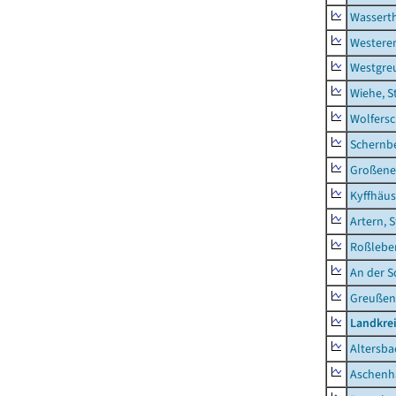
Wassert
Westere
Westgre
Wiehe, S
Wolfers
Schernb
Großeneh
Kyffhäus
Artern, 
Roßleben
An der S
Greußen,
Landkre
Altersba
Aschenh