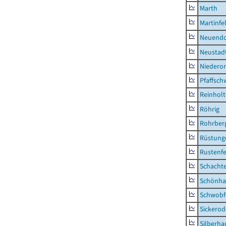
Marth
Martinfe
Neuendo
Neustad
Niederor
Pfaffsc
Reinhol
Röhrig
Rohrber
Rüstung
Rustenf
Schacht
Schönha
Schwobf
Sickerod
Silberha