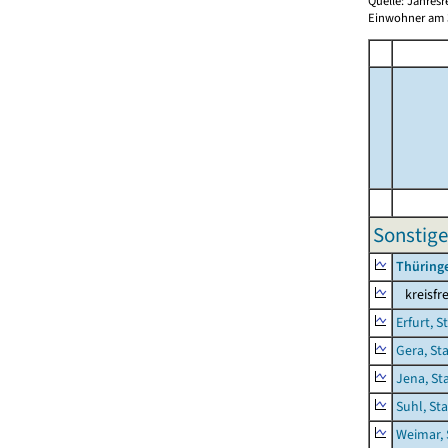
Quelle: Jahresr
Einwohner am 3
Sonstige
Thüring
kreisfre
Erfurt, S
Gera, St
Jena, St
Suhl, St
Weimar, 