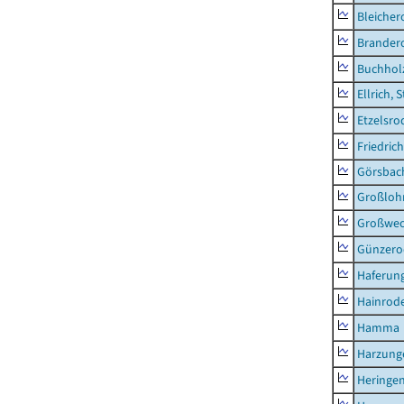
Bleicher
Brander
Buchhol
Ellrich, 
Etzelsro
Friedric
Görsbac
Großloh
Großwe
Günzero
Haferun
Hainrode
Hamma
Harzung
Heringen