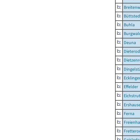
Breitenw
Büttsted
Buhla
Burgwal
Deuna
Dietero
Dietzen
Dingelst
Ecklinge
Effelder
Eichstru
Ershaus
Ferna
Freienh
Frettero
Geisled