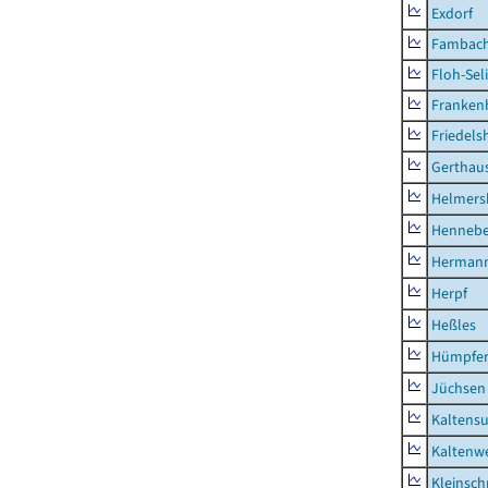
Exdorf
Fambac
Floh-Sel
Franken
Friedels
Gerthau
Helmers
Hennebe
Hermann
Herpf
Heßles
Hümpfer
Jüchsen
Kaltens
Kaltenw
Kleinsch