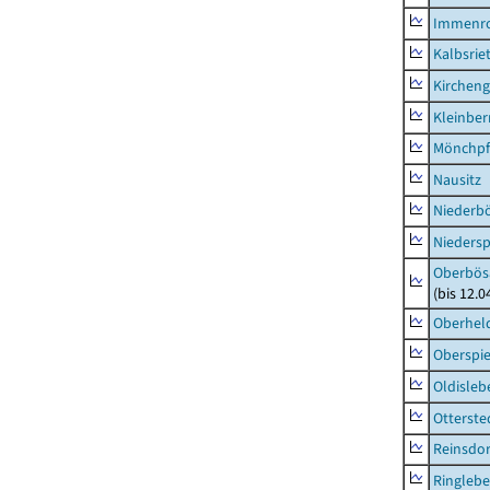
Immenr
Kalbsrie
Kircheng
Kleinbe
Mönchpfi
Nausitz
Niederb
Niedersp
Oberbös
(bis 12.
Oberhel
Oberspie
Oldisleb
Otterste
Reinsdor
Ringleb