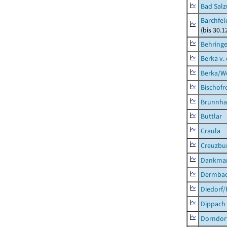
Bad Salz
Barchfe
(bis 30.1
Behring
Berka v. 
Berka/We
Bischofr
Brunnha
Buttlar
Craula
Creuzbur
Dankma
Dermba
Diedorf
Dippach
Dorndor