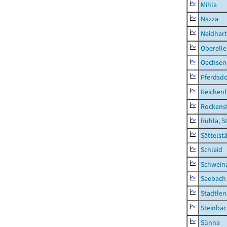
Mihla
Nazza
Neidhar
Oberell
Oechsen
Pferdsd
Reichen
Rockens
Ruhla, S
Sättelst
Schleid
Schwein
Seebach
Stadtlen
Steinba
Sünna