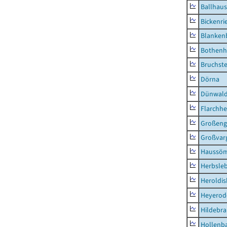
Ballhau
Bickenri
Blanken
Bothenh
Bruchst
Dörna
Dünwal
Flarchh
Großeng
Großvar
Haussö
Herbsle
Heroldi
Heyerod
Hildebr
Hollenb