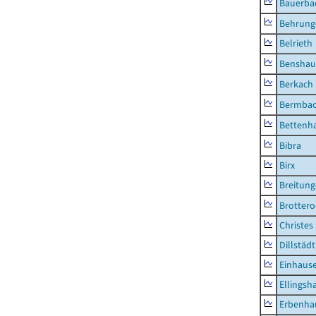
Bauerba
Behrung
Belrieth
Benshau
Berkach
Bermba
Bettenh
Bibra
Birx
Breitun
Brottero
Christes
Dillstädt
Einhaus
Ellingsh
Erbenha