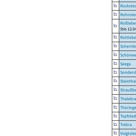
Rockste
Rohnste
Roßleben
(bis 12.
Rottleb
Schernb
Schönew
Seega
Sonders
Steintha
Straußb
Thalebr
Thüring
Topfsted
Trebra
Voigtste