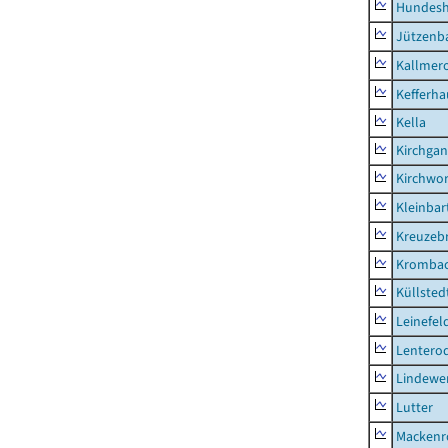
Hundes
Jützenb
Kallmer
Kefferh
Kella
Kirchga
Kirchwor
Kleinbart
Kreuzeb
Kromba
Küllsted
Leinefel
Lentero
Lindewe
Lutter
Mackenr