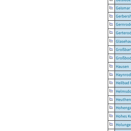
Geismar
Gerbers
Gernrod
Gertero
Glaseha
Großbart
Großbo
Hausen
Haynrod
Heilbad 
Helmsdo
Heuthen
Hoheng
Hohes K
Holunge