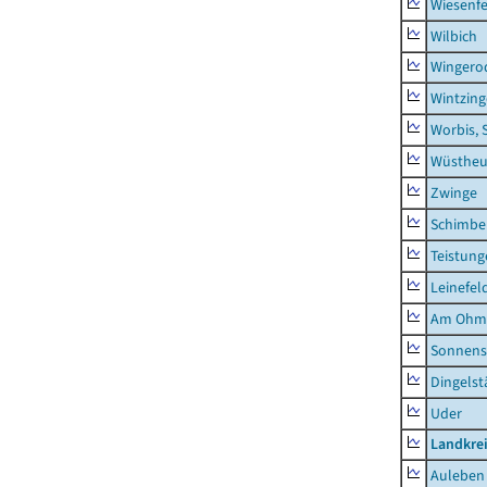
Wiesenfe
Wilbich
Wingero
Wintzin
Worbis, 
Wüstheu
Zwinge
Schimbe
Teistung
Leinefel
Am Ohm
Sonnens
Dingelst
Uder
Landkre
Auleben