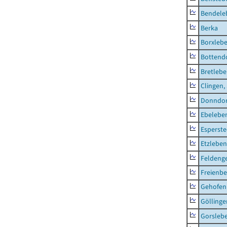
Bendele
Berka
Borxleb
Bottend
Bretleb
Clingen,
Donndor
Ebeleben
Esperste
Etzleben
Feldeng
Freienbe
Gehofen
Göllinge
Gorsleb