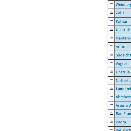
Weinber
Zella
Kathari
Unstrutt
Mentero
Anrode
Südeichs
Vogtei
Unstrut-
Notterta
Landkrei
Abtsbes
Artern/U
Bad Fran
Badra
Bellsted