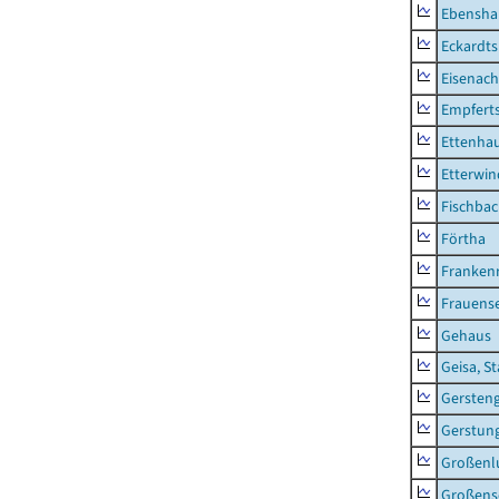
Ebensha
Eckardt
Eisenach
Empfert
Ettenhau
Etterwi
Fischba
Förtha
Franken
Frauens
Gehaus
Geisa, S
Gersten
Gerstun
Großenl
Großens