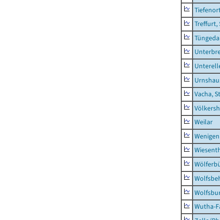
Tiefenor
Treffurt,
Tüngeda
Unterbr
Unterell
Urnshau
Vacha, S
Völkers
Weilar
Wenigen
Wiesent
Wölferbü
Wolfsbe
Wolfsbu
Wutha-F