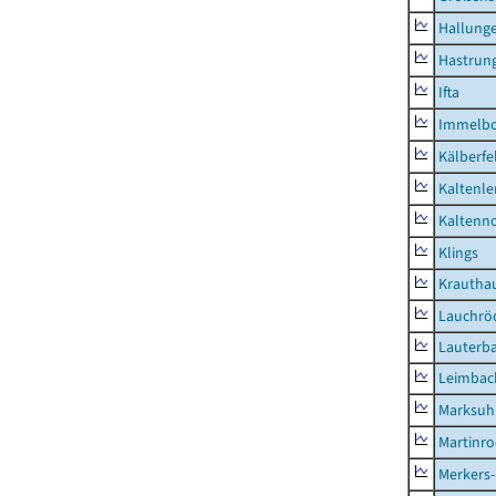
Hallung
Hastrung
Ifta
Immelb
Kälberfe
Kaltenle
Kaltenno
Klings
Krautha
Lauchrö
Lauterb
Leimbac
Marksuh
Martinr
Merkers-