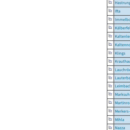
Hastrung
Ifta
Immelb
Kälberfe
Kaltenle
Kaltenno
Klings
Krautha
Lauchrö
Lauterb
Leimbac
Marksuh
Martinr
Merkers-
Mihla
Nazza