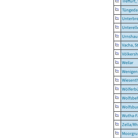
Treffurt,
Tüngeda
Unterbr
Unterell
Urnshau
Vacha, S
Völkers
Weilar
Wenigen
Wiesent
Wölferbü
Wolfsbe
Wolfsbu
Wutha-F
Zella/R
Moorgr