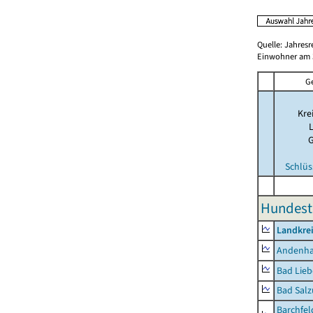
Quelle: Jahresr
Einwohner am 3
G
Kre
Schlüs
Hundest
Landkrei
Andenh
Bad Lieb
Bad Salz
Barchfe