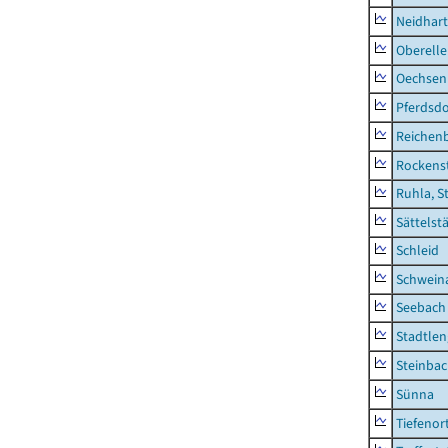
Neidhar
Oberell
Oechsen
Pferdsd
Reichen
Rockens
Ruhla, S
Sättelst
Schleid
Schwein
Seebach
Stadtlen
Steinba
Sünna
Tiefenor