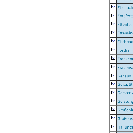
Eisenach
Empfert
Ettenhau
Etterwi
Fischba
Förtha
Franken
Frauens
Gehaus
Geisa, S
Gersten
Gerstun
Großenl
Großens
Hallung