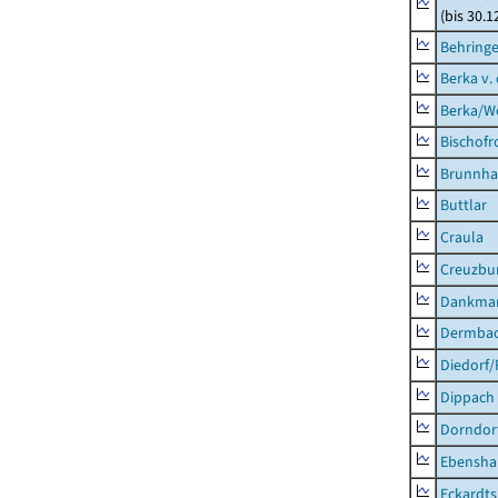
(bis 30.1
Behring
Berka v. 
Berka/We
Bischofr
Brunnha
Buttlar
Craula
Creuzbur
Dankma
Dermba
Diedorf
Dippach
Dorndor
Ebensha
Eckardt