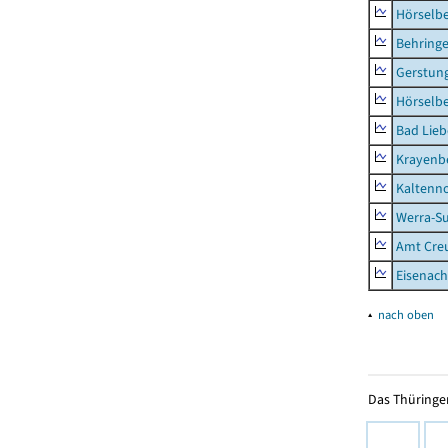
Hörselb
Behring
Gerstun
Hörselbe
Bad Lieb
Krayenb
Kaltenno
Werra-Su
Amt Creu
Eisenach
▴
nach oben
Das Thüringer