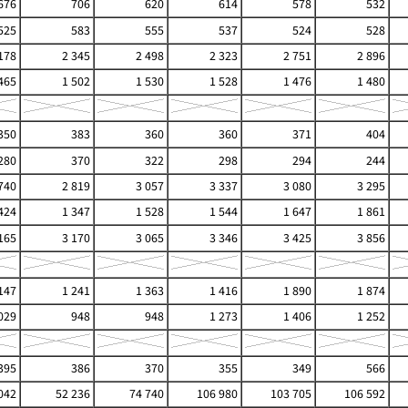
676
706
620
614
578
532
525
583
555
537
524
528
178
2 345
2 498
2 323
2 751
2 896
465
1 502
1 530
1 528
1 476
1 480
350
383
360
360
371
404
280
370
322
298
294
244
740
2 819
3 057
3 337
3 080
3 295
424
1 347
1 528
1 544
1 647
1 861
165
3 170
3 065
3 346
3 425
3 856
147
1 241
1 363
1 416
1 890
1 874
029
948
948
1 273
1 406
1 252
395
386
370
355
349
566
042
52 236
74 740
106 980
103 705
106 592