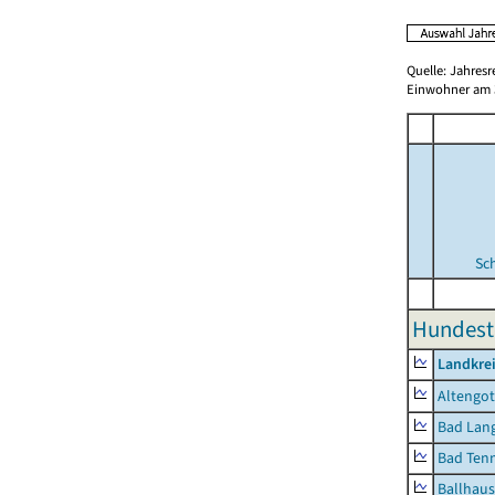
Quelle: Jahresr
Einwohner am 3
Sc
Hundest
Landkrei
Altengot
Bad Lang
Bad Tenn
Ballhau