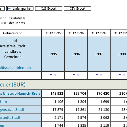
echnungsstatistik
0.06. des Jahres
Gebietsstand
31.12.1995
31.12.1996
31.12.1997
31.12.19
Land
Kreisfreie Stadt
Landkreis
1995
1996
1997
1998
Gemeinde
hlüssel einblenden
euer (EUR)
s Unstrut-Hainich-Kreis
143 922
159 704
170 420
210 
tern
1 106
1 304
1 699
1 
ensalza, Stadt
17 879
19 861
21 130
48 
stedt, Stadt
2 171
2 574
3 062
3 
sen
1 744
1 835
2 119
2 