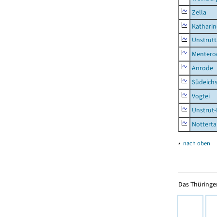
Zella
Kathari
Unstrutt
Mentero
Anrode
Südeichs
Vogtei
Unstrut-
Notterta
▴
nach oben
Das Thüringer