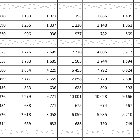
320
1 103
1 072
1 258
1 066
1 435
090
1 265
1 337
1 230
1 148
1 063
830
906
936
937
782
869
683
2 726
2 699
2 730
4 005
3 917
658
1 703
1 685
1 565
1 744
1 594
506
3 854
4 229
6 455
7 792
6 624
499
2 777
2 659
2 858
2 729
2 690
436
583
636
625
590
593
326
7 279
9 771
10 001
10 028
9 666
484
638
771
675
674
567
526
2 618
3 058
6 059
5 935
5 710
544
669
633
688
790
749