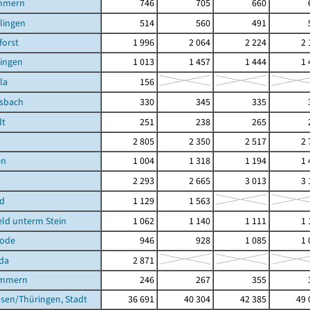
mmern
746
705
660
ilingen
514
560
491
orst
1 996
2 064
2 224
2 
lingen
1 013
1 457
1 444
1 
la
156
lsbach
330
345
335
dt
251
238
265
2 805
2 350
2 517
2 
en
1 004
1 318
1 194
1 
2 293
2 665
3 013
3 
ld
1 129
1 563
ld unterm Stein
1 062
1 140
1 111
1 
rode
946
928
1 085
1 
da
2 871
ömmern
246
267
355
sen/Thüringen, Stadt
36 691
40 304
42 385
49 