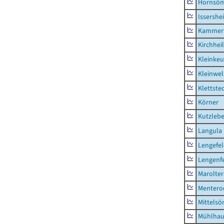
Hornsö
Issershe
Kammerf
Kirchhei
Kleinkeu
Kleinwe
Klettste
Körner
Kutzleb
Langula
Lengefe
Lengenfe
Marolte
Mentero
Mittels
Mühlhau