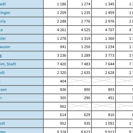
tedt
1 186
1 274
1 345
1 
lingen
1 209
1 235
1 459
1 
rla
2 288
2 776
2 976
2 
la
4 261
4 525
4 707
4 
ler
1 278
1 319
1 360
1 
ausen
941
1 250
1 234
1 
g
3 236
3 289
3 773
3 
im, Stadt
7 420
7 483
7 644
7 
edt
2 320
2 635
2 628
2 
t
404
usen
836
890
893
n
305
290
451
902
614
629
810
edt
952
935
1 091
1 
gen
8 328
8 623
9 913
9 