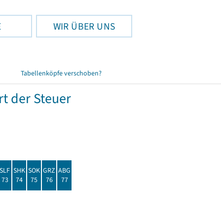
E
WIR ÜBER UNS
Tabellenköpfe verschoben?
t der Steuer
SLF
SHK
SOK
GRZ
ABG
73
74
75
76
77