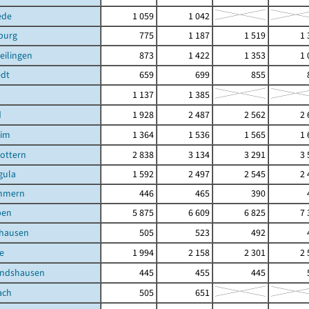
ede
1 059
1 042
burg
775
1 187
1 519
1 
eilingen
873
1 422
1 353
1 
edt
659
699
855
1 137
1 385
d
1 928
2 487
2 562
2 
eim
1 364
1 536
1 565
1 
ottern
2 838
3 134
3 291
3 
gula
1 592
2 497
2 545
2 
mmern
446
465
390
ben
5 875
6 609
6 825
7 
shausen
505
523
492
e
1 994
2 158
2 301
2 
andshausen
445
455
445
ach
505
651