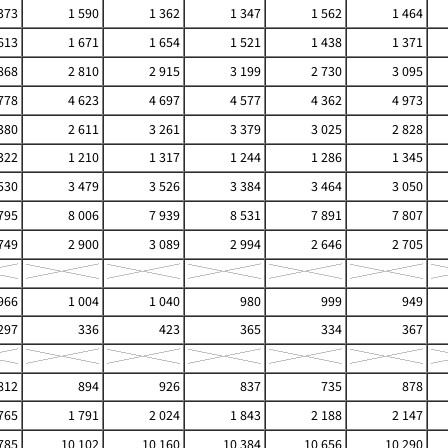
373
1 590
1 362
1 347
1 562
1 464
613
1 671
1 654
1 521
1 438
1 371
868
2 810
2 915
3 199
2 730
3 095
778
4 623
4 697
4 577
4 362
4 973
380
2 611
3 261
3 379
3 025
2 828
322
1 210
1 317
1 244
1 286
1 345
530
3 479
3 526
3 384
3 464
3 050
795
8 006
7 939
8 531
7 891
7 807
749
2 900
3 089
2 994
2 646
2 705
966
1 004
1 040
980
999
949
297
336
423
365
334
367
812
894
926
837
735
878
765
1 791
2 024
1 843
2 188
2 147
785
10 102
10 160
10 384
10 656
10 290