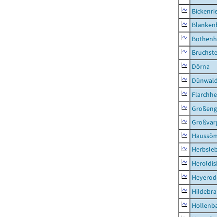
Bickenri
Blanken
Bothenh
Bruchst
Dörna
Dünwal
Flarchh
Großeng
Großvar
Haussö
Herbsle
Heroldi
Heyerod
Hildebr
Hollenb