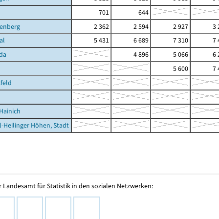
701
644
nenberg
2 362
2 594
2 927
3 
al
5 431
6 689
7 310
7 
da
4 896
5 066
6 
5 600
7 
feld
Hainich
l-Heilinger Höhen, Stadt
 Landesamt für Statistik in den sozialen Netzwerken: