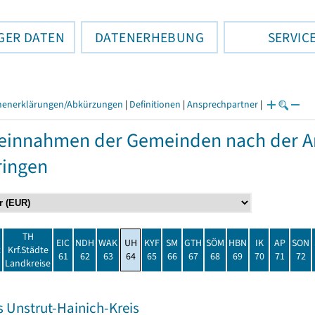
GER DATEN
DATENERHEBUNG
SERVIC
henerklärungen/Abkürzungen
|
Definitionen
|
Ansprechpartner
|
einnahmen der Gemeinden nach der Ar
ringen
TH
EIC
NDH
WAK
UH
KYF
SM
GTH
SÖM
HBN
IK
AP
SON
t
Krf.Städte
61
62
63
64
65
66
67
68
69
70
71
72
Landkreise
s Unstrut-Hainich-Kreis