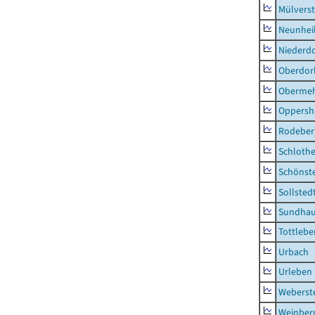
Mülvers
Neunhei
Niederdo
Oberdor
Obermeh
Oppersh
Rodeber
Schlothe
Schönst
Sollsted
Sundha
Tottlebe
Urbach
Urleben
Weberst
Weinber