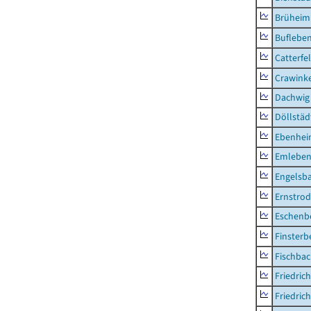
Brüheim
Buflebe
Catterfe
Crawink
Dachwig
Döllstäd
Ebenhe
Emlebe
Engelsb
Ernstro
Eschenb
Finsterb
Fischba
Friedric
Friedric