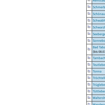
Remstäd
Schmerb
Schönau 
Schwab
Schwarz
Seeberg
Sonneb
Bad Taba
(bis 08.
Tambach-
Teutleb
Tonna
Tröchtel
Trügleb
Tüttlebe
Waltersh
Wanders