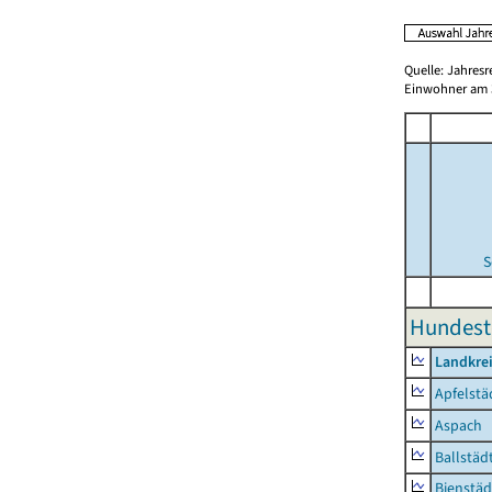
Quelle: Jahresr
Einwohner am 3
S
Hundest
Landkre
Apfelstä
Aspach
Ballstäd
Bienstäd