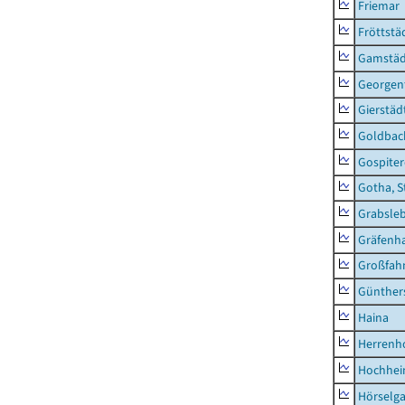
Friemar
Fröttstä
Gamstäd
Georgent
Gierstäd
Goldbac
Gospite
Gotha, S
Grabsle
Gräfenh
Großfah
Günther
Haina
Herrenh
Hochhe
Hörselg