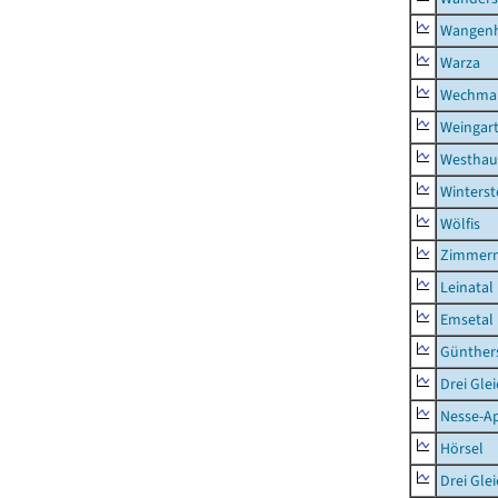
Wangen
Warza
Wechma
Weingar
Westhau
Winterst
Wölfis
Zimmern
Leinatal
Emsetal
Günther
Drei Gle
Nesse-Ap
Hörsel
Drei Gle