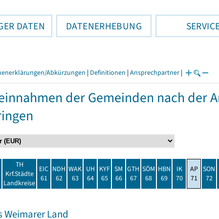
GER DATEN
DATENERHEBUNG
SERVIC
henerklärungen/Abkürzungen
|
Definitionen
|
Ansprechpartner
|
einnahmen der Gemeinden nach der Ar
ringen
TH
EIC
NDH
WAK
UH
KYF
SM
GTH
SÖM
HBN
IK
AP
SON
t
Krf.Städte
61
62
63
64
65
66
67
68
69
70
71
72
Landkreise
s Weimarer Land