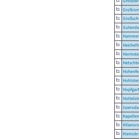
Großobr
Großrom
Großsc
Gutendo
Hammer
Heichel
Hermste
Hetschb
Hohenfe
Hohlste
Hopfgar
Hottelst
Isseroda
Kapellen
Kiliansr
Kleinobr