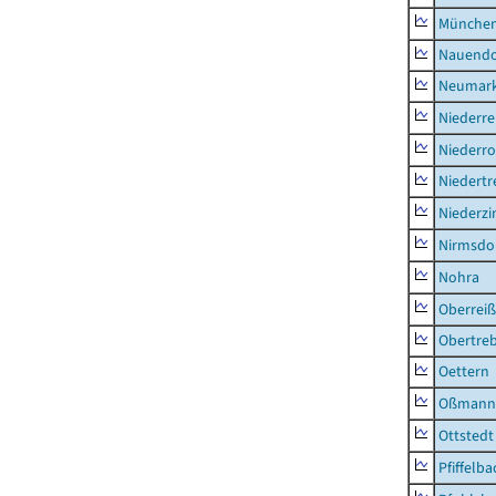
München
Nauendo
Neumark
Niederre
Niederro
Niedertr
Niederz
Nirmsdo
Nohra
Oberrei
Obertre
Oettern
Oßmann
Ottstedt
Pfiffelba