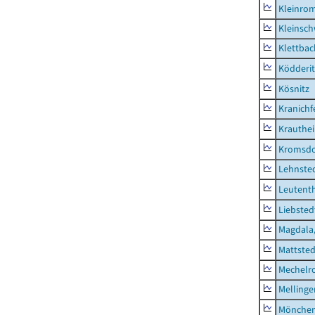
Kleinro
Kleinsc
Klettbac
Ködderit
Kösnitz
Kranichf
Krauthe
Kromsdo
Lehnste
Leutent
Liebsted
Magdala,
Mattsted
Mechelr
Mellinge
Mönchen