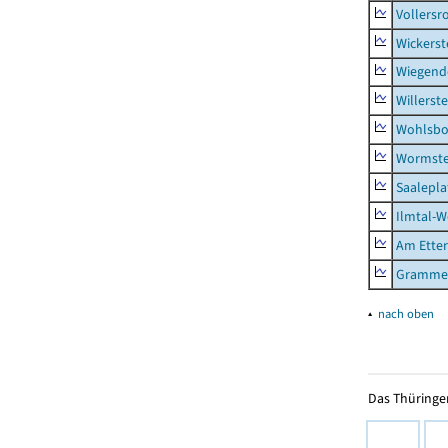
Vollersr
Wickerst
Wiegend
Willerst
Wohlsbo
Wormst
Saalepla
Ilmtal-W
Am Ette
Gramme
▴
nach oben
Das Thüringer