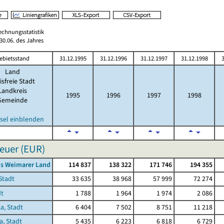
echnungsstatistik
0.06. des Jahres
ebietsstand
31.12.1995
31.12.1996
31.12.1997
31.12.1998
3
Land
isfreie Stadt
Landkreis
1995
1996
1997
1998
Gemeinde
sel einblenden
euer (EUR)
is Weimarer Land
114 837
138 322
171 746
194 355
Stadt
33 635
38 968
57 999
72 274
dt
1 788
1 964
1 974
2 086
a, Stadt
6 404
7 502
8 751
11 218
a, Stadt
5 435
6 223
6 818
6 729