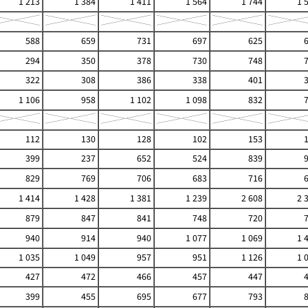
1 213
1 384
1 411
1 564
1 744
1 
588
659
731
697
625
294
350
378
730
748
322
308
386
338
401
1 106
958
1 102
1 098
832
112
130
128
102
153
399
237
652
524
839
829
769
706
683
716
1 414
1 428
1 381
1 239
2 608
2 
879
847
841
748
720
940
914
940
1 077
1 069
1 
1 035
1 049
957
951
1 126
1 
427
472
466
457
447
399
455
695
677
793