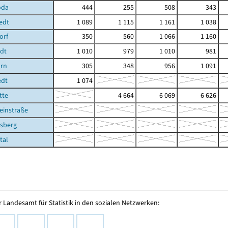
oda
444
255
508
343
edt
1 089
1 115
1 161
1 038
orf
350
560
1 066
1 160
edt
1 010
979
1 010
981
rn
305
348
956
1 091
edt
1 074
tte
4 664
6 069
6 626
einstraße
rsberg
tal
 Landesamt für Statistik in den sozialen Netzwerken: