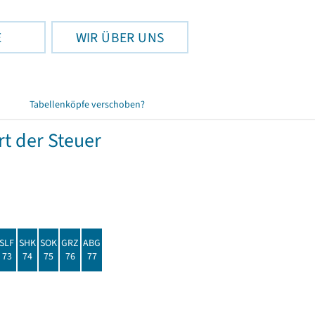
E
WIR ÜBER UNS
Tabellenköpfe verschoben?
t der Steuer
SLF
SHK
SOK
GRZ
ABG
73
74
75
76
77