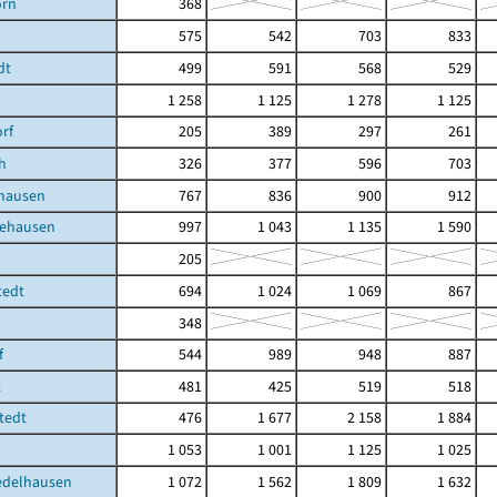
orn
368
575
542
703
833
dt
499
591
568
529
1 258
1 125
1 278
1 125
orf
205
389
297
261
h
326
377
596
703
hausen
767
836
900
912
ehausen
997
1 043
1 135
1 590
205
tedt
694
1 024
1 069
867
348
f
544
989
948
887
t
481
425
519
518
tedt
476
1 677
2 158
1 884
1 053
1 001
1 125
1 025
edelhausen
1 072
1 562
1 809
1 632