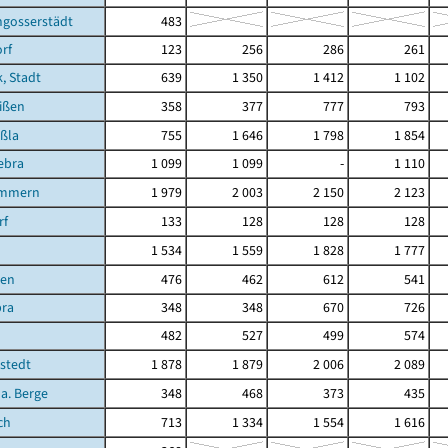
gosserstädt
483
rf
123
256
286
261
, Stadt
639
1 350
1 412
1 102
ißen
358
377
777
793
ßla
755
1 646
1 798
1 854
ebra
1 099
1 099
-
1 110
immern
1 979
2 003
2 150
2 123
rf
133
128
128
128
1 534
1 559
1 828
1 777
ßen
476
462
612
541
bra
348
348
670
726
482
527
499
574
stedt
1 878
1 879
2 006
2 089
 a. Berge
348
468
373
435
ch
713
1 334
1 554
1 616