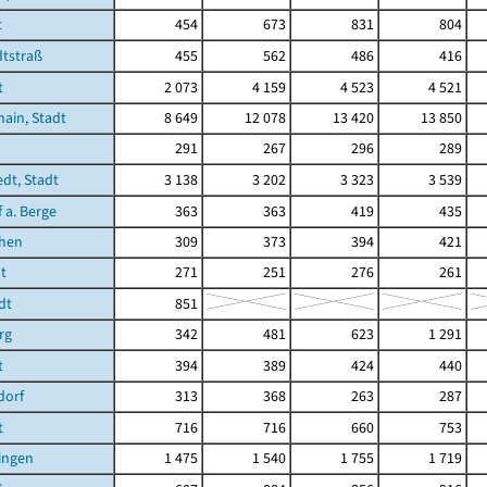
t
454
673
831
804
tstraß
455
562
486
416
t
2 073
4 159
4 523
4 521
ain, Stadt
8 649
12 078
13 420
13 850
291
267
296
289
edt, Stadt
3 138
3 202
3 323
3 539
 a. Berge
363
363
419
435
chen
309
373
394
421
t
271
251
276
261
dt
851
rg
342
481
623
1 291
t
394
389
424
440
dorf
313
368
263
287
t
716
716
660
753
ingen
1 475
1 540
1 755
1 719