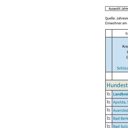
Quelle: Jahresr
Einwohner am 3
G
Kre
Schlüs
Hundest
Landkre
Apolda, 
Auerste
Bad Berk
Bad Sulz