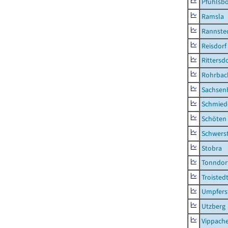
Pfuhlsb
Ramsla
Rannste
Reisdorf
Rittersd
Rohrbac
Sachsen
Schmied
Schöten
Schwers
Stobra
Tonndor
Troisted
Umpfers
Utzberg
Vippach