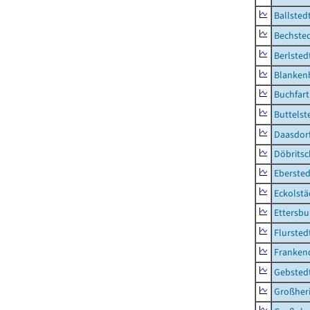
Ballsted
Bechsted
Berlsted
Blankenh
Buchfart
Buttelst
Daasdorf
Döbrits
Ebersted
Eckolstä
Ettersbu
Flursted
Franken
Gebsted
Großher