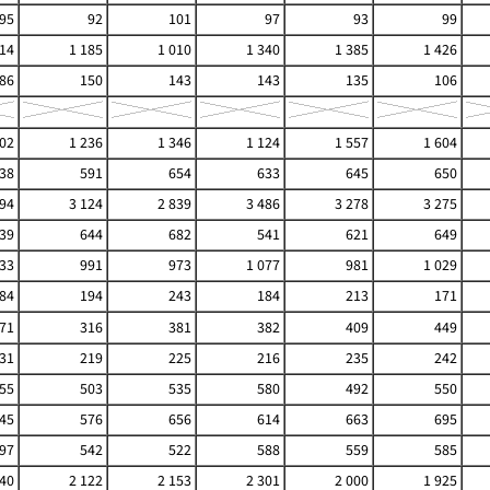
95
92
101
97
93
99
114
1 185
1 010
1 340
1 385
1 426
86
150
143
143
135
106
202
1 236
1 346
1 124
1 557
1 604
38
591
654
633
645
650
994
3 124
2 839
3 486
3 278
3 275
39
644
682
541
621
649
133
991
973
1 077
981
1 029
84
194
243
184
213
171
71
316
381
382
409
449
31
219
225
216
235
242
55
503
535
580
492
550
45
576
656
614
663
695
97
542
522
588
559
585
740
2 122
2 153
2 301
2 000
1 925