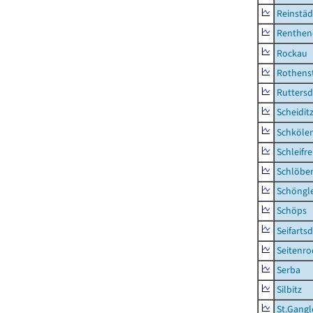
Reinstäd
Renthen
Rockau
Rothens
Ruttersd
Scheidit
Schkölen
Schleifre
Schlöbe
Schöngl
Schöps
Seifartsd
Seitenro
Serba
Silbitz
St.Gangl