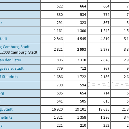
522
664
664
7
330
534
774
7
tz
291
323
367
3
1 161
1 300
1 242
1 
Stadt
2 846
4 545
4 819
5 
g-Camburg, Stadt
2 821
2 993
2 978
3 
11.2008 Camburg, Stadt)
an der Elster
1 806
2 310
2 678
2 
/Saale, Stadt
779
712
867
9
-Steudnitz
1 686
1 722
2 136
2 
708
594
erg
685
654
714
6
n
541
505
615
5
g, Stadt
16 920
19 101
19 635
21 
ießnitz
1 321
1 358
1 286
3 
la
221
210
252
2