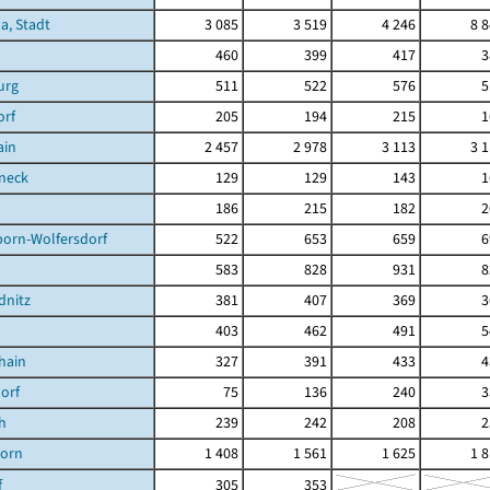
a, Stadt
3 085
3 519
4 246
8 
460
399
417
3
urg
511
522
576
5
orf
205
194
215
1
ain
2 457
2 978
3 113
3 
neck
129
129
143
1
186
215
182
2
born-Wolfersdorf
522
653
659
6
583
828
931
8
dnitz
381
407
369
3
403
462
491
5
hain
327
391
433
4
orf
75
136
240
3
h
239
242
208
2
orn
1 408
1 561
1 625
1 
f
305
353