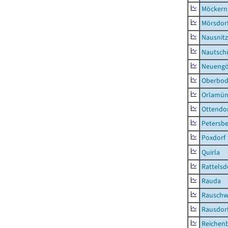
Möckern
Mörsdor
Nausnitz
Nautsch
Neueng
Oberbod
Orlamün
Ottendo
Petersbe
Poxdorf
Quirla
Rattelsd
Rauda
Rauschw
Rausdor
Reichen