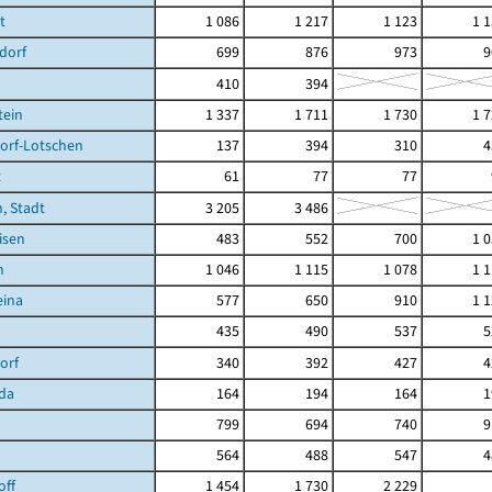
t
1 086
1 217
1 123
1 
dorf
699
876
973
9
410
394
tein
1 337
1 711
1 730
1 
orf-Lotschen
137
394
310
4
z
61
77
77
, Stadt
3 205
3 486
isen
483
552
700
1 
n
1 046
1 115
1 078
1 
eina
577
650
910
1 
435
490
537
5
orf
340
392
427
4
da
164
194
164
1
799
694
740
9
564
488
547
4
off
1 454
1 730
2 229