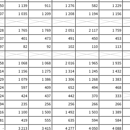
150
1 139
911
1 276
582
1 229
07
1 035
1 209
1 208
1 194
1 156
728
1 765
1 769
2 051
2 117
1 759
37
401
473
491
450
453
97
82
92
102
110
113
058
1 068
1 068
2 016
1 965
1 935
114
1 156
1 275
1 314
1 245
1 432
129
1 079
1 386
1 306
1 268
1 383
24
597
409
652
494
468
24
424
437
442
370
333
94
235
256
256
266
266
16
1 100
1 500
1 492
1 503
1 389
81
419
555
635
594
584
-
3 213
3 415
4 277
4 050
4 088