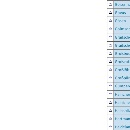
Geisenh
Gneus
Gösen
Golmsdo
Graitsch
Graitsch
Großboc
Großeut
Großlöb
Großpür
Gumper
Hainche
Hainich
Hainspit
Hartman
Heidela