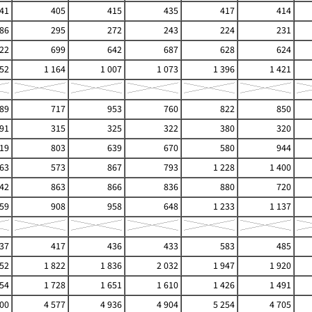
41
405
415
435
417
414
86
295
272
243
224
231
22
699
642
687
628
624
52
1 164
1 007
1 073
1 396
1 421
89
717
953
760
822
850
91
315
325
322
380
320
19
803
639
670
580
944
63
573
867
793
1 228
1 400
42
863
866
836
880
720
59
908
958
648
1 233
1 137
37
417
436
433
583
485
652
1 822
1 836
2 032
1 947
1 920
754
1 728
1 651
1 610
1 426
1 491
400
4 577
4 936
4 904
5 254
4 705