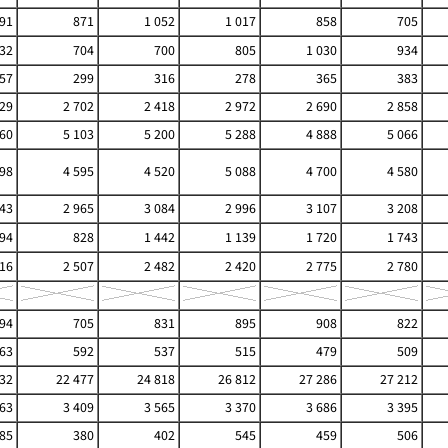
91
871
1 052
1 017
858
705
32
704
700
805
1 030
934
57
299
316
278
365
383
529
2 702
2 418
2 972
2 690
2 858
160
5 103
5 200
5 288
4 888
5 066
398
4 595
4 520
5 088
4 700
4 580
943
2 965
3 084
2 996
3 107
3 208
94
828
1 442
1 139
1 720
1 743
616
2 507
2 482
2 420
2 775
2 780
94
705
831
895
908
822
63
592
537
515
479
509
332
22 477
24 818
26 812
27 286
27 212
463
3 409
3 565
3 370
3 686
3 395
85
380
402
545
459
506