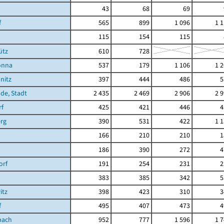
43
68
69
f
565
899
1 096
1 
115
154
115
ütz
610
728
önna
537
179
1 106
1 
nitz
397
444
486
5
de, Stadt
2 435
2 469
2 906
2 
rf
425
421
446
4
rg
390
531
422
1 
166
210
210
1
186
390
272
4
orf
191
254
231
2
383
385
342
5
itz
398
423
310
3
f
495
407
473
4
bach
952
777
1 596
1 