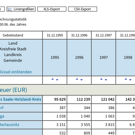
echnungsstatistik
0.06. des Jahres
Gebietsstand
31.12.1995
31.12.1996
31.12.1997
31.12.199
Land
Kreisfreie Stadt
Landkreis
1995
1996
1997
1998
Gemeinde
lüssel einblenden
euer (EUR)
s Saale-Holzland-Kreis
95 629
112 239
121 042
142 3
rf
387
344
386
4
rga
1 038
1 040
1 063
9
terlausnitz
3 151
3 555
3 815
6 
532
809
449
7