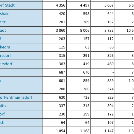
f, Stadt
4 356
4 497
5 007
6 
shain
420
593
644
6
itz
281
289
192
2
tadt
3 860
8 006
8 733
10 
f
203
157
112
1
ckedra
115
63
86
rsdorf
315
291
326
3
ersdorf
383
419
460
8
687
670
-
7
n
601
859
859
1 
288
380
374
3
dorf-Erdmannsdorf
630
738
829
7
hütz
337
313
304
2
orf
230
199
172
1
ach
64
64
107
1
1 054
1 168
1 147
1 