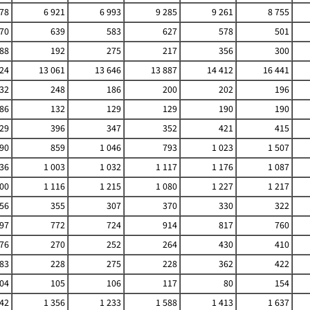
678
6 921
6 993
9 285
9 261
8 755
70
639
583
627
578
501
88
192
275
217
356
300
524
13 061
13 646
13 887
14 412
16 441
32
248
186
200
202
196
86
132
129
129
190
190
29
396
347
352
421
415
90
859
1 046
793
1 023
1 507
36
1 003
1 032
1 117
1 176
1 087
000
1 116
1 215
1 080
1 227
1 217
56
355
307
370
330
322
97
772
724
914
817
760
76
270
252
264
430
410
83
228
275
228
362
422
04
105
106
117
80
154
342
1 356
1 233
1 588
1 413
1 637