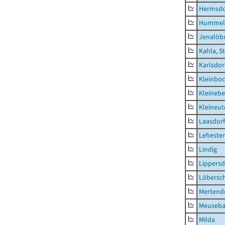
Hermsdor
Hummel
Jenalöbn
Kahla, S
Karlsdor
Kleinbo
Kleinebe
Kleineut
Laasdorf
Leheste
Lindig
Lippers
Löbersc
Mertend
Meuseb
Milda