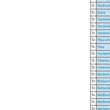
Stadtrod
Sulza
Tautenb
Tautend
Tautenh
Thiersch
Tissa
Trocken
Tröbnitz
Unterbo
Waldeck
Walpern
Waltersd
Weißbac
Weißenb
Wetzdor