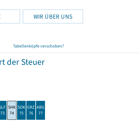
E
WIR ÜBER UNS
Tabellenköpfe verschoben?
t der Steuer
SLF
SHK
SOK
GRZ
ABG
73
74
75
76
77