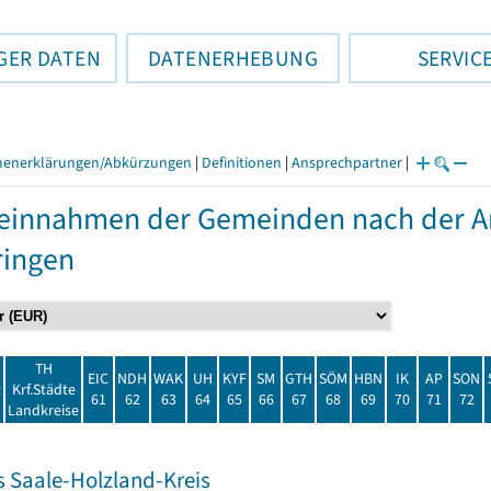
GER DATEN
DATENERHEBUNG
SERVIC
henerklärungen/Abkürzungen
|
Definitionen
|
Ansprechpartner
|
einnahmen der Gemeinden nach der Ar
ringen
TH
EIC
NDH
WAK
UH
KYF
SM
GTH
SÖM
HBN
IK
AP
SON
t
Krf.Städte
61
62
63
64
65
66
67
68
69
70
71
72
Landkreise
s Saale-Holzland-Kreis