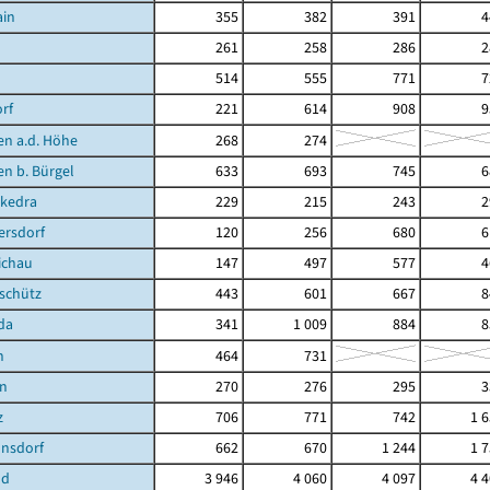
ain
355
382
391
4
261
258
286
2
514
555
771
7
rf
221
614
908
9
en a.d. Höhe
268
274
en b. Bürgel
633
693
745
6
kedra
229
215
243
2
ersdorf
120
256
680
6
ichau
147
497
577
4
schütz
443
601
667
8
da
341
1 009
884
8
n
464
731
en
270
276
295
3
z
706
771
742
1 
nsdorf
662
670
1 244
1 
nd
3 946
4 060
4 097
4 