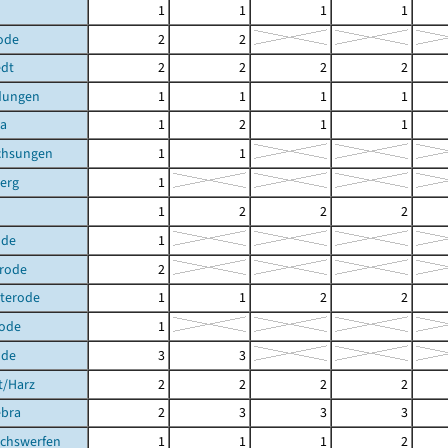
1
1
1
1
ode
2
2
dt
2
2
2
2
dungen
1
1
1
1
ra
1
2
1
1
chsungen
1
1
erg
1
1
2
2
2
ode
1
erode
2
hterode
1
1
2
2
ode
1
ode
3
3
t/Harz
2
2
2
2
ebra
2
3
3
3
achswerfen
1
1
1
2