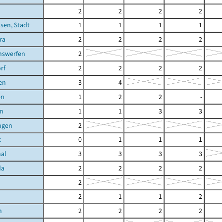
2
2
2
2
sen, Stadt
1
1
1
1
ra
2
2
2
2
hswerfen
2
rf
2
2
2
2
en
3
4
en
1
2
2
-
in
1
1
3
3
ngen
2
t
0
1
1
1
hal
3
3
3
3
da
2
2
2
2
2
2
1
1
2
n
2
2
2
2