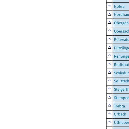
Nohra
Nordhau
Obergeb
Obersac
Petersdo
Pützling
Rehung
Rodisha
Schiedu
Sollsted
Steigert
Stempe
Trebra
Urbach
Uthlebe