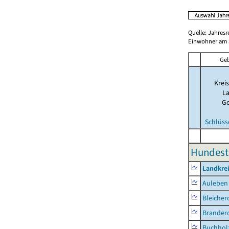
Quelle: Jahresr
Einwohner am 3
Geb
Kreis
La
G
Schlüss
Hundeste
Landkre
Auleben
Bleicher
Brander
Buchhol