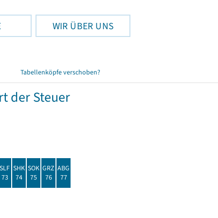
E
WIR ÜBER UNS
Tabellenköpfe verschoben?
t der Steuer
SLF
SHK
SOK
GRZ
ABG
73
74
75
76
77