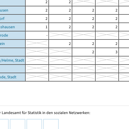
2
2
usen
2
2
2
2
orf
2
2
2
2
shausen
1
2
2
2
erode
-
ein
2
2
2
2
3
/Helme, Stadt
ode, Stadt
 Landesamt für Statistik in den sozialen Netzwerken: