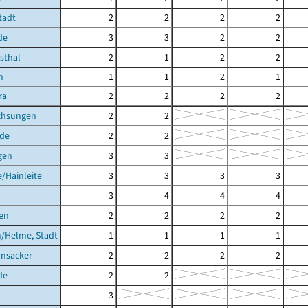
Stadt
2
2
2
2
de
3
3
2
2
hsthal
2
1
2
2
h
1
1
2
1
ra
2
2
2
2
chsungen
2
2
de
2
2
gen
3
3
/Hainleite
3
3
3
3
3
4
4
4
en
2
2
2
2
/Helme, Stadt
1
1
1
1
nsacker
2
2
2
2
de
2
2
3