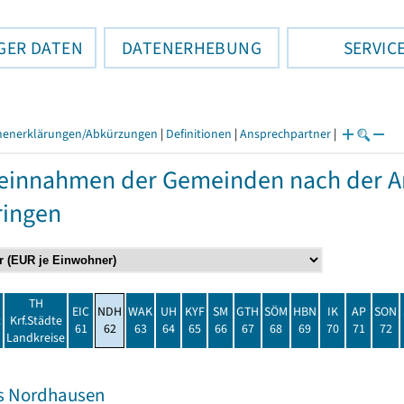
GER DATEN
DATENERHEBUNG
SERVIC
henerklärungen/Abkürzungen
|
Definitionen
|
Ansprechpartner
|
einnahmen der Gemeinden nach der Ar
ringen
TH
EIC
NDH
WAK
UH
KYF
SM
GTH
SÖM
HBN
IK
AP
SON
t
Krf.Städte
61
62
63
64
65
66
67
68
69
70
71
72
Landkreise
s Nordhausen