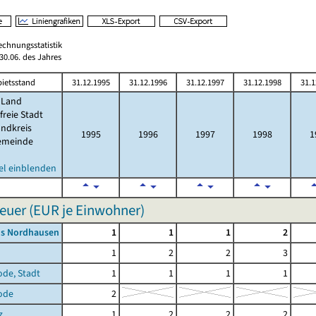
echnungsstatistik
0.06. des Jahres
ietsstand
31.12.1995
31.12.1996
31.12.1997
31.12.1998
31.1
Land
freie Stadt
ndkreis
1995
1996
1997
1998
1
emeinde
el einblenden
uer (EUR je Einwohner)
is Nordhausen
1
1
1
2
1
2
2
3
ode, Stadt
1
1
1
1
ode
2
z
1
2
2
2