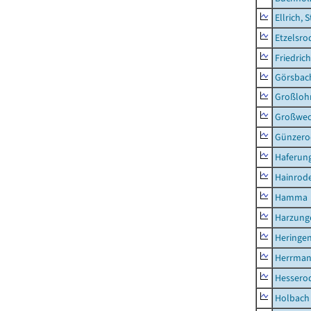
Ellrich, 
Etzelsro
Friedric
Görsbac
Großloh
Großwe
Günzero
Haferun
Hainrode
Hamma
Harzung
Heringen
Herrman
Hessero
Holbach