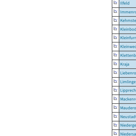
Ilfeld
Immenr
Kehmste
Kleinbo
Kleinfur
Kleinwe
Klettenb
Kraja
Liebenr
Limling
Lipprec
Mackenr
Mauder
Neustad
Niederg
Nieders