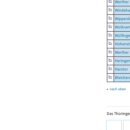
Werther
Windeha
Wipperd
Wolkram
Wülfing
Hohenst
Werther
Heringen
Harztor
Bleicher
▴
nach oben
Das Thüringer