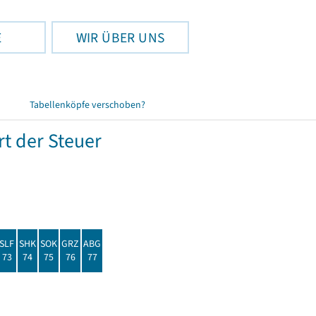
E
WIR ÜBER UNS
Tabellenköpfe verschoben?
t der Steuer
SLF
SHK
SOK
GRZ
ABG
73
74
75
76
77