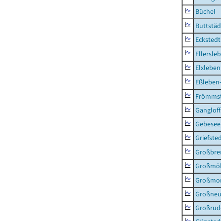
Büchel
Buttstäd
Eckstedt
Ellersle
Elxleben
Eßleben
Frömms
Ganglof
Gebesee,
Griefste
Großbr
Großmö
Großmo
Großne
Großrud