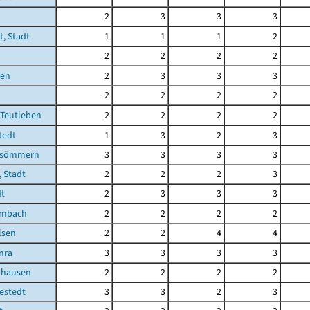
2
3
3
3
t, Stadt
1
1
1
2
2
2
2
2
ben
2
3
3
3
2
2
2
2
-Teutleben
2
2
2
2
tedt
1
3
2
3
fsömmern
3
3
3
3
 Stadt
2
2
2
3
dt
2
3
3
3
embach
2
2
2
2
lsen
2
2
4
4
nra
3
3
3
3
uhausen
2
2
2
2
estedt
3
3
2
3