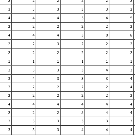
2
2
2
2
2
2
3
3
3
3
3
2
4
4
4
5
4
5
2
2
2
2
2
2
4
4
4
3
8
8
2
2
3
2
2
2
2
2
2
2
2
2
1
1
1
1
1
1
2
3
3
3
4
3
3
4
3
3
3
4
2
2
2
2
2
4
2
2
2
2
2
2
4
4
4
4
4
4
2
2
2
5
4
4
2
3
3
3
3
3
3
3
3
4
4
4