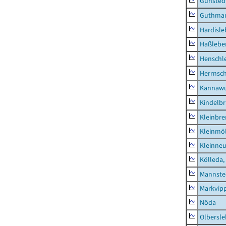
Günsted
Guthma
Hardisl
Haßlebe
Henschl
Herrnsc
Kannawu
Kindelbr
Kleinbr
Kleinmö
Kleinne
Kölleda,
Mannste
Markvip
Nöda
Olbersl