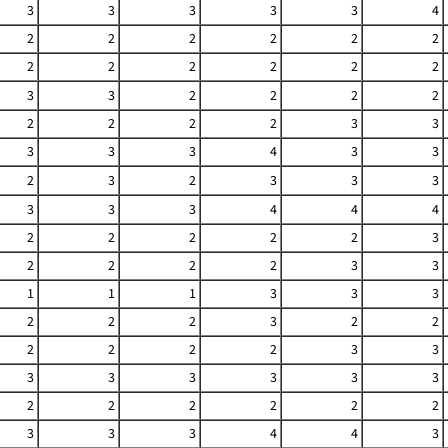
3
3
3
3
3
4
2
2
2
2
2
2
2
2
2
2
2
2
3
3
2
2
2
2
2
2
2
2
3
3
3
3
3
4
3
3
2
3
2
3
3
3
3
3
3
4
4
4
2
2
2
2
2
3
2
2
2
2
3
3
1
1
1
3
3
3
2
2
2
3
2
2
2
2
2
2
3
3
3
3
3
3
3
3
2
2
2
2
2
2
3
3
3
4
4
3