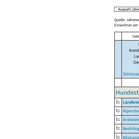
Quelle: Jahresr
Einwohner am 3
Geb
Kreis
La
Ge
Schlüsse
Hundeste
Landkre
Alperste
Andisle
Beichlin
Bilzings