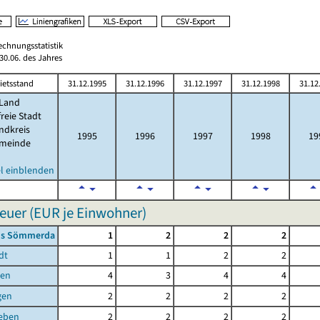
echnungsstatistik
0.06. des Jahres
ietsstand
31.12.1995
31.12.1996
31.12.1997
31.12.1998
31.12
Land
freie Stadt
ndkreis
1995
1996
1997
1998
19
meinde
l einblenden
uer (EUR je Einwohner)
is Sömmerda
1
2
2
2
dt
1
1
2
2
ben
4
3
4
4
gen
2
2
2
2
leben
2
2
2
2