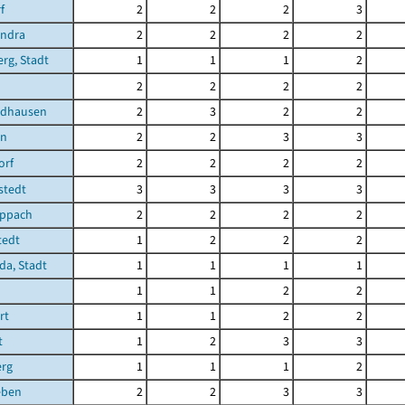
f
2
2
2
3
ndra
2
2
2
2
rg, Stadt
1
1
1
2
n
2
2
2
2
rdhausen
2
3
2
2
en
2
2
3
3
orf
2
2
2
2
gstedt
3
3
3
3
ippach
2
2
2
2
tedt
1
2
2
2
a, Stadt
1
1
1
1
1
1
2
2
rt
1
1
2
2
t
1
2
3
3
erg
1
1
1
2
eben
2
2
3
3