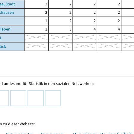
e, Stadt
2
2
2
2
shausen
2
2
2
2
1
2
2
2
leben
3
3
4
4
t
rück
 Landesamt für Statistik in den sozialen Netzwerken:
 zu dieser Website: