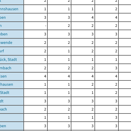
t
2
2
2
2
nnshausen
1
1
1
2
eben
3
3
4
4
n
-
2
2
2
eben
3
3
3
3
hwende
2
2
2
2
rf
2
1
2
2
ück, Stadt
1
1
1
1
embach
2
2
2
3
lsen
4
4
4
4
uhausen
1
1
2
2
 Stadt
1
1
1
2
dt
3
3
3
3
pach
2
2
2
2
1
1
1
3
eben
3
3
3
3