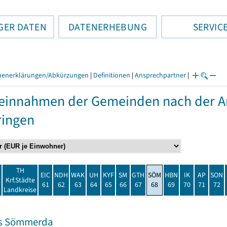
GER DATEN
DATENERHEBUNG
SERVIC
henerklärungen/Abkürzungen
|
Definitionen
|
Ansprechpartner
|
einnahmen der Gemeinden nach der Ar
ringen
TH
EIC
NDH
WAK
UH
KYF
SM
GTH
SÖM
HBN
IK
AP
SON
t
Krf.Städte
61
62
63
64
65
66
67
68
69
70
71
72
Landkreise
is Sömmerda