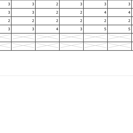
3
3
2
3
3
3
3
3
2
2
4
4
2
2
2
2
2
2
3
3
4
3
5
5