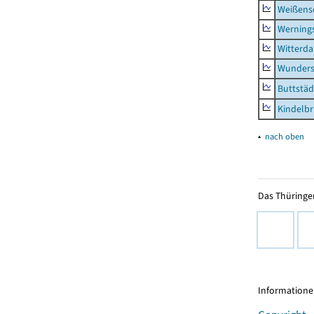
Weißense
Werning
Witterda
Wunders
Buttstäd
Kindelb
▴
nach oben
Das Thüringer
Informationen