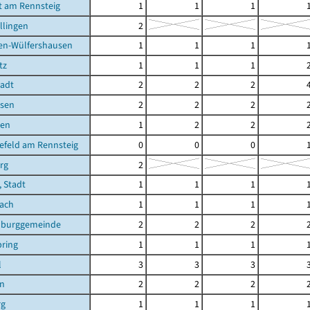
t am Rennsteig
1
1
1
llingen
2
en-Wülfershausen
1
1
1
tz
1
1
1
tadt
2
2
2
sen
2
2
2
ben
1
2
2
efeld am Rennsteig
0
0
0
rg
2
, Stadt
1
1
1
bach
1
1
1
burggemeinde
2
2
2
ring
1
1
1
l
3
3
3
en
2
2
2
rg
1
1
1