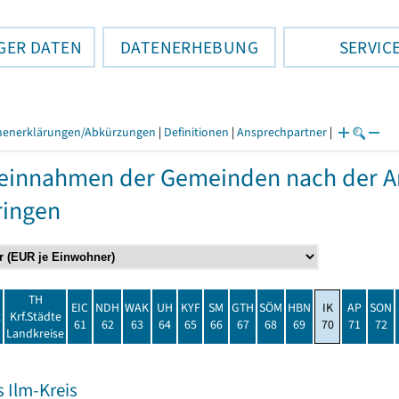
GER DATEN
DATENERHEBUNG
SERVIC
henerklärungen/Abkürzungen
|
Definitionen
|
Ansprechpartner
|
einnahmen der Gemeinden nach der Ar
ringen
TH
EIC
NDH
WAK
UH
KYF
SM
GTH
SÖM
HBN
IK
AP
SON
t
Krf.Städte
61
62
63
64
65
66
67
68
69
70
71
72
Landkreise
 Ilm-Kreis