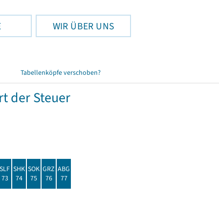
E
WIR ÜBER UNS
Tabellenköpfe verschoben?
t der Steuer
SLF
SHK
SOK
GRZ
ABG
73
74
75
76
77