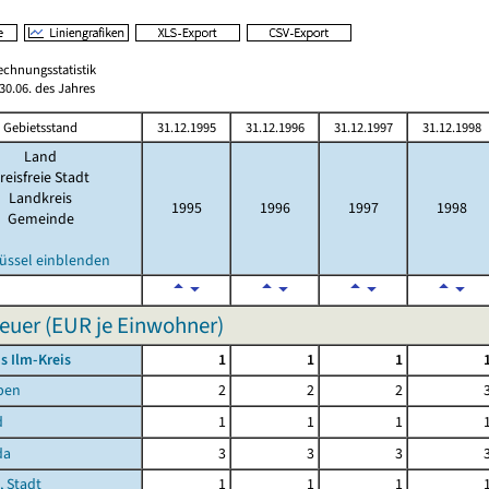
echnungsstatistik
0.06. des Jahres
Gebietsstand
31.12.1995
31.12.1996
31.12.1997
31.12.1998
Land
reisfreie Stadt
Landkreis
1995
1996
1997
1998
Gemeinde
üssel einblenden
uer (EUR je Einwohner)
s Ilm-Kreis
1
1
1
ben
2
2
2
d
1
1
1
da
3
3
3
, Stadt
1
1
1