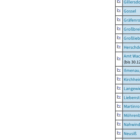
Gillersdo
Gossel
Gräfenr
Großbrei
Großlieb
Herschd
Amt Wac
(bis 30.
Ilmenau,
Kirchhe
Langewie
Liebenst
Martinr
Möhren
Nahwin
Neusiß