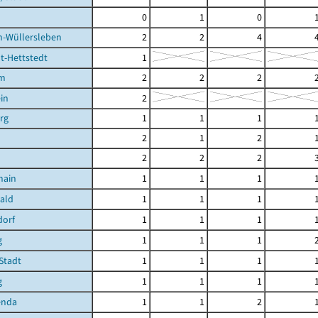
0
1
0
n-Wüllersleben
2
2
4
t-Hettstedt
1
im
2
2
2
in
2
rg
1
1
1
2
1
2
2
2
2
hain
1
1
1
ald
1
1
1
dorf
1
1
1
g
1
1
1
Stadt
1
1
1
g
1
1
1
enda
1
1
2