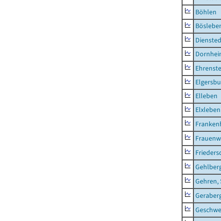
Böhlen
Böslebe
Diensted
Dornhe
Ehrenste
Elgersbu
Elleben
Elxleben
Franken
Frauenw
Frieders
Gehlber
Gehren, 
Geraber
Geschw