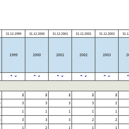
31.12.1999
31.12.2000
31.12.2001
31.12.2002
31.12.2003
31.1
1999
2000
2001
2002
2003
2
1
2
2
2
2
2
3
3
3
3
3
2
1
1
1
1
1
1
3
3
3
3
2
2
1
1
2
1
1
1