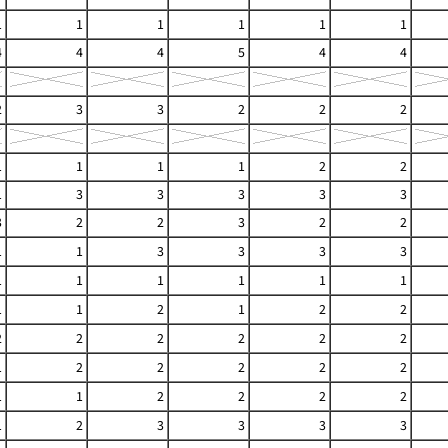
1
1
1
1
1
1
4
4
4
5
4
4
2
3
3
2
2
2
1
1
1
1
2
2
1
3
3
3
3
3
3
2
2
3
2
2
1
1
3
3
3
3
1
1
1
1
1
1
1
1
2
1
2
2
2
2
2
2
2
2
1
2
2
2
2
2
1
1
2
2
2
2
1
2
3
3
3
3