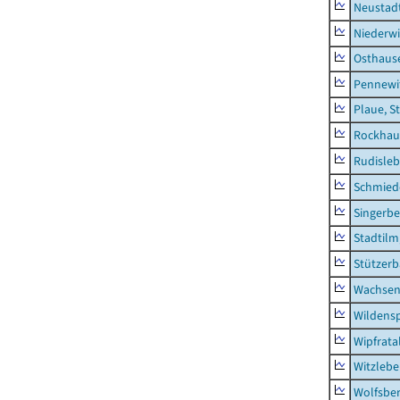
Neustad
Niederwi
Osthaus
Pennewi
Plaue, S
Rockhau
Rudisle
Schmied
Singerbe
Stadtilm
Stützer
Wachsen
Wildensp
Wipfrata
Witzleb
Wolfsbe