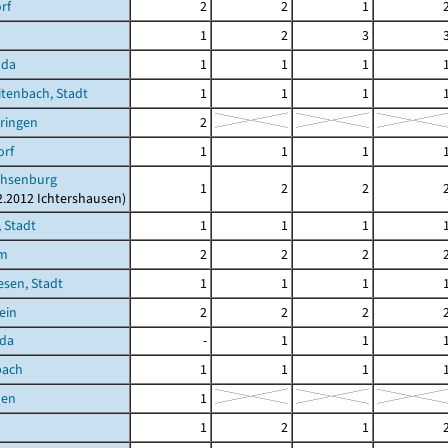
rf
2
2
1
1
2
3
oda
1
1
1
tenbach, Stadt
1
1
1
ringen
2
orf
1
1
1
hsenburg
1
2
2
12.2012 Ichtershausen)
 Stadt
1
1
1
im
2
2
2
sen, Stadt
1
1
1
ein
2
2
2
oda
-
1
1
bach
1
1
1
den
1
1
2
1