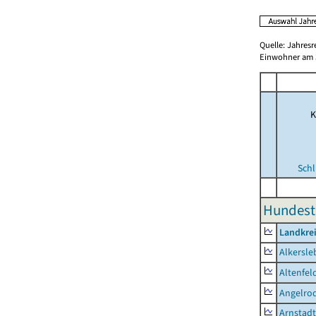
Quelle: Jahresr
Einwohner am 3
K
Schl
Hundeste
Landkrei
Alkersle
Altenfel
Angelro
Arnstadt