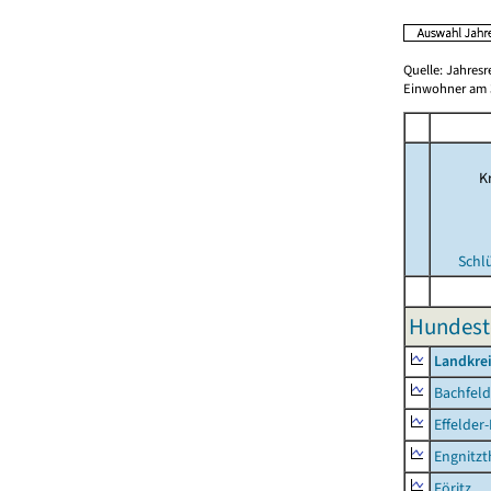
Quelle: Jahresr
Einwohner am 3
Kr
Schl
Hundeste
Landkre
Bachfeld
Effelder
Engnitzt
Föritz